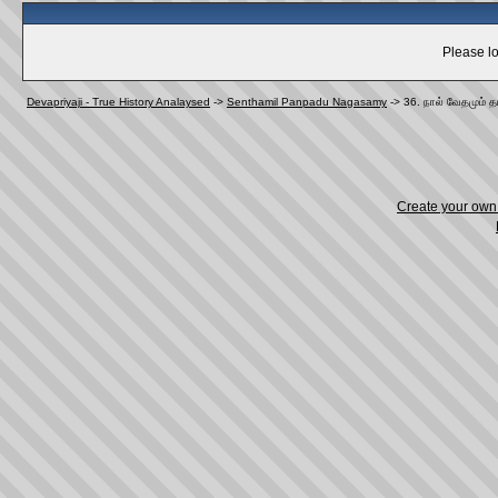
Please lo
Devapriyaji - True History Analaysed
->
Senthamil Panpadu Nagasamy
->
36. நால் வேதமும் த
Create your ow