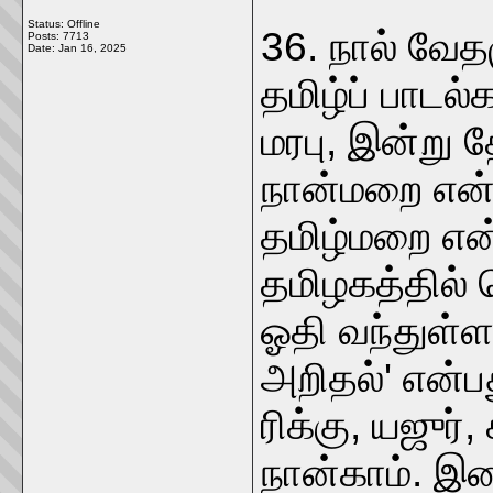
Status: Offline
36. நால் வேத
Posts: 7713
Date:
Jan 16, 2025
தமிழ்ப் பாடல
மரபு, இன்று 
நான்மறை என்ற
தமிழ்மறை என்
தமிழகத்தில்
ஓதி வந்துள்ள
அறிதல்' என்ப
ரிக்கு, யஜுர்
நான்காம். இ