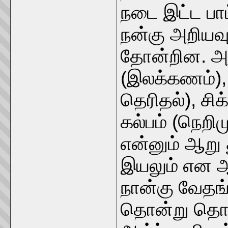
நடை இட்ட பா
நன்கு அறியவு
தோன்றின. அ
(இலக்கணம்), 
தெரிதல்), சி
கல்பம் (நெறி
என்னும் ஆறு
இயலும் என ஆ
நான்கு வேதங
தொன்று தொட்