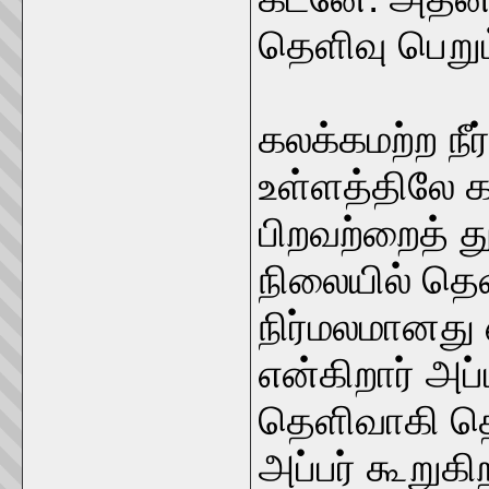
தெளிவு பெறும
கலக்கமற்ற நீ
உள்ளத்திலே க
பிறவற்றைத் த
நிலையில் தெ
நிர்மலமானது
என்கிறார் அப்
தெளிவாகி தெ
அப்பர் கூறுக