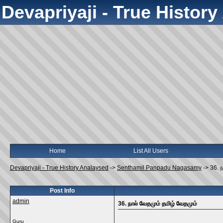
Devapriyaji - True Histor
Home
List All Users
Devapriyaji - True History Analaysed
->
Senthamil Panpadu Nagasamy
->
36. 
Post Info
admin
36. நால் வேதமும் தமிழ் வேதமும்
Guru