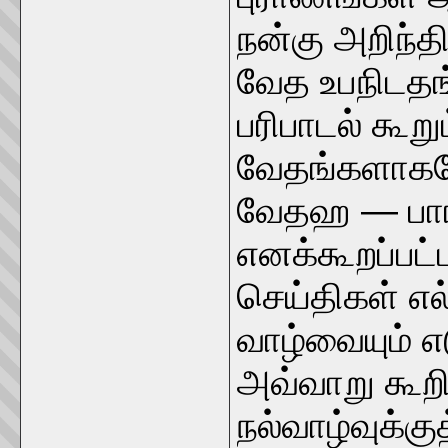
நன்கு அறிந்
வேத உபநிடதங
பரிபாடல் கூற
வேதங்களாகவே
வேதஹ — பாரத
எனக்கூறப்பட்
செய்திகள் எல
வாழ்வையும் 
அவ்வாறு கூறி
நல்வாழ்வுக்