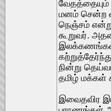
வேதத்தையும்
மனம் சென்ற 
நெஞ்சம் என்
கூறுவர். அத
இலக்கணங்கள
கற்றுத்தேர்ந்
நின்று தெய்வ
தமிழ் மக்கள் 
இவைதவிர இர
புராணங்கள் ஆ