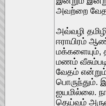
இன்றும் இன்
அவற்றை வேதம
அவ்வழி தமிழ
ஈராயிரம் ஆண்
மக்களையும்,
மணம் வீசும்ப
வேதம் என்றும
பொருந்தும்.
ஐயமில்லை. 
தெய்வம் அரு