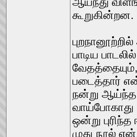
ஆய்ந்து விளங
கூறுகின்றன.
புறநானூற்றில்
பாடிய பாடலில
வேதத்தையும்
படைத்தார் எ
நன்று ஆய்ந்த 
வாய்போகாது
ஒன்று புரிந்
முது நூல் என்