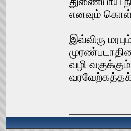
துணையாய் நிற்
எனவும் கொள்
இவ்விரு மரப
முரண்படாதிண
வழி வகுக்கும
வரவேற்கத்தக
_____________