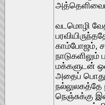
அத்தெளிவையும
வடமொழி வேத 
பரவியிருந்தத
காம்போஜம், ச
நாடுகளிலும் ப
மக்களுடன் ஒன
அதைப் பொதுநூ
நல்லுலகத்தே 
நெஞ்சுக்கு இ