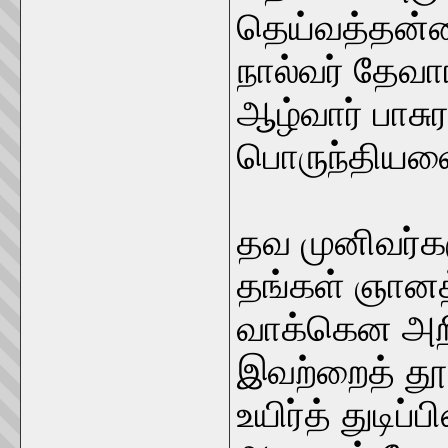
தெய்வத்தன்
நால்வர் தேவ
ஆழ்வார் பாச
பொருந்தியவை
தவ முனிவர்கள
தங்கள் ஞானத
வாக்கென அறிந
இவற்றைத் தூ
உயிர்த் துடிப்