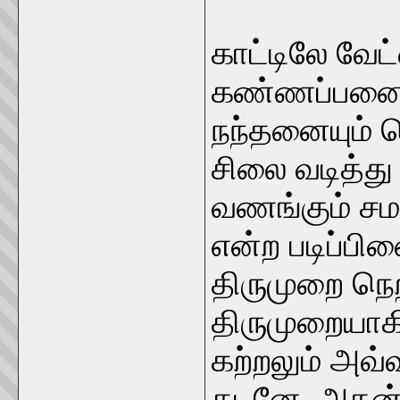
காட்டிலே வேட்
கண்ணப்பனையு
நந்தனையும் 
சிலை வடித்த
வணங்கும் சமய
என்ற படிப்ப
திருமுறை நெ
திருமுறையாக
கற்றலும் அவ்
கடனே. அதன்