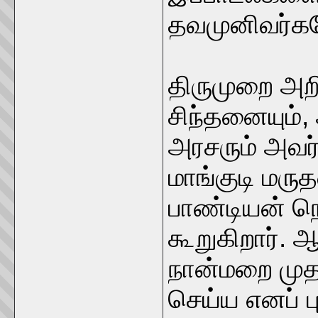
தவமுனிவர்கள
திருமுறை அறி
சிந்தனையும்
அரசரும் அவர
மாங்குடி மருத
பாண்டியன் ந
கூறுகிறார்.
நான்மறை முதல
செய்ய எனப் பு