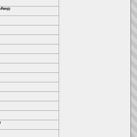
 சிறை)
)