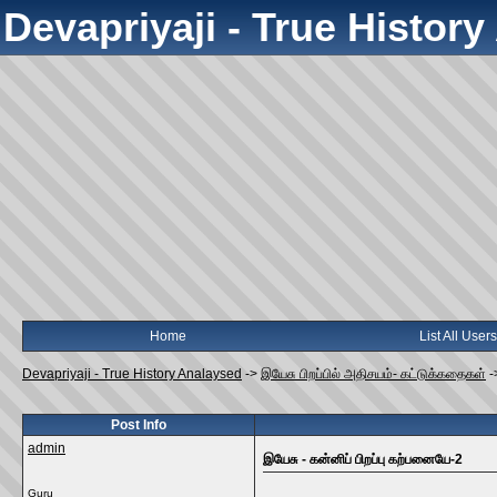
Devapriyaji - True Histor
Home
List All Users
Devapriyaji - True History Analaysed
->
இயேசு பிறப்பில் அதிசயம்- கட்டுக்கதைகள்
-
Post Info
admin
இயேசு - கன்னிப் பிறப்பு கற்பனையே-2
Guru