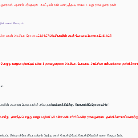
ைமுறைகள், ஆனால் மத்தேயு1:1-16 பட்டியல் நாம் கொடுத்தபடி ஏசுவே 41வது தலைமுறை தான்
ின் மகன் யோராம்.
ின் மகன் அகசியா (2நாளாக22:14:27)
அகசியாவின் மகன் யோவாசு(2நாளாக22:114:27)
்த பொழுது பழைய ஏற்பாட்டில் உள்ள 3 தலைமுறைகள அகசியா, யோவாசு, அமட்சியா என்பவர்களை தன்னிச்சையா
யா.
யோசியாவின் மகனான யோவகாசின் சகோதரன்
எலியாக்கிமிற்கு, யோயாக்கிம்(2நாளாக36:4)
ா.என்று புனைந்த பொழுது பழைய ஏற்பாட்டில் உள்ள எலியாக்கிம் என்ற தலைமுறையை தன்னிச்சையாய் மறைத்து
ெல்லப்பட்ட பின்பு எக்கோனியாவுக்குப் பிறந்த மகன் செயல்தியேல்.செயல்தியேலின் மகன் செருபாபேல்.