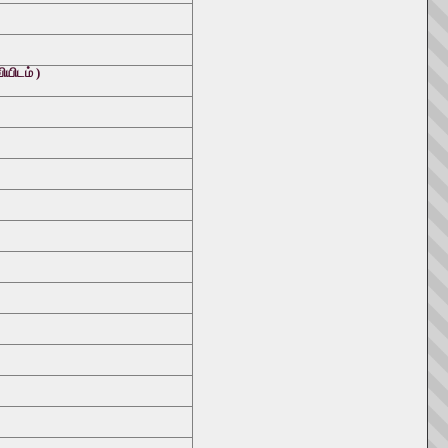
யிடம் )