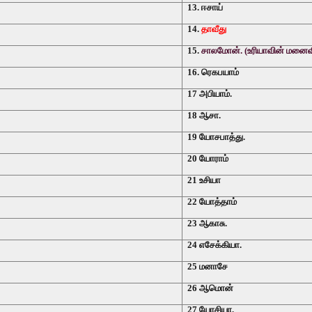
13. ஈசாய்
14.
தாவீது
15.
சாலமோன். (உரியாவின் மனைவி
16. ரெகபயாம்
17 அபியாம்.
18 ஆசா.
19 யோசபாத்து.
20 யோராம்
21 உசியா
22 யோத்தாம்
23 ஆகாசு.
24 எசேக்கியா.
25 மனாசே
26 ஆமொன்
27 யோசியா.