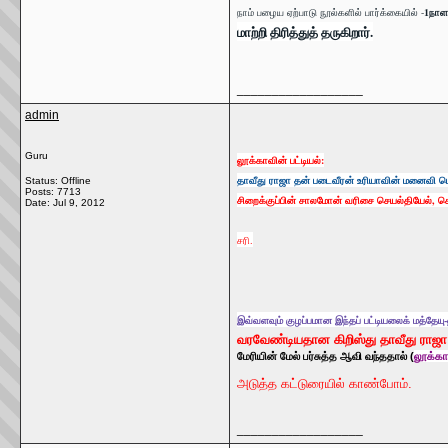
நாம் பழைய ஏற்பாடு நூல்களில் பார்க்கையில் -
1நாள
மாற்றி திரித்துத் தருகிறார்.
__________________
admin
Guru
லூக்காவின் பட்டியல்:
தாவீது ராஜா தன் படைவீரன் உரியாவின் மனைவி பெ
Status: Offline
Posts: 7713
சிறைக்குப்பின் சாலமோன் வரிசை செயல்தியேல், செ
Date:
Jul 9, 2012
சரி.
இவ்வளவும் குழப்பமான இந்தப் பட்டியலைக் மத்தேயு
வரவேண்டியதான கிறிஸ்து தாவீது ராஜா
மேரியின் மேல் பர்சுத்த ஆவி வந்ததால் (
லூக்கா
அடுத்த கட்டுரையில் காண்போம்.
__________________