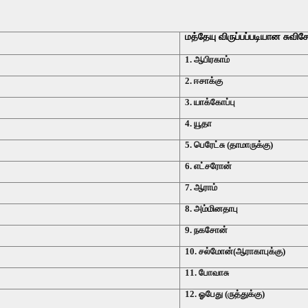
மத்தேயு விருப்பப்படியான சுவிச
1. ஆபிரகாம்
2. ஈசாக்கு
3. யாக்கோப்பு
4. யூதா
5. பெரேட்சு (தாமாருக்கு)
6. எட்சரோன்
7. ஆராம்
8. அம்மினதாபு
9. நகசோன்
10. சல்மோன்(ஆராகாபுக்கு)
11. போவாசு
12. ஓபேது (ருத்துக்கு)