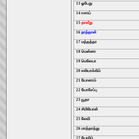
13 ஓபேது
14 ஈசாய்
15
தாவீது
16
நாத்தான்
17 மத்தத்தா
18 மென்னா
19 மெலேயா
20 எலியாக்கிம்
21 யோனாம்
22 யோசேப்பு
23 யூதா
24 சிமியோன்
25 லேவி
26 மாத்தாத்து
27 யோரிம்