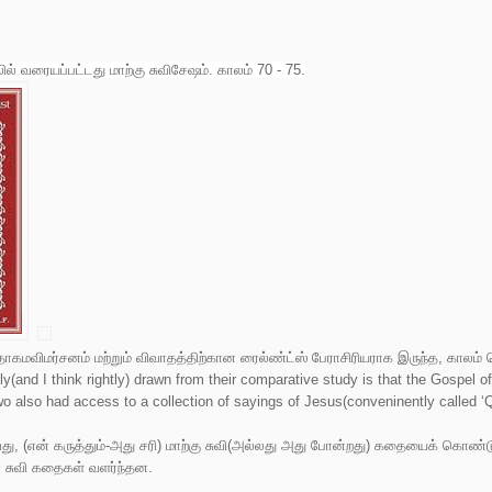
லில் வரையப்பட்டது மாற்கு சுவிசேஷம். காலம் 70 - 75.
கமவிமர்சனம் மற்றும் விவாதத்திற்கான ரைல்ண்ட்ஸ் பேராசிரியராக இருந்த, காலம் ச
y(and I think rightly) drawn from their comparative study is that the Gospel of
o also had access to a collection of sayings of Jesus(conveninently called 
வது, (என் கருத்தும்-அது சரி) மாற்கு சுவி(அல்லது அது போன்றது) கதையைக் கொண
ா சுவி கதைகள் வளர்ந்தன.