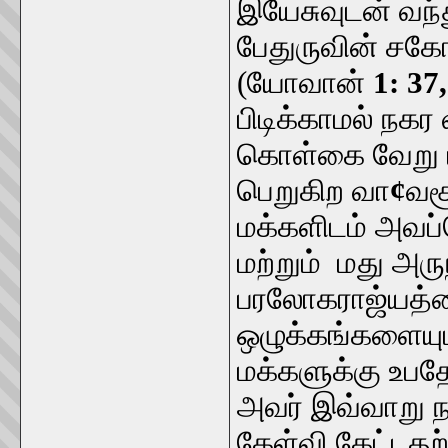
இயேசுவுடன் வந்
பேதுருவின் சக
(யோவான்
1: 37
பிடிக்காமல் நகர
கொள்கை வேறு 
பெறுகிற வா
¢
வச
மக்களிடம் அவப்
மற்றும் மது அரு
பரலோகராஜ்யத்தைப
ஒழுக்கங்களையும
மக்களுக்கு உபதே
அவர் இவ்வாறு ந
கேள்வி கேட்டதற்