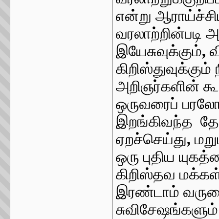
என்று ஆராய்ச்சி
வரலாற்றின்படி அற
இயேசுவுக்கும்
,
வ
கிறிஸ்துவுக்கும
அறிஞர்களின் கூற
ஒருவரைப் பரலோக
இறங்கிவந்த தே
ஏறச்செய்து
,
மறு
ஒரு புதிய யுகத
கிறிஸ்தவ மக்க
இரண்டாம் வருகை
சுவிசேஷங்களும்