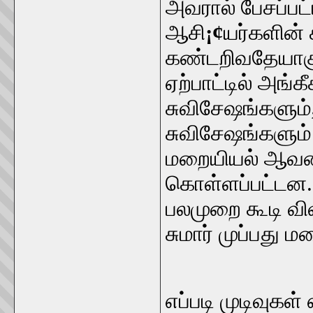
அவரால் பேசப்ப
ஆசி
¡¢
யர்களின்
கண்டறிவதேயாகும
ஏற்பாட்டில் அங்க
சுவிசேஷங்களும்
சுவிசேஷங்களும்
மறையியல் ஆவணங்
கொள்ளப்பட்டன.
பலமுறை கூடி வி
சுமார் முப்பது
எப்படி முடிவுகள்