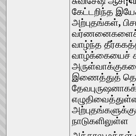
சுவிசேஷ ஆசி
¡¢
கேட்டறிந்த இயே
அற்புதங்கள்
,
பி
வர்ணனைகளைச் 
வாழ்ந்த தீர்ககத
வாழ்க்கையைச் ச
அருள்வாக்குகள
இணைத்துத் தெய
தேவபுருஷனாகக
எழுதிவைத்துள்ள
அற்புதங்களுக்கு
நாடுகளிலுள்ள
அக்கால மக்கள்