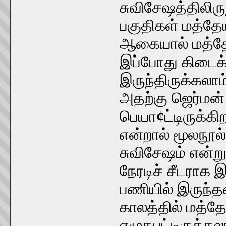
சுவிசேஷத்திலிருந
பகுதிகள் மத்தேய
ஆகையால் மத்தேயு
இப்போது கிடைக
இருந்திருக்கலாம
அதற்கு ஜெர்மன
பெயா
¢
ட்டிருக்க
என்றால் மூலநூல
சுவிசேஷம் என்ற
நேரடிச் சீடராக 
பணியில் இருந்தவ
காலத்தில் மத்த
எழுதபட்டிருக்கல