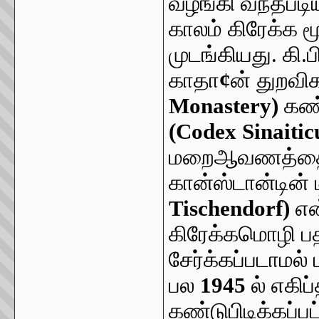
வழங்கி வந்தபடி
காலம் கிரேக்க ம
முடங்கியது. கி.ப
காதா
¢
ன் துறவிக
Monastery)
கண்
(Codex Sinaitic
மறைஆவணத்தை 
கான்ஸ்டான்டின்
Tischendorf)
என
கிரேக்கமொழி பதி
சேர்க்கப்படாமல்
பல
1945
ல் எகிப
கண்டுபிடிக்கப்ப