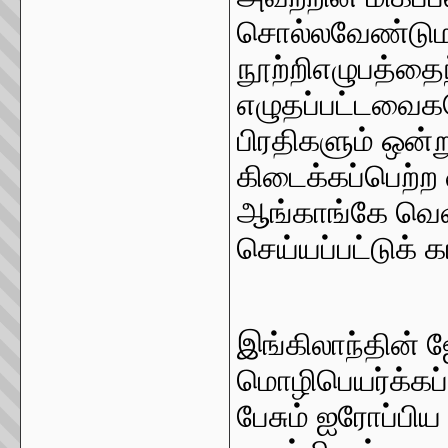
சொல்லவேண்டுமா
நூற்றிஎழுபத்தை
எழுதப்பட்டவைக
பிரதிகளும் ஒன்
கிடைக்கப்பெற்ற 
ஆங்காங்கே வெவ
செய்யப்பட்டுக்
இங்கிலாந்தின் 
மொழிபெயர்க்கப்ப
பேசும் ஐரோப்பி