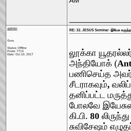
AM
_____________
admin
RE: 32. JESUS Seminar -இயேசு கருத்த
Guru
Status: Offline
லூக்கா யூதரல்லர
Posts: 7713
Date:
Oct 10, 2017
அந்தியோக் (
Ant
பணிசெய்த அவர்
சீடராகவும்
,
வலிப்
தனிப்பட்ட மருத்
போலவே இயேசு
கி.பி.
80
லிருந்த
சுவிசேஷம் எழுதப