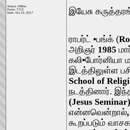
Status: Offline
இயேசு கருத்தரங
Posts: 7713
Date:
Oct 10, 2017
ராபர்ட்
•
பங்க் (
Ro
அறிஞர்
1985
மார
கலி
•
போர்னியா மா
இடத்திலுள்ள பச
School of Relig
நடத்தினார். இந்
(Jesus Seminar
என்னவென்றால்
கூறப்படும் வா