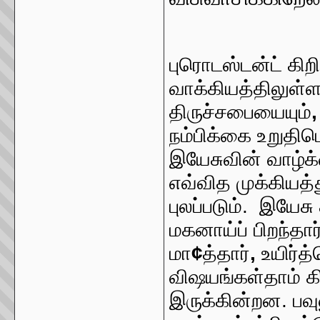
புரொடஸ்டன்ட் கிற
வாக்கியத்திலுள்
திருச்சபையையும்
நம்பிக்கை உறுதி
இயேசுவின் வாழ்க்
எவ்வித முக்கியத
புலப்படும். இயேச
மகனாய்ப் பிறந்தார
மா
¢
த்தார்
,
உயிர்த்
விஷயங்கள்தாம் க
இருக்கின்றன. பவு