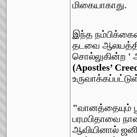
மிகையாகாது.
இந்த நம்பிக்க
தடவை ஆலயத்தில
சொல்லுகின்ற
'
(Apostles’ Cree
உருவாக்கப்பட்டு
"
வானத்தையும் ப
பரமபிதாவை நான்
ஆவியினால் ஜனி