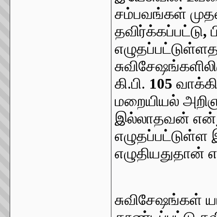
சம்பவங்கள் முத
தவிர்க்கப்பட்டு
,
எழுதப்பட்டுள்ளத
சுவிசேஷங்களிலிர
கி.பி.
105
வாக்கி
மறையியல் அறிஞர
இல்லாதவன் என்ற
எழுதப்பட்டுள்ள
எழுதியதுதான் என
சுவிசேஷங்கள் 