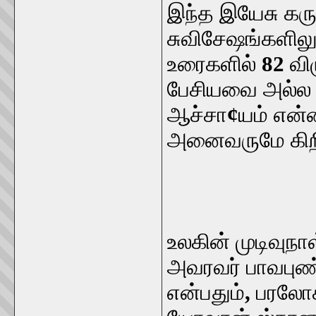
இந்த இயேசு கரு
சுவிசேஷங்களில
உரைகளில்
82
வி
பேசியவை அல்ல எ
ஆச்சா
¢
யம் என்
அனைவருமே கிறி
உலகின் முடிவுநாள
அவரவர் பாவபுண்ண
என்பதும்
,
பரலோக