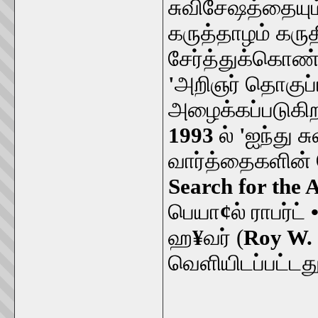
சுவிசேஷத்தையும்
கருத்தாழம் கரு
சேர்த்துக்கொண்ட
'
அறிஞர் தொகுப்ப
அழைக்கப்படுகிறத
1993
ல்
'
ஐந்து ச
வார்த்தைகளின் 
Search for the 
பெயா
¢
ல் ராபர்ட்
ஹ
¥
வர் (
Roy W.
வெளியிடப்பட்டது