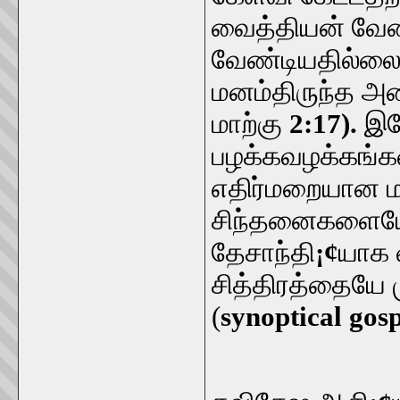
வைத்தியன் வேண
வேண்டியதில்ல
மனம்திருந்த அ
மாற்கு
2:17).
இய
பழக்கவழக்கங்
எதிர்மறையான ம
சிந்தனைகளையே 
தேசாந்தி
¡¢
யாக 
சித்திரத்தையே 
(
synoptical gos