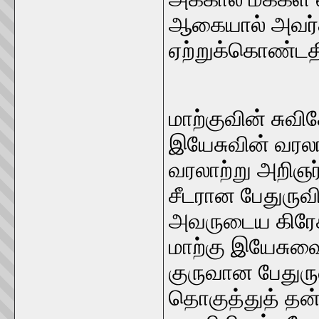
ஆகையால் அவர்க
ஏற்றுக்கொண்டத
மாற்குவின் சுவி
இயேசுவின் வரலா
வரலாற்று அறிஞர்
சீடரான பேதுருவி
அவருடைய கிரேக்
மாற்கு இயேசு
குருவான பேதுரு
தொகுத்துத் தன் 