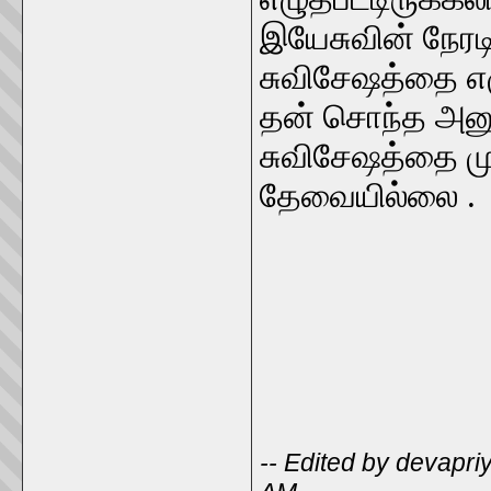
இயேசுவின் நேரட
சுவிசேஷத்தை எழ
தன் சொந்த அனு
சுவிசேஷத்தை மு
தேவையில்லை .
-- Edited by devapri