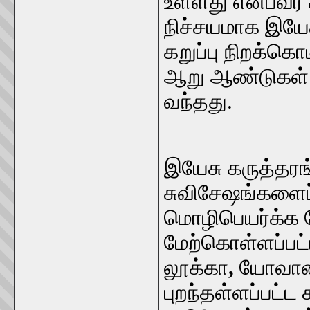
உள்ளது என்பவர் 
நிச்சயமாக இயேச
கறுப்பு நிறக்கொ
ஆறு ஆண்டுகள் இந
வந்தது.
இயேசு கருத்தரங்
சுவிசேஷங்களைப்
மொழிபெயர்க்க வ
மேற்கொள்ளப்பட்
லூக்கா
,
யோவான்
புறந்தள்ளப்பட்