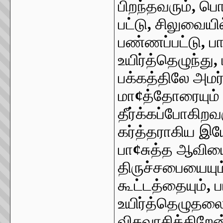
பிறந்தவரும்
,
பொந
பட்டு
,
சிலுவையில
பண்ணப்பட்டு
,
ப
உயிர்த்தெழுந்து
,
பக்கத்திலே அமர்
மா
¢
த்தோரையும் 
தீர்க்கப்போகிற
கர்த்தராகிய இயே
பா
¢
சுத்த ஆவியை
திருச்சபையையும
கூட்டத்தையும்
,
ப
உயிர்த்தெழுதலை
விசுவாசிக்கிறே