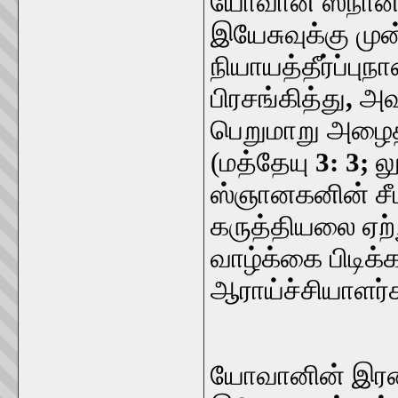
யோவான் ஸ்நானக
இயேசுவுக்கு ம
நியாயத்தீர்ப்புந
பிரசங்கித்து
,
அவ
பெறுமாறு அழைத
(மத்தேயு
3: 3;
ல
ஸ்ஞானகனின் சீட
கருத்தியலை ஏற்
வாழ்க்கை பிடிக்க
ஆராய்ச்சியாளர்க
யோவானின் இரண்ட