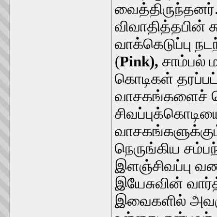
வைத்திருந்தனர
விவாதித்தபின் 
வாக்கெடுப்பு நட
(
Pink),
சாம்பல் 
கொடிகள் தரப்பட
வாசகங்களைச் சொ
சிவப்புக்கொடியை
வாசகங்களுக்கும
நெருங்கிய சம்பந
இளஞ்சிவப்பு வ
இயேசுவின் வார
இவைகளில் அவரு