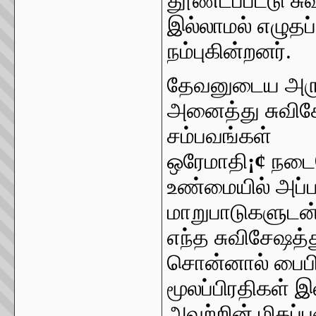
தூண்டப்பட்டு ச
இல்லாமல் எழுதப
நம்புகின்றனர்.
தேவனுடைய அருள
அனைத்து சுவிசேஷ
சம்பவங்கள்
ஒரேமாதி
¡¢
நடைப
உண்மையில் அப்ப
மாறுபாடுகளுடன
எந்த சுவிசேஷத்த
சொன்னால் பைபிளி
மூலப்பிரதிகள்
அவற்றின் மிகப்ப