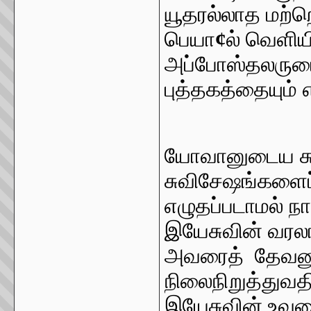
யூதரல்லாத மற்ற
பெயா
¢
ல் வெளிய
அப்போஸ்தலருடைய
புத்தகத்தையும் 
யோவானுடைய சு
சுவிசேஷங்களை
எழுதப்படாமல் நா
இயேசுவின் வரல
அவரைத் தேவனு
நிலைநிறுத்துவத
இயேசுவின் உவமை