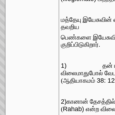
மத்தேயு இயேசுவின் 
தவறிய
பெண்களை இயேசுவ
குறிப்பிடுகிறார்.
1)
தன்
விலைமாதுபோல் வேடமி
38: 12
(ஆதியாகமம்
2)
கானான் தேசத்தில்
Rahab)
(
என்ற வில