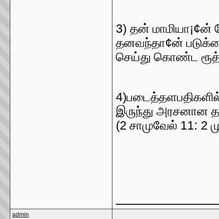
3)
¡¢
தன் மாமியா
ன்
¢
தனவந்தா
ன் படுக
செய்து கொண்ட ரூத்
4)
படைத்தளபதிகளில
இருந்து அரசனான தாவ
(2
11: 2
சாமுவேல்
ம
_____________
admin