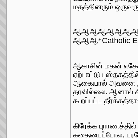
மதத்தினரும் ஒருவர
ஆஆஆஆஆஆஆ
Catholic 
ஆஆஆ*
ஆகாசின் மகன் எசேக
ஏற்பாட்டு புஸ்தகத்தில
ஆகையால் அவனை இப்ப
தரவில்லை. ஆனால் கி
கூறப்பட்ட தீர்க்கத்தா
கிரேக்க புராணத்தில
,
கதையைப்போல
பர