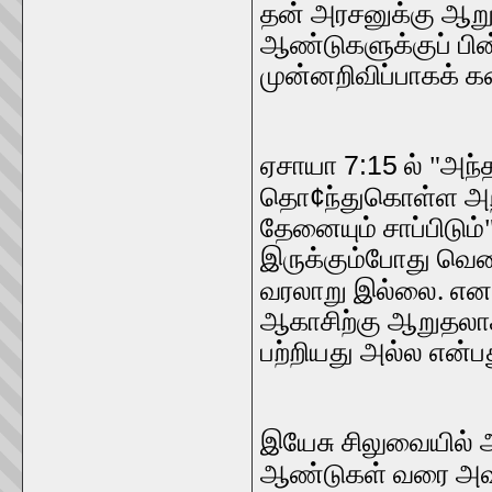
தன் அரசனுக்கு ஆ
ஆண்டுகளுக்குப் பி
முன்னறிவிப்பாகக் கத
7:15
ஏசாயா
ல் "அந
¢
தொ
ந்துகொள்ள அற
தேனையும் சாப்பிடும
இருக்கும்போது வெ
வரலாறு இல்லை. எனவ
ஆகாசிற்கு ஆறுதலாக
பற்றியது அல்ல என்ப
இயேசு சிலுவையில் 
ஆண்டுகள் வரை அவ