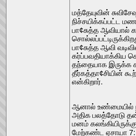
மத்தேயுவின் சுவிசே
நிச்சயிக்கப்பட்ட
¢
பா
சுத்த ஆவியால் க
சொல்லப்பட்டிருக்க
¢
பா
சுத்த ஆவி வடிவி
கர்ப்பவதியாக்கிய ச
தந்தையாக இருக்க ச
¢
தீர்கத்தா
சியின் கூற
என்கிறார்.
ஆனால் உண்மையில் 
அதிக பலத்தோடு தன
மனம் கலங்கியிருக்
7:
மேற்கண்ட ஏசாயா