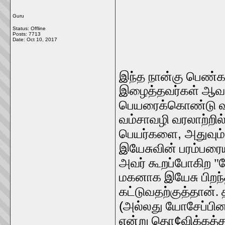
Guru
Status: Offline
Posts: 7713
Date:
Oct 10, 2017
இந்த நான்கு பெண்கள
இழைத்தவர்கள் ஆவ
பெயரைக்கொண்டு 
வம்சாவழி வரலாற்றில
,
பெயர்களை
அதுவும்
இயேசுவின் பரம்பரைய
அவர் கூறப்போகிற 
மகனாக இயேசு பிறந்தா
கட்டுவதற்குத்தான்
(
அல்லது யோசேப்பின
¢
என்று தொ
விக்கத்