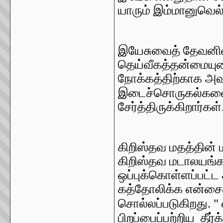
யாரும் இம்மானுவெல
இயேசுவைத் தேவனின
தெய்வீகத்தன்மையுட
நோக்கத்திற்காக அ
இடைச்சொருகல்களை
சேர்த்திருக்கிறார்கள்
கிறிஸ்தவ மதத்தின் ம
கிறிஸ்தவ மடாலயங்க
ஒப்புக்கொள்ளப்பட்ட
கத்தோலிக்க என்சைக்
சொல்லப்படுகிறது. 
பிறப்பைப்பற்றிய தீர்