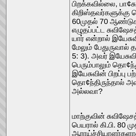
,
¢
பிறக்கவில்லை
பா
ச
கிறிஸ்தவர்களுக்கு
60
70
முதல்
ஆண்டுகள
எழுதப்பட்ட சுவிஷேசத
யார் என்றால் இயேசு
மேலும் பேதுருவால் த
5: 3).
அவர் இயேசுவி
¢
பெரும்பாலும் தொ
ந
இயேசுவின் பிறப்பு ப
¢
தொ
ந்திருந்தால் அ
?
அல்லவா
மாற்குவின் சுவிஷேச
80
பெயரால் கி.பி.
மு
ஆராய்ச்சியாளர்களால