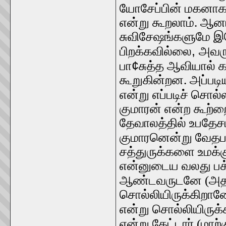
யோசேப்பின் மகனா
என்று கூறலாம். ஆனா
சுவிசேஷங்களுமே இய
,
பிறக்கவில்லை
அவரு
¢
பா
சுத்த ஆவியால் 
கூறுகின்றன. அப்படி
என்று எப்படிச் சொல
குமாரன் என்ற கூற்றை
தேவாலத்தில் உபதேசம
குமாரனென்று வேதபார
சத்துருக்களை உமக்கு
என்னுடைய வலது பக்கத
ஆண்டவருடனே (அதா
சொல்லியிருக்கிறா
என்று சொல்லியிருக்
என்று கேட்டார் (மாற்