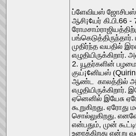
ப்ளேவியஸ் ஜோசிபஸ்
¡¢
66 - 
ஆசி
யர்
கி.பி.
ரோமசாம்ராஜியத்திற்க
பங்கெடுத்திருந்தார்
முதிர்ந்த வயதில் இ
எழுதியிருக்கிறார்.
2.
யூதர்களின் பழமைக
¡¢
Quiri
குய்
னியஸ் (
ஆண்ட காலத்தில் அத
எழுதியிருக்கிறார். இ
ஏனெனில் இயேசு ஏரோத
கூறுகிறது. ஏரோது ம
சொல்லுகிறது. எனவே 
,
என்பதும்
முன் கூட்ட
உரைக்கிறது என்று வ