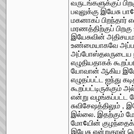
வருடங்களுக்குப் பிற
¢
பவுலுக்கு இயேசு பா
மகனாகப் பிறந்தார்
மரணத்திற்குப் பிறகு
இயேசுவின் அதிசயமா
உண்மையாகவே அப்படி 
அப்போஸ்தலருடைய ந
எழுதியதாகக் கூறப்ப
யோவான் ஆகிய இயேசு
எழுதப்பட்ட ஐந்து க
கூறப்பட்டிருக்கும் 
என்று வழங்கப்பட்ட
,
சுவிசேஷத்திலும்
இய
இல்லை. இதற்கும் மே
¢
மோ
யின் குழந்தைக
இயேசு என்றுதான் 