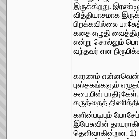
இருக்கிறது. இரண்டி
வித்தியாசமாக இருக
¢
பிறக்கவில்லை பா
சு
கதை எழுதி வைத்திர
என்று சொல்லும் பொ
வந்தவர் என நிரூபி
காரணம் என்னவென்றா
புஸ்தகங்களும் எழுத
¡¢
சபையின் பாதி
கள்
கருத்தைத் திணித்தி
களின்படியும் யோசேப
இயேசுவின் தாயராக
1)
தெளிவாகின்றன.