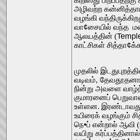
கிறிஸ்து பிறப்பதற்கு 
அழிவற்ற கன்னித்தா
வழங்கி வந்திருக்கிற
¢
வா
சையில் வந்த ம
Temple
ஆலயத்தின் (
¢
காட்சிகள் சித்தா
க்
முதலில் இடதுபுறத்தி
,
வடிவம்
தேவதூதனான
நின்று அவளை வாழ்த்
குமாரனைப் பெறுவாள்
உள்ளன. இரண்டாவது க
உயிரைக் வழங்கும் சி
•
நெ
ப் என்றால் ஆவி (
வயிறு கர்ப்பத்தினால்