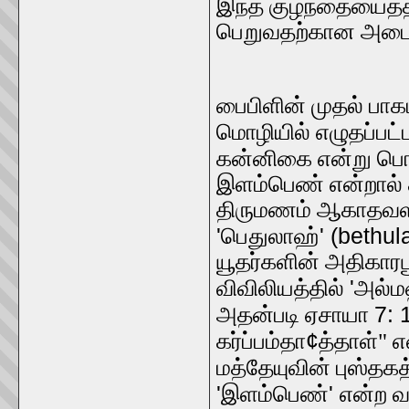
இந்த குழந்தையைத்
பெறுவதற்கான அடையா
பைபிளின் முதல் பாக
மொழியில் எழுதப்பட்
கன்னிகை என்று பொ
இளம்பெண் என்றால்
திருமணம் ஆகாதவளாக
'
' (bethu
பெதுலாஹ்
யூதர்களின் அதிகாரப
'
விவிலியத்தில்
அல்ம
7: 
அதன்படி ஏசாயா
¢
கர்ப்பம்தா
த்தாள்" 
மத்தேயுவின் புஸ்தக
'
'
இளம்பெண்
என்ற 