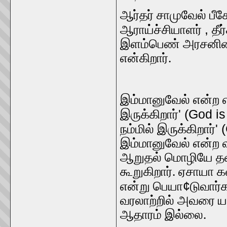
ஆர்தர் சாமுவேல் பீக
,
ஆராய்ச்சியாளர்
தீர
இளம்பெண் அரசனின்
என்கிறார்.
இம்மானுவேல் என்ற 
' (God i
இருக்கிறார்
' 
நம்மில் இருக்கிறார்
இம்மானுவேல் என்ற வ
ஆறுதல் மொழியே தவி
கூறுகிறார். ஏசாயா 
¢
என்று பெயா
டுவார்
வரலாற்றில் அவரை ய
ஆதாரம் இல்லை.