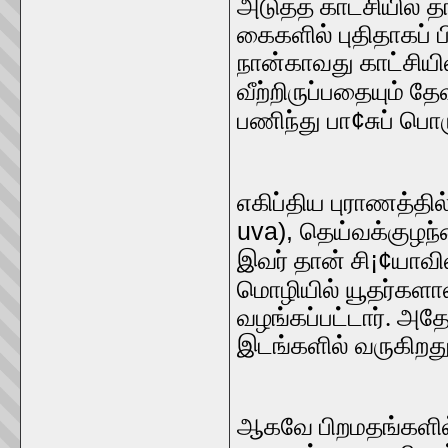
அடுத்த காட்சியில் த
கைகளில் புதிதாகப் 
நான்காவது காட்சியி
வீற்றிருப்பதையும் தே
¢
பணிந்து பா
சுப் பொ
எகிப்திய புராணத்தில
uva),
தெய்வக்குழந்
¡¢
இவர் தான் சி
யாவி
மொழியில் யூதர்கள
வழங்கப்பட்டார். அதோ
இடங்களில் வருகிறது
ஆகவே பிறமதங்களில்