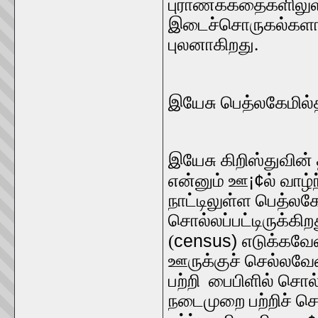
புராணக்கதைகளிலுள
இடைச்சொருகல்களாகப்
புலனாகிறது.
இயேசு பெத்லகேமில்த
இயேசு கிறிஸ்துவின்
¡¢
என்னும் ஊ
ல் வாழ்
நாட்டிலுள்ள பெத்லக
சொல்லப்பட்டிருக்கிற
census)
(
எடுக்கவே
ஊருக்குச் செல்லவ
பற்றி பைபிளில் சொல்
நடைமுறை பற்றிச் 