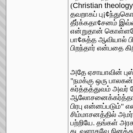
Christian theolog
(
¡¢
தவறாகப் பு
ந்துகொ
¢
தீர்க்கதா
சனம் இவ்வ
என்றுதான் கொள்ளவேண
¢
பா
சுத்த ஆவியால் 
பிறந்தார் என்பதை கி
அதே ஏசாயாவின் புஸ
"நமக்கு ஒரு பாலகன் 
கர்த்தத்துவம் அவர்
ஆலோசனைக்கர்த்த
பிரபு என்னப்படும்" என
சிம்மாசனத்தில் அம
பற்றியே. தங்கள் அரச
கடவுளாகவே நினத்துப