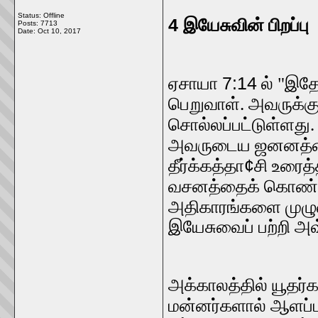
Status: Offline
4
இயேசுவின் பிறப்பு
Posts: 7713
Date:
Oct 10, 2017
7:14
ஏசாயா
ல் "இதோ
பெறுவாள். அவருக்க
சொல்லப்பட்டுள்ளது. 
அவருடைய ஜனனத்தைத
¢
தீர்க்கத்தா
சி உரைத்
வசனத்தைக் கொண்டா
அதிகாரங்களை முழுவது
இயேசுவைப் பற்றி அவ்
அக்காலத்தில் யூதர்
மன்னர்களால் ஆளப்பட