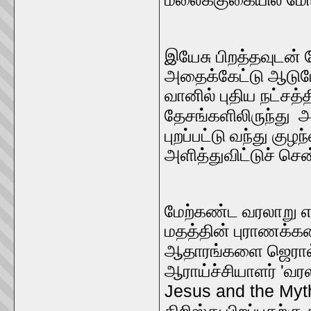
இயேசு பிறத்தவுடன் 
அதைக்கேட்டு ஆடுமேய
வானில் புதிய நட்சத்
தேசங்களிலிருந்து அ
புறப்பட்டு வந்து குழ
அளித்துவிட்டுச் சென
மேற்கண்ட வரலாறு எக
மதத்தின் புராணக்கத
ஆதாரங்களை ஜெரால்
'
ஆராய்ச்சியாளர்
வரல
Jesus and the Myth