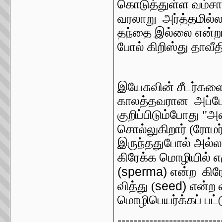
கொடுத்துள்ள வம்ச
வரலாறு அர்த்தமில்
தந்தை இல்லை என்றால
போல் கிறிஸ்து தாவீ
இயேசுவின் சீடர்கள
காலத்தவரான அப்போஸ்
குறிப்பிடும்போது "அவ
சொல்லுகிறார் (ரோமர
இருந்ததுபோல் அல்லா
கிரேக்க மொழியில் எழ
(sperma)
என்ற கிரே
seed)
வித்து (
என்ற 
மொழிபெயர்க்கப் பட்
--------------------------