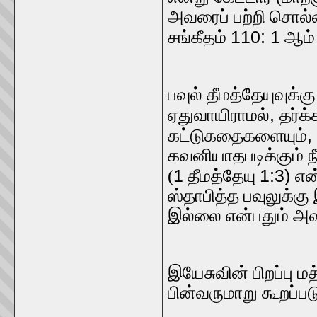
அவரைப் பற்றி சொல்ல
110: 1
சங்கீதம்
ஆம் 
பவுல் தீமத்தேயுவுக்க
,
ஏதுவாயிராமல்
தர்க
,
கட்டுகதைகளையும்
கவனியாதபடிக்கும் நீ
1
1:3)
(
தீமத்தேயு
என
ஸ்தாபித்த பவுலுக்கு
இல்லை என்பதும் அவ
இயேசுவின் பிறப்பு ம
பின்வருமாறு கூறப்பட