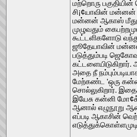
மற்றொரு பகுதியின்
¡¢
சி
யாவின் மன்னன்
மன்னன் ஆகாஸ் மீத
முழுவதும் கைபற்றமு
கூட்டளிகளோடு வந்து
ஜூதேயாவின் மன்னன
படுத்தும்படி ஜெகோவ
கட்டளையிடுகிறார். அ
அதை நீ நம்பும்படிய
'
மேற்கண்ட
ஒரு கன்
சொல்லுகிறார். இதைக
¢
இயேசு கன்னி மோ
க
ஆனால் எழுநூறு ஆண்
எப்படி ஆகாசின் வெற
எடுத்துக்கொள்ளமுடிய