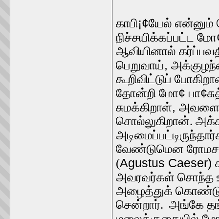
¡¢
காபி
யேல் என்னும்
நிச்சயிக்கப்பட்ட மோ
ஆவியினால் கர்ப்பவ
,
பெறுவாய்
அக்குழந்
கூறிவிட்டுப் போகிற
¢
¢
தோன்றி மோ
பா
ச
,
சுமக்கிறாள்
அவளைத்
சொல்லுகிறான். அக்க
அடிமைப்பட்டிருந்தார்க
வேண்டுமென ரோமசா
Agustus Caeser)
(
அவரவர்கள் சொந்த ஊ
அழைத்துக் கொண்ட
சென்றார். அங்கே த
மலைக்குகையில் ம