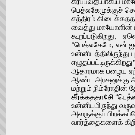
¢
கர்ப்பவதியாகிய மா
பெத்லகேமுக்குச் செ
சத்திரம் கிடைக்கத
¢
வைத்து மா
யாளின் 
,
கூறப்படுகிறது
ஏனெ
,
"பெத்லகேமே
என் ஜ
உன்னிடத்திலிருந்து பு
எழுதப்பட்டிருக்கிறத
ஆதாரமாக பழைய ஏற்ப்
ஆண்ட அரசனுக்கு அவ
மற்றும் நிம்ரோதின் 
¢
“
தீர்க்கததா
சி
பெத்
உன்னிடமிருந்து வரு
அவருக்குப் பிறக்
வார்த்தைகளைக் கிறி