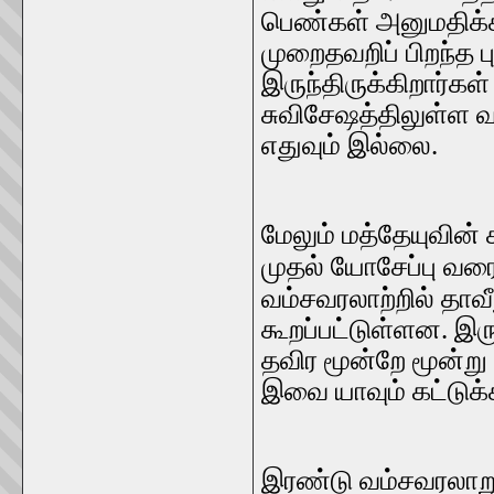
பெண்கள் அனுமதிக்கப
முறைதவறிப் பிறந்த ப
இருந்திருக்கிறார்கள்
சுவிசேஷத்திலுள்ள வ
எதுவும் இல்லை.
மேலும் மத்தேயுவின்
முதல் யோசேப்பு வர
வம்சவரலாற்றில் தாவ
கூறப்பட்டுள்ளன. இர
தவிர மூன்றே மூன்ற
இவை யாவும் கட்டுக்
இரண்டு வம்சவரலாறுக