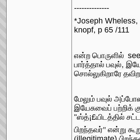
--------------
*Joseph Wheless, F
knopf, p 65 /111
se
என்ற பொருளில்
,
பார்த்தால் பவுல்
இயே
சொல்லுகிறாரே தவிற
மேலும் பவுல் அப்போஸ
இயேசுவைப் பற்றிக் க
"
¡£
ஸ்த்
யிடத்தில் சட்
பிறந்தவர்" என்று கூ
illegitimate)
(
பிறந்