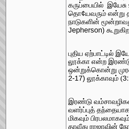
கருப்பையில் இயேசு
¢
தொ
யவரும் என்று
நாடுகளின் மூன்றாவ
Jepherson)
கூறுகிற
புதிய ஏற்பாட்டில் இய
லூக்கா என்ற இரண்டு 
ஒன்றுக்கொன்று முர
2-17)
3
லூக்காவும் (
இரண்டு வம்சாவழிகளி
வளர்ப்புத் தந்தையாக
மிகவும் பிரபலமாகவும் 
தாவீது ராஜாவின் நே