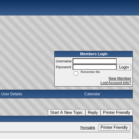
Members Login
Username
Login
Password
Remember Me
New Member
Lost Account Info?
User Details
Calendar
Start A New Topic
Reply
Printer Friendly
Printer Friendly
Permalink