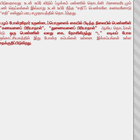
ிப்பிடுவதாவது: உடன் உயிர் விடும் ப்ழக்கம் மன்னரில் தொடங்கி அனைவரிடமும்
ெண் தெய்வங்கள் இவ்வாறு உடன் உயிர் நீத்த “சதி
”
ப் பெண்களே. கணவனோடு
 “சதி
”
என்னும் மரபு சமுதாயத்தில் தொடர்ந்தது.
்லது பழம் போன்றதோர் உருண்டைப்பொருளைக் கையில் பிடித்த நிலையில் பெண்ணின்
”
கணவனைப் பிரியாதாள்
”, “
துணைவனைப் பிரியாதாள்
”
ஆகிய தொடர்கள்
ண்டு.
ஒரு பெண்ணின் வலது கை, தோளிலிருந்து “ட
”
வடிவம் போல
ங்காட்சியகத்தில் இது போன்ற கம்பங்கள் உள்ளன. இக்கம்பங்கள் உள்ள
க்குறிப்பிடுகிறது.