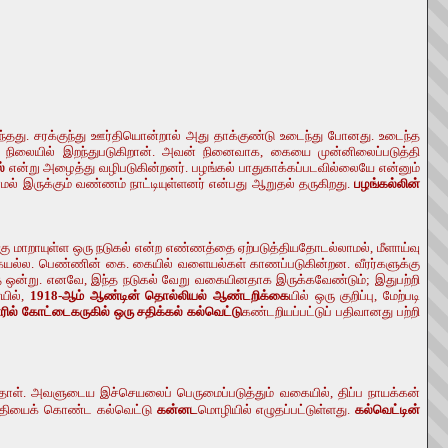
ந்தது. சரக்குந்து ஊர்தியொன்றால் அது தாக்குண்டு உடைந்து போனது. உடைந்த
ட நிலையில் இறந்துபடுகிறான். அவன் நினைவாக, கையை முன்னிலைப்படுத்தி
்
என்று அழைத்து வழிபடுகின்றனர். பழங்கல் பாதுகாக்கப்படவில்லையே என்னும்
் இருக்கும் வண்ணம் நாட்டியுள்ளனர் என்பது ஆறுதல் தருகிறது.
பழங்கல்லின்
துக்கு மாறாயுள்ள ஒரு நடுகல் என்ற எண்ணத்தை ஏற்படுத்தியதோடல்லாமல், மீளாய்வு
கையல்ல. பெண்ணின் கை. கையில் வளையல்கள் காணப்படுகின்றன. வீரர்களுக்கு
்டிராத ஒன்று. எனவே, இந்த நடுகல் வேறு வகையினதாக இருக்கவேண்டும்; இதுபற்றி
யில்,
1918-ஆம் ஆண்டின் தொல்லியல் ஆண்டறிக்கை
யில் ஒரு குறிப்பு, மேற்படி
ரில் கோட்டைகருகில் ஒரு சதிக்கல் கல்வெட்டு
கண்டறியப்பட்டுப் பதிவானது பற்றி
தாள். அவளுடைய இச்செயலைப் பெருமைப்படுத்தும் வகையில், திப்ப நாயக்கன்
ய்தியைக் கொண்ட கல்வெட்டு
கன்னட
மொழியில் எழுதப்பட்டுள்ளது.
கல்வெட்டின்