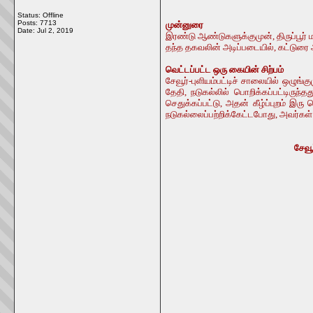
Status: Offline
Posts: 7713
முன்னுரை
Date:
Jul 2, 2019
இரண்டு ஆண்டுகளுக்குமுன், திருப்பூர் ம
தந்த தகவலின் அடிப்படையில், கட்டுரை
வெட்டப்பட்ட ஒரு கையின் சிற்பம்
சேவூர்-புளியம்பட்டிச் சாலையில் ஒழுங
தேதி, நடுகல்லில் பொறிக்கப்பட்டிருந்த
செதுக்கப்பட்டு, அதன் கீழ்ப்புறம் இர
நடுகல்லைப்பற்றிக்கேட்டபோது, அவர்க
சேவூ