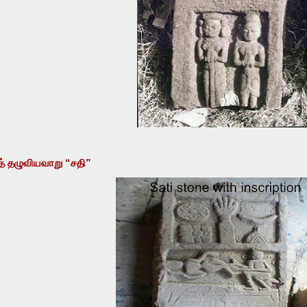
 தழுவியவாறு “சதி”