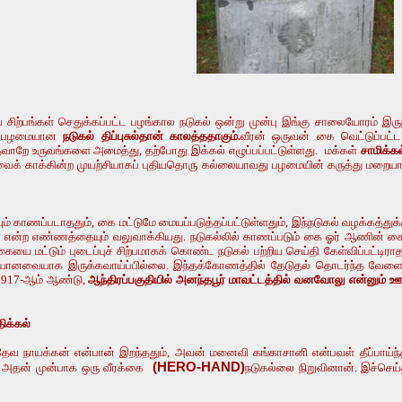
சிற்பங்கள் செதுக்கப்பட்ட பழங்கால நடுகல் ஒன்று முன்பு இங்கு சாலையோரம் இரு
ர். பழமையான
நடுகல் திப்புசுல்தான் காலத்ததாகும்.
வீரன் ஒருவன் கை வெட்டுப்பட்
ுந்தவாறே உருவங்களை அமைத்து, தற்போது இக்கல் எழுப்பப்பட்டுள்ளது. மக்கள்
சாமிக்கல
க் காக்கின்ற முயற்சியாகப் புதியதொரு கல்லையாவது பழமையின் கருத்து மறையாமல
துவும் காணப்படாததும், கை மட்டுமே மையப்படுத்தப்பட்டுள்ளதும், இந்நடுகல் வழக்கத்
் என்ற எண்ணத்தையும் வலுவாக்கியது. நடுகல்லில் காணப்படும் கை ஓர் ஆணின் 
கக் கையை மட்டும் புடைப்புச் சிற்பமாகக் கொண்ட நடுகல் பற்றிய செய்தி கேள்விப்பட
ரியானவையாக இருக்கவாய்ப்பில்லை. இந்தக்கோணத்தில் தேடுதல் தொடர்ந்த வேளை
 1917-ஆம் ஆண்டு,
ஆந்திரப்பகுதியில் அனந்தபூர் மாவட்டத்தில் வனவோலு என்னும் ஊ
திக்கல்
ேவ நாயக்கன் என்பான் இறந்ததும், அவன் மனைவி கங்காசானி என்பவள் தீப்பாய்ந்
(HERO-HAND)
 அதன் முன்பாக ஒரு வீரக்கை
நடுகல்லை நிறுவினான். இச்செ