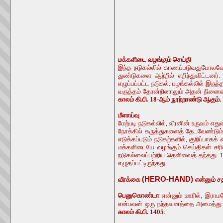
மக்களிடை வழங்கும் செய்தி
இந்த நடுகல்லில் காணப்படுவதுபோலவே 
துண்டுகளை ஆற்றில் எறிந்துவிட்டன
எழுப்பப்பட்ட நடுகல். பழங்கல்லில் இர
வருத்தம் தோன்றினாலும் அதன் நினைவை
காலம் கி.பி. 18-ஆம் நூற்றாண்டு ஆகும்.
மீளாய்வு
மேற்படி நடுகல்லில், வீரனின் உருவம் எ
நோக்கில் கருத்துகளைத் தேடவேண்டும
எடுக்கப்படும் நடுகற்களில், குறிப்பா
மக்களிடையே வழங்கும் செய்திகள் ச
நடுகல்லைப்பற்றிய தெளிவைத் தந்தது.
எழுதப்பட்டிருந்தது.
(HERO-HAND)
வீரக்கை
என்னும் ச
பெனுகொண்டா
என்னும் ஊரில், இராமத
என்பவன் ஒரு நந்தவனத்தை அமைத்து
காலம் கி.பி. 1405
.