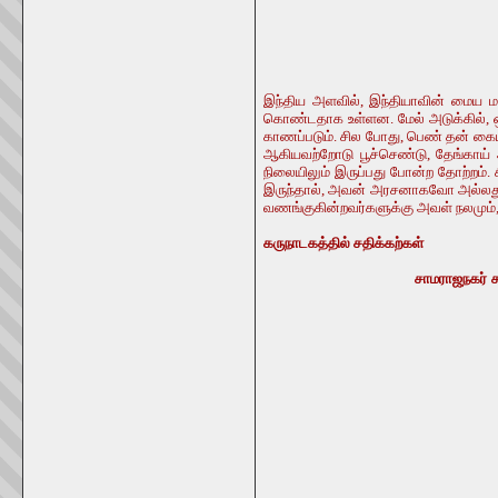
இந்திய அளவில், இந்தியாவின் மைய மாந
கொண்டதாக உள்ளன. மேல் அடுக்கில், ஒரு
காணப்படும். சில போது, பெண் தன் கையில் 
ஆகியவற்றோடு பூச்செண்டு, தேங்காய் 
நிலையிலும் இருப்பது போன்ற தோற்றம். 
இருந்தால், அவன் அரசனாகவோ அல்லது
வணங்குகின்றவர்களுக்கு அவள் நலமும், வ
கருநாடகத்தில் சதிக்கற்கள்
சாமராஜநகர் சதிக்கல் - த
கையில் ஏந்தி