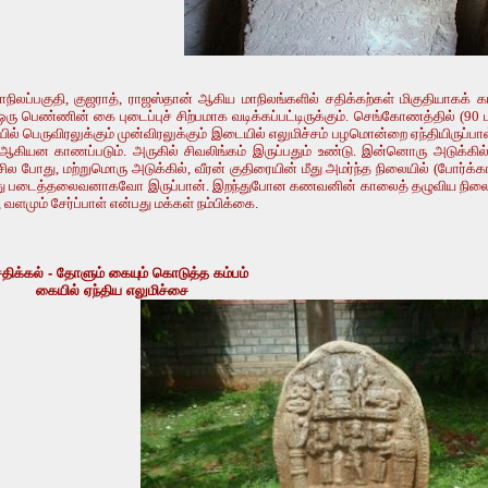
ிலப்பகுதி, குஜராத், ராஜஸ்தான் ஆகிய மாநிலங்களில் சதிக்கற்கள் மிகுதியாகக் கா
 பெண்ணின் கை புடைப்புச் சிற்பமாக வடிக்கப்பட்டிருக்கும். செங்கோணத்தில் (90 
பெருவிரலுக்கும் முன்விரலுக்கும் இடையில் எலுமிச்சம் பழமொன்றை ஏந்தியிருப்பாள். கைக்
ஆகியன காணப்படும். அருகில் சிவலிங்கம் இருப்பதும் உண்டு. இன்னொரு அடுக்கி
சில போது, மற்றுமொரு அடுக்கில், வீரன் குதிரையின் மீது அமர்ந்த நிலையில் (போர்க
 படைத்தலைவனாகவோ இருப்பான். இறந்துபோன கணவனின் காலைத் தழுவிய நிலையில்
ளமும் சேர்ப்பாள் என்பது மக்கள் நம்பிக்கை.
ோளும் கையும் கொடுத்த கம்பம்
ய எலுமிச்சை