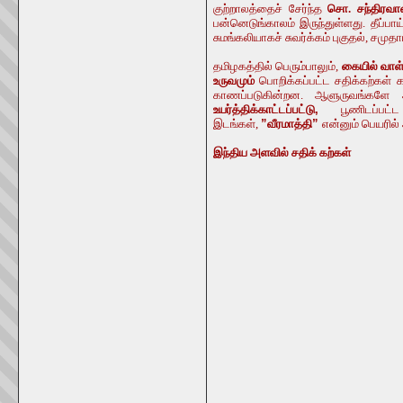
குற்றாலத்தைச் சேர்ந்த
சொ. சந்திரவ
பன்னெடுங்காலம் இருந்துள்ளது. தீப்ப
சுமங்கலியாகச் சுவர்க்கம் புகுதல், சமுத
தமிழகத்தில் பெரும்பாலும்,
கையில் வாள்
உருவமும்
பொறிக்கப்பட்ட சதிக்கற்கள் க
காணப்படுகின்றன. ஆளுருவங்களே அ
உயர்த்திக்காட்டப்பட்டு
,
பூணிடப்பட்ட
இடங்கள்,
”
வீரமாத்தி
”
என்னும் பெயரில
இந்திய அளவில் சதிக் கற்கள்