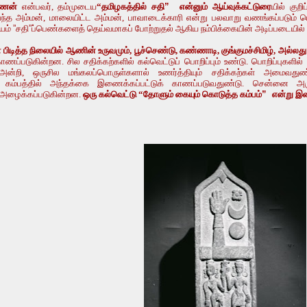
ாணன்
என்பவர், தம்முடைய
“தமிழகத்தில் சதி
”
என்னும் ஆய்வுக்கட்டுரை
யில் குற
ாய்ந்த அம்மன், மாலையிட்ட அம்மன், பாவாடைக்காரி என்று பலவாறு வணங்கப்படும் ப
ாயம்
”
சதி
”
ப்பெண்களைத் தெய்வமாகப் போற்றுதல் ஆகிய நம்பிக்கையின் அடிப்படையில்
 பிடித்த நிலையில் ஆணின் உருவமும், பூச்செண்டு, கண்ணாடி, குங்குமச்சிமிழ், அல
ாணப்படுகின்றன. சில சதிக்கற்களில் கல்வெட்டுப் பொறிப்பும் உண்டு. பொறிப்புகளில்
ன்றி, ஒருசில மங்கலப்பொருள்களால் உணர்த்தியும் சதிக்கற்கள் அமைவது
 கம்பத்தில் அந்தக்கை இணைக்கப்பட்டுக் காணப்படுவதுண்டு. சென்னை அரு
் அழைக்கப்படுகின்றன.
ஒரு கல்வெட்டு “தோளும் கையும் கொடுத்த கம்பம்
”
என்று இதை