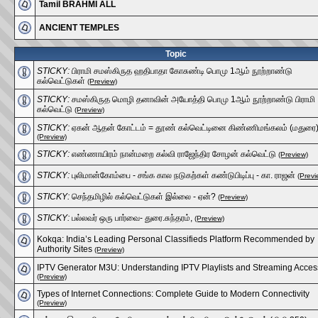
Tamil BRAHMI ALL
ANCIENT TEMPLES
Topic
STICKY:
பிராமி சமஸ்கிருத ஹதிபாதா கோசுண்டி பொமு 1ஆம் நூற்றாண்டு
கல்வெட்டுகள்
(Preview)
STICKY:
சமஸ்கிருத மொழி தனாவின் அயோத்தி பொமு 1ஆம் நூற்றாண்டு பிராமி
கல்வெட்டு
(Preview)
STICKY:
ஏகன் ஆதன் கோட்டம் = தூண் கல்வெட்டினை கிண்ணிமங்கலம் (மதுரை
(Preview)
STICKY:
எண்ணாயிரம் நான்மறை கல்வி ராஜேந்திர சோழன் கல்வெட்டு
(Preview)
STICKY:
புலிமான்கோம்பை - சங்க கால நடுகற்கள் கண்டுபிடிப்பு - கா. ராஜன்
(Previ
STICKY:
செந்தமிழில் கல்வெட்டுகள் இல்லை - ஏன்?
(Preview)
STICKY:
பல்லவர் ஒரு பார்வை- துரை.சுந்தரம்,
(Preview)
Kokqa: India’s Leading Personal Classifieds Platform Recommended by
Authority Sites
(Preview)
IPTV Generator M3U: Understanding IPTV Playlists and Streaming Acces
(Preview)
Types of Internet Connections: Complete Guide to Modern Connectivity
(Preview)