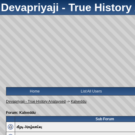
Devapriyaji - True Histor
Home
List All Users
Devapriyaji - True History Analaysed
->
Kalveddu
Forum: Kalveddu
Sub Forum
கீழடி அகழ்வாய்வு