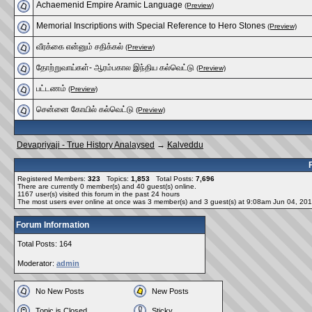
Achaemenid Empire Aramic Language
(Preview)
Memorial Inscriptions with Special Reference to Hero Stones
(Preview)
வீரக்கை என்னும் சதிக்கல்
(Preview)
தோற்றுவாய்கள்- ஆரம்பகால இந்திய கல்வெட்டு
(Preview)
பட்டணம்
(Preview)
சென்னை கோயில் கல்வெட்டு
(Preview)
Devapriyaji - True History Analaysed
→
Kalveddu
Registered Members:
323
Topics:
1,853
Total Posts:
7,696
There are currently
0
member(s) and
40
guest(s) online
.
1167
user(s) visited this forum in the past 24 hours
The most users ever online at once was 3 member(s) and 3 guest(s) at 9:08am Jun 04, 20
Forum Information
Total Posts: 164
Moderator:
admin
No New Posts
New Posts
Topic is Closed
Sticky