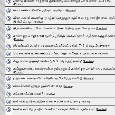
முற்கால இளவரசி சாருதேவி குணபாண்டியம் பிராகிருத செப்பேடுகள் (கி.பி 350)
(Preview)
பிராமி கல்வெட்டுகளில் குபேரன் - குவிரன்.
(Preview)
கர்நாடகாவின் கபினிக்கு, தமிழ்நாட்டிலிருந்து போகும் மோயாறு நீரை இங்கேயே தேக்
திருப்பி விட மு
(Preview)
திருவல்லிக்கேணி கோயில் கல்வெட்டுகள் அறியத் தரும் செய்திகள்
(Preview)
சம்ஸ்கிருத மொழி 1800 ஆண்டு முந்தைய கல்வெட்டுகள் -ஆந்திரா, தெலுங்கானா
(Preview)
இளமங்கலம் பௌத்த சமய பலகைக் கல்வெட்டு கி.பி. 745 -ம் வருடம்,
(Preview)
Excavations at ancient city of Vadnagar in Gujarat gain pace
(Preview)
அலுபா செப்புத் தகடு கல்வெட்டுகி.பி 8 ஆம் நூற்றாண்டு
(Preview)
விஷ்ணுகொண்டி கோவிந்தவர்மா தும்மலகுடேம் சமஸ்கிருத செப்புத் தகடு கல்வெட்ட
(Preview)
முற்காலப் பல்லவர்களின் மயிதவோலு பிராகிருத செப்பேடு
(Preview)
பல்லவர்களின் ஹீரஹடஹள்ளி செப்பேடு
(Preview)
சங்க காலத்தின் காலம்?
(Preview)
பண்டைத் தமிழ் எழுத்தின் காலம் – நடன காசி நாதன்
(Preview)
பெனிசி என்பதே தமிழின் " வணிக " என்பதன் கிரேக்க மருவியாகும்
(Preview)