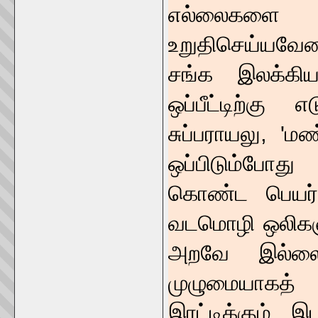
எல்லைகள
உறுதிசெய்யவே
சங்க இலக்கிய
ஒப்பீட்டிற்க
சுப்பராயலு, 'ம
ஒப்பிடும்போது
கொண்ட பெயர்க
வடமொழி ஒலிகளுக
அறவே இல்லை.
முழுமையாகத் 
இரட்டிக்கும் இ