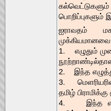
கல்வெட்டுகள
பொறிப்புகளும்
ஐராவதம் மக
முக்கியமானவை
1. எழுதும் முற
நூற்றாண்டில்தா
2. இந்த எழுத்த
3. மெளரியரின்
தமிழ் பிராமிக்கு
4. இந்த எழுத