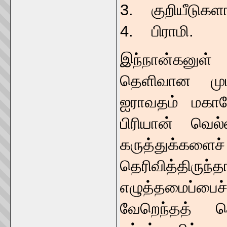
3. குறியீடுகளாய
4. பிராமி.
இந்நான்கனுள்
தெளிவான முடி
ஐராவதம் மகாத
பிரியான் வெ
கருத்துக்களைச
தெரிவித்திர
எழுத்தமைப்பைச
வேறெந்தத் த