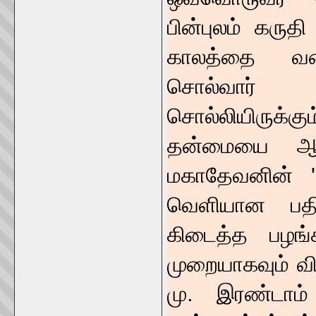
பின்புலம் கரு
காலத்தை வர
சொல்வார் ப
சொல்லியிருக்
தன்மையை ஆரா
மகாதேவனின் '
வெளியான பதிவ
கிடைத்த பழங்
முறையாகவும் வி
மு. இரண்டாம்