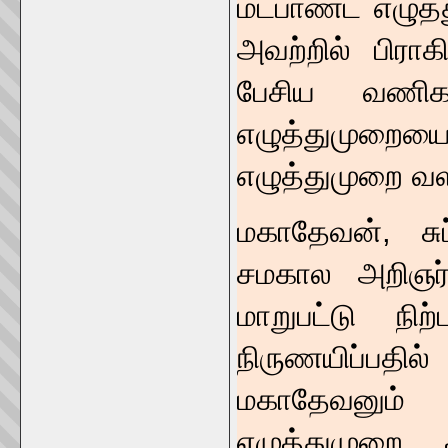
மட்பாண்ட எழுத்
அவற்றில் பிராகி
பேசிய வணிகர
எழுத்துமுறையை
எழுத்துமுறை வ
மகாதேவன், சு
சமகால அறிஞர்
மாறுபட்டு நி
நிருணயிப்பதில் 
மகாதேவனும் சு
எழுத்துமுறை 