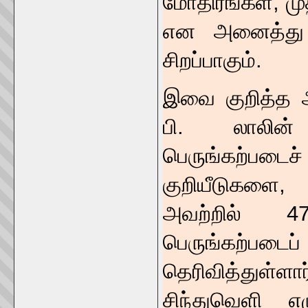
மோதிரங்கள், மு
என அனைத்து வ
சிறப்பாகும்.
இவை குறித்த ஆ
பி. லாலின்
பெருங்கற்பட
குறியீடுகளை,
அவற்றில் 47
பெருங்கற்படைப
தெரிவித்துள்ளா
சிந்துவெளி எ