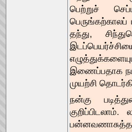
பெற்றுச் செப
பெருங்கற்காலப
தந்து, சிந்த
இடப்பெயர்ச்
எழுத்துக்கள
இணைப்பதாக நம்பப
முயற்சி தொடர்க
நன்கு படித்த
குறிப்பிடலாம்.
பன்னவணாசுத