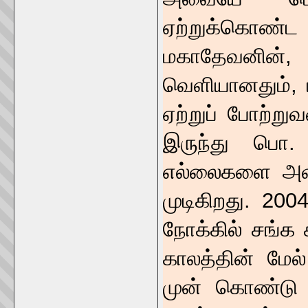
ஏற்றுக்கொண்
மகாதேவனின்,
வெளியானதும், 
ஏற்றுப் போற்று
இருந்து பொ
எல்லைகளை அவர
முடிகிறது. 20
நோக்கில் சங்க 
காலத்தின் மேல
முன் கொண்டு ச