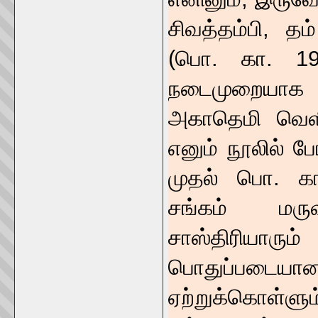
சிவத்தம்பி, தம
(பொ. கா. 19
நடைமுறையாக 
அகாதெமி வெளிய
எனும் நூலில் ப
முதல் பொ. க
சங்கம் மருவ
சாஸ்திரியாரும்
பொதுப்படைய
ஏற்றுக்கொள்ளு