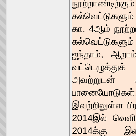
நூற்றாண்டிற்க
கல்வெட்டுகளும்
கா. 4ஆம் நூற்ற
கல்வெட்டுகளும் 
ஐந்தாம், ஆறா
வட்டெழுத்துக
அவற்றுடன் 
பானையோடுகள
இவற்றிலுள்ள பி
2014இல் வெளிய
2014க்கு இடை