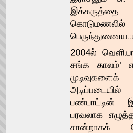
இக்கருத்தை வ
கொடுமணலில
பெருந்துணையாய
2004ல் வெளிய
சங்க காலம்' 
முடிவுகளைக
அடிப்படையில் 
பண்பாட்டின் இ
பரவலாக எழுத்தற
சான்றாகக் க