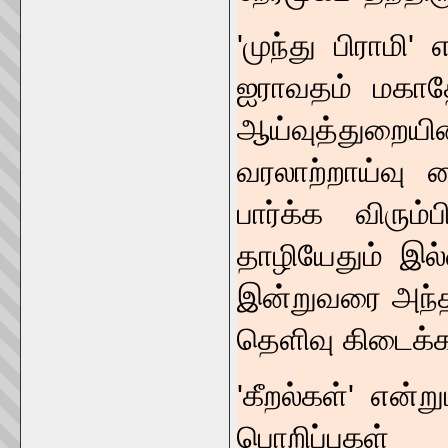
'முந்து பிராமி
ஐராவதம் மகாத
ஆய்வுத்துறையி
வரலாற்றாய்வு
பார்க்க விரு
தாழியேதும் இல
இன்றுவரை அந்த
தெளிவு கிடைக்
'கீறல்கள்' என்று
பொறிப்புகள