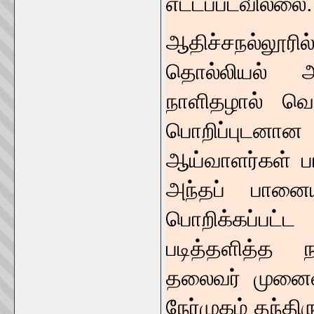
எட்டப்படவில்லை
ஆதிச்சநல்லூர
தொல்லியல் அள
நாளிதழால் வெளி
பொறிப்புடனான 
ஆய்வாளர்கள் பா
அந்தப் பானையி
பொறிக்கப்பட
படித்தளித்த 
தலைவர் முனைவர
நேர்முகம் தந்திர