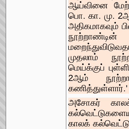
ஆய்வினை மேற்
பொ. கா. மு. 2ஆ
அதிகமாகவும் பி
நூற்றாண்டின் 
மறைந்துவிடுவத
முதலாம் நூற்
மெய்க்குப் புள்
2ஆம் நூற்றா
கணித்துள்ளார்.
அசோகர் காலக்
கல்வெட்டுகளையு
காலக் கல்வெட்டு