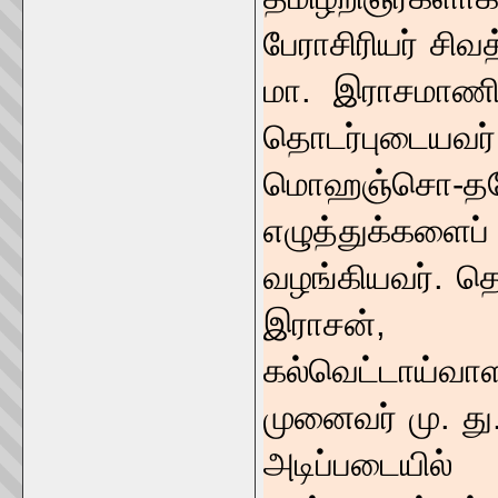
பேராசிரியர் சிவ
மா. இராசமாணி
தொடர்புடையவர
மொஹஞ்சொ-த
எழுத்துக்களை
வழங்கியவர். தொ
இராசன், 
கல்வெட்டாய்வ
முனைவர் மு. து
அடிப்படைய