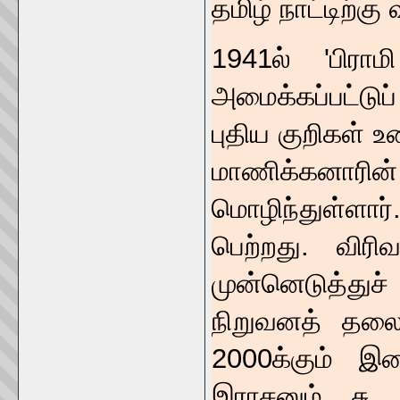
தமிழ் நாட்டிற்
1941ல் 'பிராம
அமைக்கப்பட்டுப
புதிய குறிகள் உ
மாணிக்கனாரின்
மொழிந்துள்ளார
பெற்றது. விர
முன்னெடுத்துச
நிறுவனத் தலைவ
2000க்கும் இட
இராசனும் சு.