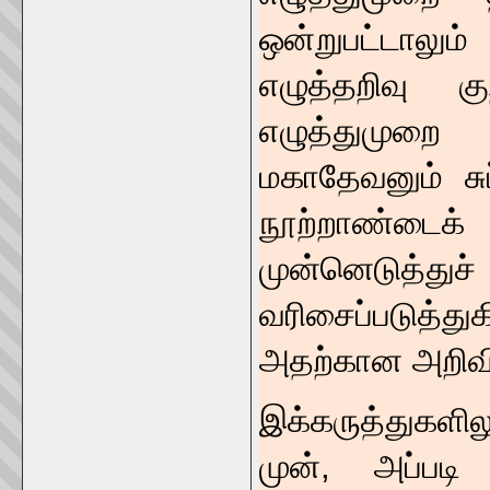
ஒன்றுபட்டாலு
எழுத்தறிவு கு
எழுத்துமுறை
மகாதேவனும் சு
நூற்றாண்டைக்
முன்னெடுத்
வரிசைப்படுத்து
அதற்கான அறிவி
இக்கருத்துகளில
முன், அப்பட