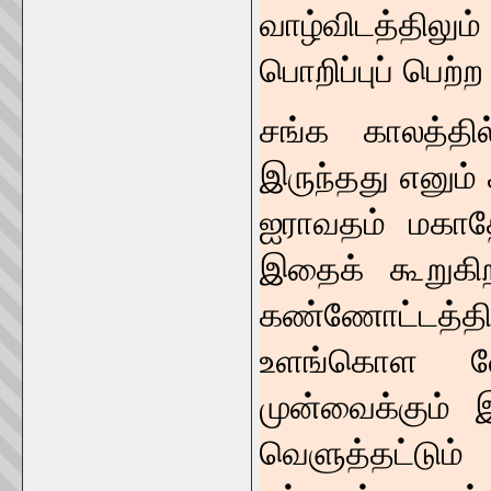
வாழ்விடத்திலு
பொறிப்புப் பெற
சங்க காலத்தில
இருந்தது எனும
ஐராவதம் மகாத
இதைக் கூறுகிற
கண்ணோட்டத்தில
உளங்கொள வே
முன்வைக்கும் 
வெளுத்தட்டும் 