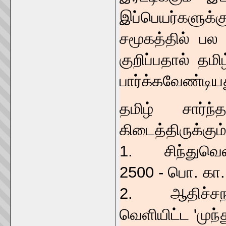
இப்பெயர்களுக
சமூகத்தில் பல 
குறிப்பதால் தமி
பார்க்கவேண்டி
தமிழ் சார்ந
கிடைத்திருக்கும
1. சிந்துவெளி
2500 - பொ. கா.
2. ஆதிச்சநல்
வெளியிட்ட 'முந்த