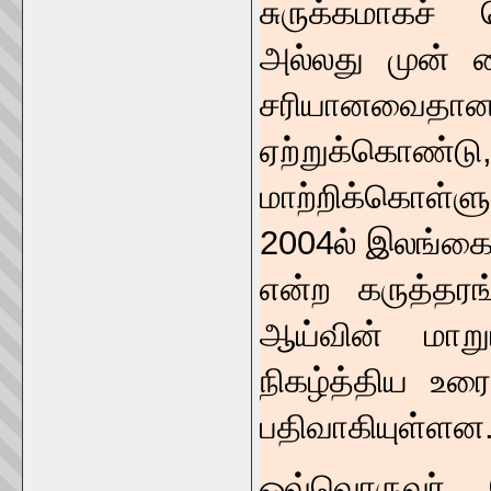
சுருக்கமாகச்
அல்லது முன் 
சரியானவைத
ஏற்றுக்கொண்ட
மாற்றிக்கொள்ளு
2004ல் இலங்கைய
என்ற கருத்தரங
ஆய்வின் மாறு
நிகழ்த்திய உ
பதிவாகியுள்ளன
ஒவ்வொருவர் ச