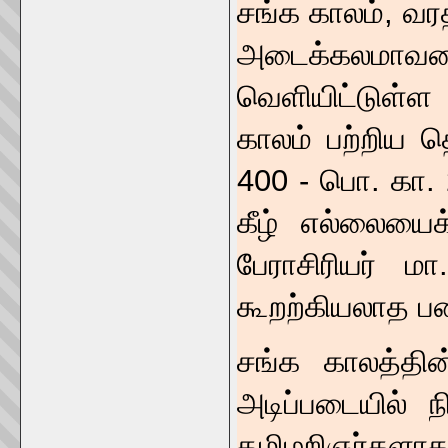
சங்க காலம், வர
அடைக்கலமாவதை
வெளியிட்டுள்ள
காலம் பற்றிய 
400 - பொ. கா. 2
கீழ் எல்லையைக
பேராசிரியர் 
கூறற்கியலாத ப
சங்க காலத்தின
அடிப்படையில் ந
தமிழறிஞர்க