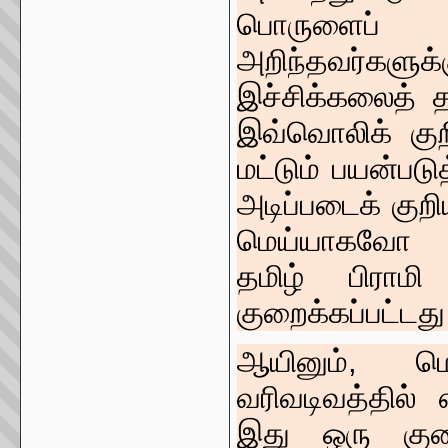
பொருளைப் 
அறிந்தவர்களுக்க
இச்சிக்கலைத் தவ
இவ்வொலிக் குற
மட்டும் பயன்படு
அடிப்படைக் குற
மெய்யாகவோ எட
தமிழ் பிராமி
குறைக்கப்பட்டத
ஆயினும், மெய
வரிவடிவத்தில் 
இது ஒரு குற