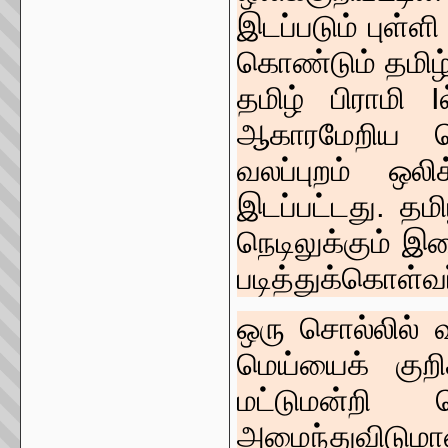
இடப்படும் புள்ள
கொண்டும் தமிழ் 
தமிழ் பிராமி 
ஆகாரமேறிய மெ
வலப்புறம் ஒல
இடப்பட்டது. தமி
நெடிலுக்கும் இ
படித்துக்கொள்வர
ஒரு சொல்லில்
மெய்யைக் குறி
மட்டுமன்றி
அமைந்துவிட