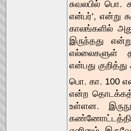
சுவலபில் பொ. 
என்பர்', என்று 
காலங்களில் அ
இருந்தது என்
எல்லைகளுள் 
என்பது குறித்து
பொ. கா. 100 என
என்ற தொடக்கத
உள்ளன. இருநூ
கண்ணோட்டத்தில
எனினும், இருவேற