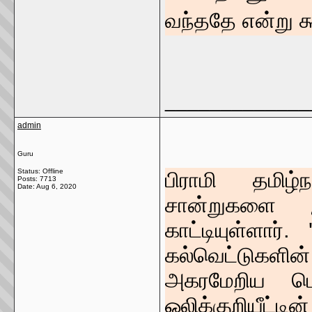
வந்ததே என்று க
_____________
admin
Guru
Status: Offline
பிராமி தமிழ்
Posts: 7713
Date:
Aug 6, 2020
சான்றுகளை 
காட்டியுள்ளார்
கல்வெட்டுகளி
அகரமேறிய மெய
ஒலிக்குறியீட்ட