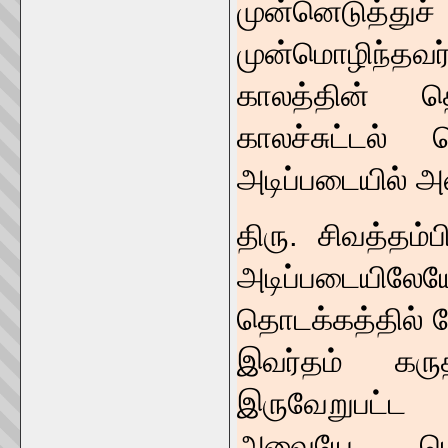
முன்னெடுத்த
முன்மொழிந்தவர
காலத்தின் 
காலச்சுட்டல்
அடிப்படையில் 
திரு. சிவத்தம்
அடிப்படையிலே
தொடக்கத்தில் பே
இவர்தம் கரு
இருவேறுபட்ட 
அவையே பொ