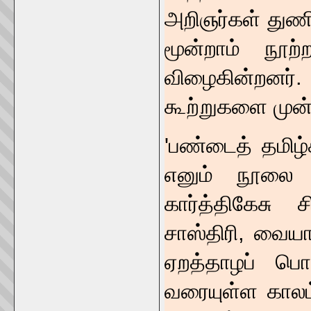
அறிஞர்கள் துணி
மூன்றாம் நூற்
விழைகின்றனர்.
கூற்றுகளை முன்நி
'பண்டைத் தமிழ்ச
எனும் நூலை 20
கார்த்திகேசு ச
சாஸ்திரி, வைய
ஏறத்தாழப் ப
வரையுள்ள காலம