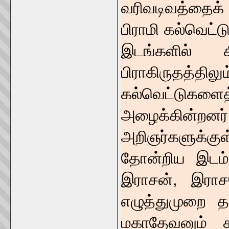
வரிவடிவத்தைக் க
பிராமி கல்வெட்ட
இடங்களில் க
பிராகிருதத்த
கல்வெட்டுகளைத
அழைக்கின்றனர்
அறிஞர்களுக்குள
தோன்றிய இடம்
இராசன், இராச
எழுத்துமுறை த
மகாதேவனும் சு