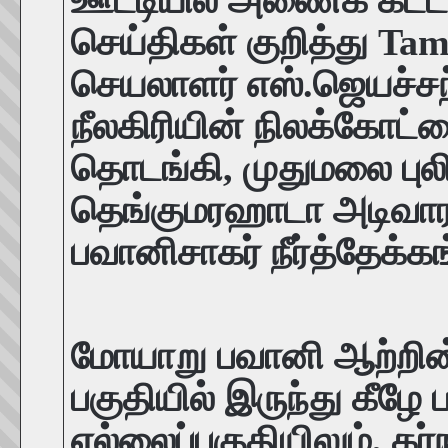
ஊட்டியில் அணைக் கட்ட 
செய்திகள் குறித்து T
செயலாளர் எஸ்.ஜெயச்சந
நீலகிரியின் நிலக்கோட்டை
தொடங்கி, முதுமலை புலி
தெங்குமரஹாடா அடிவாரத
பவானிசாகர் நீர்த்தேக்
மோயாறு பவானி ஆற்றின்
பகுதியில் இருந்து கீழே 
எல்லைப்பகுதியிலும், கர