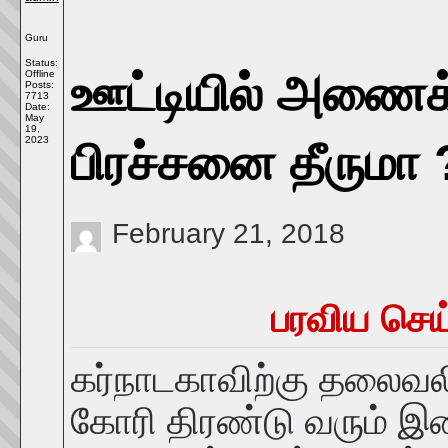
Guru
Status:
ஊட்டியில் அணைக் 
Offline
Posts:
7713
Date:
May
19,
2023
பிரச்சனை தீருமா 
February 21, 2018
பரவிய செய
கர்நாடகாவிற்கு தலைவல
கோரி திரண்டு வரும் இள