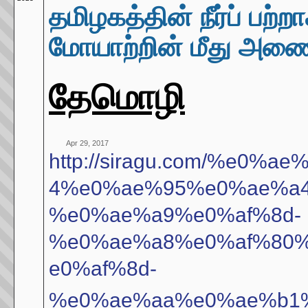
தமிழகத்தின் நீர்ப் பற்ற
மோயாற்றின் மீது அண
தேமொழி
Apr 29, 2017
http://siragu.com/%e0
4%e0%ae%95%e0%ae%a
%e0%ae%a9%e0%af%8d-
%e0%ae%a8%e0%af%80
e0%af%8d-
%e0%ae%aa%e0%ae%b1