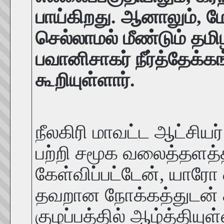
பாய்கிறது. ஆனாலும், ம
செல்லாமல் மீண்டும் தமி
பவானிசாகர் நீர்த்தேக்
கூறியுள்ளார்.
நீலகிரி மாவட்ட ஆட்சியர
பற்றி சமூக வலைத்தளத்
கேள்விப்பட்டேன், யாரோ 
தவறான நோக்கத்துடன் த
குழப்பத்தில் ஆழ்த்தியு