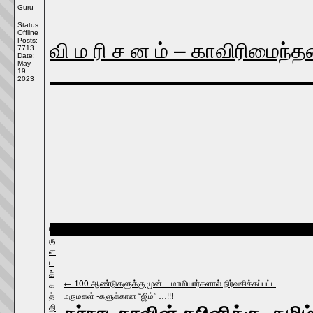
Guru
Status:
Offline
வி ம ரி ச ன ம் – காவிரிமைந்த
Posts:
7713
Date:
May
19,
2023
பொ
இல்லம்
About
ரு
ள
ட
க்
←
100 ஆண்டுகளுக்கு முன் – மாமியார்களால் நிர்வகிக்கப்பட்ட
க
மருமகள் -களுக்கான “ஜிம்” …!!!
த்
கர்நாடகாவின் கபினிக்கு, தமிழ்
தி