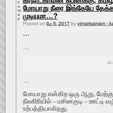
ற்
மோயாறு நீரை இங்கேயே தேக்க, 
கு
தா
முடியுமா…?
வு
க
Posted on
மே 5, 2017
by
vimarisanam - k
…
…
இப்ப
…
மோயாறு என்கிற ஒரு ஆறு, மேற்கு
நீலகிரியில் – மசினகுடி – ஊட்டி 
உற்பத்தியாகிறது.