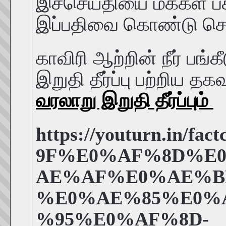
இச்செய்தியை மக்கள் ப
இப்பதிவை கொண்டு செல
காவிரி ஆற்றின் நீர் பங்
இறுதி தீர்ப்பு பற்றிய
வரலாறு இறுதி தீர்ப்பும்
https://youturn.in
9F%E0%AF%8D%E
AE%AF%E0%AE%B
%E0%AE%85%E0%
%95%E0%AF%8D-