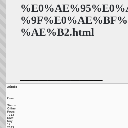
%E0%AE%95%E0%
%9F%E0%AE%BF%
%AE%B2.html
__________________
admin
Guru
Status:
Offline
Posts:
7713
Date:
May
19,
2023