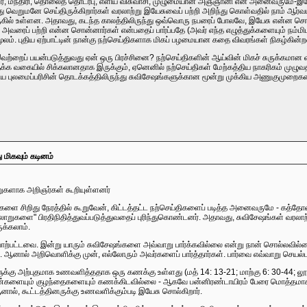
், மந்திரி, தொலைத் தொடர்பு, எளிய விசுவாசி, முழுமையான அஞ்ஞானி என அனைவருமே-இயே
அல்லது வெறுமனே செய்திருக்கிறார்கள் வரலாற்று இயேசுவைப் பற்றி அறிந்து கொள்வதில் நாம் 
 அருகில் உள்ளன. அதாவது, கடந்த காலத்திலிருந்து ஒவ்வொரு நபரைப் போலவே, இயேசு என்ன
வரைப் பற்றி என்ன சொன்னார்கள் என்பதைப் பார்ப்பதே (அவர் எந்த எழுத்துக்களையும் நம்மி
ூலம். புதிய ஏற்பாட்டின் நான்கு நற்செய்திகளாக மிகப் பழமையான கதை விவரங்கள் நிகழ்கின்ற
்றைப் பயன்படுத்துவது ஏன் ஒரு பிரச்சினை? நற்செய்திகளின் ஆய்வின் மிகச் சுருக்கமான 
த்தக்க வகையில் சிக்கலானதாக இருக்கும், ஏனெனில் நற்செய்திகள் மேற்கத்திய நாகரிகம் முழுவதில
புலமைப்பரிசின் தொடக்கத்திலிருந்து சுவிசேஷங்களுக்கான மூன்று முக்கிய அணுகுமுறைகளைப்
 மிகவும் கடினம்
களாக அறிஞர்கள் கூறியுள்ளனர்
ளை சிறிது நேரத்தில் கூறுவேன், கிட்டத்தட்ட நற்செய்திகளைப் படித்த அனைவருமே - கத்தோலிக
ரலாறுகளை" பிரதிநிதித்துவப்படுத்துவதைப் புரிந்துகொண்டனர். அதாவது, சுவிசேஷங்கள் வரலாற
ுக்கலாம்.
பாற்பட்டவை. இன்று யாரும் சுவிசேஷங்களை அவ்வாறு பார்க்கவில்லை என்று நான் சொல்லவில்
னால் அறிவொளிக்கு முன், எல்லோரும் அவர்களைப் பார்த்தார்கள். பார்வை எவ்வாறு செயல்பட்
க்கு அற்புதமாக உணவளித்ததாக ஒரு கணக்கு உள்ளது (மத் 14: 13-21; மாற்கு 6: 30-44; லூக்க
பெண்களையும் குழந்தைகளையும் கணக்கிடவில்லை - ஆகவே பன்னிரண்டாயிரம் பேரை மொத்தமாகச் 
ஆனால், கூட்டத்தினருக்கு உணவளிக்கும்படி இயேசு சொல்கிறார்.