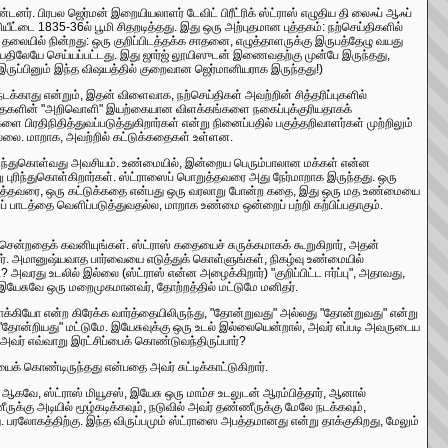
ர். பிரபல ஜெர்மன் இறையியலாளர் டேவிட் பிரீட்ரிக் ஸ்ட்ராஸ் எழுதிய தி லைஃப் ஆஃப்
ளியீட்டை 1835-36ல் பூமி சிதறடித்தது. இது ஒரு அற்புதமான புத்தகம்: நற்செய்திகளில்
தலையில் நின்றது: ஒரு குறிப்பிடத்தக்க சாதனை, எழுத்தாளருக்கு இருபத்தேழு வயது
 வயதிலேயே செய்யப்பட்டது. இது ஜார்ஜ் லூயிஸுடன் இணைவதற்கு முன்பே இருந்தது,
ுப்பினும் இந்த விஷயத்தில் குறைவான ஜெர்மானியராக இருந்தது!)
க்காது என்றும், இதன் விளைவாக, நற்செய்திகள் அவற்றின் சித்தரிப்புகளில்
ி கதைகளின் "அறிவொளி" இயற்கையான விளக்கங்களை நகைப்புக்குரியதாகக்
 பிரதிநிதித்துவப்படுத்துகிறார்கள் என்று நினைப்பதில் பகுத்தறிவாளர்கள் முற்றிலும்
லை. மாறாக, அவற்றில் கட்டுக்கதைகள் உள்ளன.
 புரிந்துகொள்வது அவசியம். உண்மையில், இன்றைய பெரும்பாலான மக்கள் என்ன
 புரிந்துகொள்கிறார்கள். ஸ்ட்ராஸைப் பொறுத்தவரை அது நேர்மாறாக இருந்தது. ஒரு
றுத்தவரை, ஒரு கட்டுக்கதை என்பது ஒரு வரலாறு போன்ற கதை, இது ஒரு மத உண்மையை
 பாடத்தை வெளிப்படுத்துவதல்ல, மாறாக உண்மை ஒன்றைப் பற்றி கற்பிப்பதாகும்.
ு சென்றதைக் கவனியுங்கள். ஸ்ட்ராஸ் கதையைச் சுருக்கமாகக் கூறுகிறார், அதன்
றார். அமானுஷ்யவாத பார்வையை எடுத்துக் கொள்ளுங்கள், நிகழ்வு உண்மையில்
? அவரது உடலில் இல்லை (ஸ்ட்ராஸ் என்ன அழைக்கிறார்) "குறிப்பிட்ட ஈர்ப்பு", அதாவது,
இயேசுவே ஒரு மறைமுகமானவர், தோற்றத்தில் மட்டுமே மனிதர்.
ோக்கியோ என்ற கிரேக்க வார்த்தையிலிருந்து, "தோன்றுவது" அல்லது "தோன்றுவது" என்று
தோன்றியது" மட்டுமே. இயேசுவுக்கு ஒரு உடல் இல்லையென்றால், அவர் எப்படி அவருடைய
, அவர் எவ்வாறு இரட்சிப்பைக் கொண்டுவந்திருப்பார்?
யைக் கொண்டிருந்தது என்பதை அவர் சுட்டிக்காட்டுகிறார்.
. ஆகவே, ஸ்ட்ராஸ் மியூசஸ், இயேசு ஒரு மாம்ச உடலுடன் ஆரம்பித்தார், ஆனால்
்கு அடியில் மூழ்கடிக்கவும், நடுவில் அவர் தண்ணீருக்கு மேலே நடக்கவும்,
பரலோகத்திற்கு. இந்த விருப்பமும் ஸ்ட்ராஸை அபத்தமானது என்று தாக்குகிறது, மேலும்