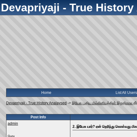
Devapriyaji - True Histor
Home
List All Users
Devapriyaji - True History Analaysed
->
இயேசு- புதிய மில்லினியத்தின் இறுதிகால தீர்க
Post Info
admin
2. இயேசு யார்? ஏன் தெரிந்து கொள்வது மிக
Guru