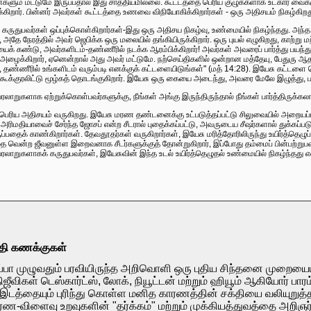
ன்களும் மட்டுமே இருப்பதால் இது சாத்தியமில்லை. கூட்டத்தை பெரிய குழுக்களாக உட்கார வைக்கு
க்கிறார். பின்னர் அவர்கள் கூட்டத்தை உணவை விநியோகிக்கிறார்கள் - ஒரு அதிசயம் நிகழ்
துபவர்கள் ஒப்புக்கொள்கிறார்கள்-இது ஒரு அதிசய நிகழ்வு, உண்மையில் நிகழ்ந்தது. அந்த 
ர், அதே நேரத்தில் அவர் ஜெபிக்க ஒரு மலையில் தங்கியிருக்கிறார். ஒரு புயல் எழுகிறது, காற்ற
கண்டு, அவர்களிடம்-தண்ணீரில் நடக்க ஆரம்பிக்கிறார்! அவர்கள் அவரைப் பார்த்து பயந்த
ைக்கிறார், ஏனென்றால் அது அவர் மட்டுமே. நற்செய்திகளில் ஒன்றான மத்தேயு, பேதுரு ஆதா
தண்ணீரில் உங்களிடம் வரும்படி எனக்குக் கட்டளையிடுங்கள்" (மத் 14:28). இயேசு கட்டளை கொடு
வர் கூக்குரலிட்டு மூழ்கத் தொடங்குகிறார். இயேசு ஒரு கையை அடைந்து, அவரை மேலே இழுத்து, பட
ாறுகளாக ஏற்றுக்கொள்பவர்களுக்கு, நீங்கள் அங்கு இருந்திருந்தால் நீங்கள் பார்த்திருக்கலா
்பெரிய அதிசயம் வருகிறது. இயேசு மரண தண்டனைக்கு உட்படுத்தப்பட்டு சிலுவையில் அறையப்பட்டார்
, அரிமதியாவைச் சேர்ந்த ஜோசப் என்ற சீடரால் புதைக்கப்பட்டு, அவருடைய சீஷர்களால் துக்கப்ப
்பதைக் காண்கிறார்கள். தேவதூதர்கள் வருகிறார்கள், இயேசு மரித்தோரிலிருந்து உயிர்த்தெழுப
தை வென்ற ஜீவனுள்ள இறைவனாக சீடர்களுக்குத் தோன்றுகிறார், இப்போது தம்மைப் பின்பற்றுபவர
லாறுகளாகக் கருதுபவர்கள், இயேசுவின் இந்த உடல் உயிர்த்தெழுதல் உண்மையில் நிகழ்ந்தது என
தி கணக்குகள்
ப்பா முழுவதும் பரவியிருந்த அறிவொளி ஒரு புதிய சிந்தனை முறையையு
ஜீவிகள் டெஸ்கார்ட்ஸ், லோக், நியூட்டன் மற்றும் ஹியூம் ஆகியோர் 
டத்தையும் புரிந்து கொள்ள மனித காரணத்தின் சக்தியை வலியுறுத்த
ாரண-விளைவு உறவுகளின் "தர்க்கம்" மற்றும் முக்கியத்துவத்தை அறிஞ