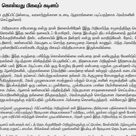
ு கொள்வது மிகவும் கடினம்
ன் குறிப்பிட்டுள்ளபடி, வரலாற்றுக்கான உடனடி ஆதாரங்களை படிப்பதற்காக அவர்களின்
 செய்துள்ளார்
்வை அநேகமாக சரியானது என்று நான் நினைக்கிறேன் (இது அறிவார்ந்த சமூகத்திற்
 விரைவில் இந்த உலகில் தலையிடப் போகிறார், அதை இயக்கும் தீய சக்திகளைத் தூக்க
ர்க்கதரிசிகளின் நீண்ட வரிசையில் இயேசு நின்றார் என்று நான் வாதிடுவேன். நோய், பே
கூறினார், உண்மையில் அவருடைய சொந்த தலைமுறை அதைக் காணும். அந்த அளவிற்கு,
்னறிவிப்பாளர்களிடமிருந்து மிகவும் வித்தியாசமாக இருக்கவில்லை.
ற்றிய இந்த கருத்தை பகிர்ந்து கொள்ளவில்லை என்பதை நான் வலியுறுத்த வேண்டும்.
ுத்தகங்கள் ஆபத்தான விகிதத்தில் பெருகிவிட்டன, திறமையான அறிஞர்கள் (திறமையற்
ளில் பலர் இயேசு அடிப்படையில் ஒரு பேரழிவு நிபுணர் என்பதை மறுக்க முயன்றனர்-
ு ஆண்டுகளில், புத்தகங்களை (அவற்றில் பலவற்றை உங்கள் உள்ளூர் புத்தகக் கடைய
ுந்தார், அவர் தம்மைப் பின்பற்றுபவர்களை தங்கள் அடக்குமுறை ரோமானுக்கு எதிராக
ர்திருத்தவாதி, அவர் முழுமையான சமத்துவம் மற்றும் பொருட்களின் சமூகத்தின் 
ணிய இயக்கத்தின் ஒரு பண்டைய முன்னோடி, முக்கியமாக பாலின பிரச்சினைகள் மற்
ை அல்ல, ஆனால் உண்மையில் மந்திரத்தின் அற்புதமான சாதனைகளைச் செய்யக்கூடியவ
பொறிகளிலிருந்து தங்களை நீக்குவதற்கும், அவர்களுக்குச் சொந்தமான அனைத்தையும் வ
்பற்றுபவர்களுக்கு கற்பிப்பதில் முக்கியமாக அக்கறை கொண்டிருந்தார். எல்லோரும் இ
 வாழ்நாள் முழுவதையும் அர்ப்பணித்த அறிஞர்கள் ஏன் இத்தகைய தீவிரமான பதில்களைக் கொண்ட
ொல்வதைப் பார்ப்பதற்கும் நேரடியான விஷயமல்லவா? மத்தேயு, மார்க், லூக்கா மற்றும் ஜான் ப
முக மதிப்பில் எடுத்துக் கொள்ள முடியவில்லையா, அதன் மூலம் இந்த அறிவார்ந்த கட்டுமான
டினம் என்பதைக் காட்டத் தொடங்குகிறேன்-அறிஞர்களுக்கு மட்டுமல்ல, கேள்வியில் ஆர்வமுள
என்பதை மறுகட்டமைக்க. சிக்கல்கள் எங்கள் மூலங்களின் இயல்புடன் நேரடியாக தொடர்புடையவ