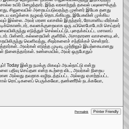
ல்ல உயிர் பிழைத்தார். இந்த வரலாற்றுத் தகவல் பவுலஸுக்குத்
ு, ​​சிலுவையில் அறையப்படுவதற்கு முன்னர் இயேசு தனது
ருடைய வாழ்க்கை நழுவத் தொடங்கியது, இயேசுவின் முக்கிய
வும் இல்லை. அவர் மரண வாசலில் இருந்தார், ரோமானிய வீரர்கள்
ாட்டிக்கொண்டார், கவனக்குறைவாக ஒரு ஃபிளெபோடோமி செய்தார்
ிலிருந்து எடுத்துச் செல்லப்பட்டு, புதைக்கப்பட்ட மசாலாப்
ட்டார். பின்னர், கல்லறையின் குளிரில், அசாதாரண வாசனையுடன்,
ிலிருந்து வெளிவந்து, சீஷர்களைச் சந்திக்கச் சென்றார்.
ார்கள். அவர்கள் எடுத்த முடிவு, முற்றிலும் இயற்கையானது
ர்கள் நினைத்தார்கள். உண்மையில், அவர் ஒருபோதும்
்! Today இன்று நமக்கு மிகவும் அயல்நாட்டு என்று
்களை பதிவு செய்தன என்ற கூற்றை விட, அவர்கள் நிறைய
பமான அல்லது தவறாக வழிநடத்தப்பட்ட அல்லது ஏமாற்றப்பட்ட
ால் ரொட்டிகளைப் பெருக்கவோ, தண்ணீரில் நடக்கவோ,
Printer Friendly
Permalink