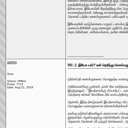
உண்மை என்னவென்றால், இன்று ஒரு அறிஞர
மூலத்திலிருந்து பெற்றிருக்கிறார்கள் - 
நிச்சயமாக, இயேசுவின் நேரத்திற்கு மிக
சமகாலத்தவர்கள் அல்லது சமகாலத்தவர்கள் அ
அவரைப் பற்றிய கணக்குகளைப் பார்ப்பதன் ம
இயேசுவின் வாழ்க்கையை மறுகட்டமைக்க இவற
புலமைப்பரிசிலின் முழு வரலாறும் குறிப்பிட
தொடர்கின்றன. எளிமைக்காக, நவீன விவிலிய 
__________________
admin
RE: 2. இயேசு யார்? ஏன் தெரிந்து கொள்வது
Guru
நற்செய்தி கணக்குகளை அமானுஷ்ய வரலாறு
Status: Offline
Posts: 7713
அறிவொளிக்கு முன்னர், நான் சில வார்த்தைக
Date:
Aug 21, 2019
இருந்தாலும் - "இயற்கைக்கு அப்பாற்பட்ட வ
அவற்றை உங்கள் கேம்கோடரில் கைப்பற்றியிர
ஆனால், இந்த நிகழ்வுகள் இயற்கைக்கு அப்
அமானுஷ்ய வரலாறுகளாக நினைக்கிறார்கள். ஆ
நான்கு நற்செய்திகளிலும் ஏராளமான மக்களு
ஐந்தாயிரம் ஆண்களுக்கு கற்பிக்கிறார், 
அதனால் அவர்கள் வீட்டிற்குச் செல்லலாம். 