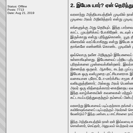
2. இயேசு யார்? ஏன் தெரிந்த
Status: Offline
Posts: 7713
Date:
Aug 21, 2019
வரலாற்று அத்தியாயத்தின் முடிவில் நா
முடிவை அவர் அறிவித்தார் என்று முடிவு
எங்களுக்கு அது தெரியும். இந்த பார
காட்ட முயற்சிக்கப் போகிறேன். கடவுள்
இருக்காது என்று புரிந்துகொண்ட யூத தீ
விரைவில் வரப்போகிறது என்று இயேசு 
தாங்களே எண்ணிக் கொண்ட முடிவின் முன
ஒவ்வொரு நவீன அறிஞரும் இயேசுவைப் ப
உள்ளாகியுள்ளது. இயேசுவைப் பற்றிய ப
புரிதல்களை முன்வைக்கின்றனர். இவர்க
நினைத்த ஒருவர். ஆகவே, கடந்த முப்பத
இயேசு ஒரு வன்முறை புரட்சியாளராக இர
வகையான புரோட்டோ-மார்க்சிய சமூக சீ
வலியுறுத்தினார்; அல்லது அவர் பெண்
அவர் ஒரு வித்தைக்காரர்-கைநிறைய வக
இந்த வாழ்க்கையின் கவலைகள் மற்றும் 
கட்டாயப்படுத்துவதற்கும் தம்மைப் பின
வரலாற்று இயேசுவைப் படிப்பதற்காக தங்கள்
சுவிசேஷங்களைப் படிப்பதற்கும் அவர்கள் ச
வேண்டும்? இந்த பண்டைய சாட்சிகளை நாம் 
இந்த அத்தியாயத்தில் நான் ஏன் இவ்வளவு க
சொன்னார், செய்தார், அனுபவம் பெற்றவர் 