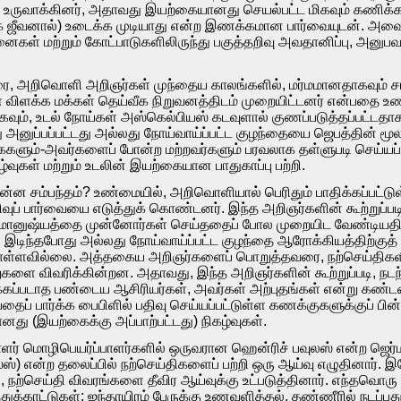
 உருவாக்கினர், அதாவது இயற்கையானது செயல்பட்ட மிகவும் கணிக்
்வீக ஜீவனால்) உடைக்க முடியாது என்ற இணக்கமான பார்வையுடன்.
ள் மற்றும் கோட்பாடுகளிலிருந்து பகுத்தறிவு அவதானிப்பு, அனுபவ சர
ை, அறிவொளி அறிஞர்கள் முந்தைய காலங்களில், மர்மமானதாகவும் சா
விளக்க மக்கள் தெய்வீக நிறுவனத்திடம் முறையிட்டனர் என்பதை உணர
தாகவும், உடல் நோய்கள் அஸ்கெல்பியஸ் கடவுளால் குணப்படுத்தப்பட்டதா
 அனுப்பப்பட்டது அல்லது நோய்வாய்ப்பட்ட குழந்தையை ஜெபத்தின் மூ
ளும்-அவர்களைப் போன்ற மற்றவர்களும் பரவலாக தள்ளுபடி செய்யப்ப
்வுகள் மற்றும் உடலின் இயற்கையான பாதுகாப்பு பற்றி.
் என்ன சம்பந்தம்? உண்மையில், அறிவொளியால் பெரிதும் பாதிக்கப்பட்
றிவுப் பார்வையை எடுத்துக் கொண்டனர். இந்த அறிஞர்களின் கூற்றுப்
மானுஷ்யத்தை முன்னோர்கள் செய்ததைப் போல முறையிட வேண்டியதி
து இடிந்தபோது அல்லது நோய்வாய்ப்பட்ட குழந்தை ஆரோக்கியத்திற்கு
ொள்ளவில்லை. அத்தகைய அறிஞர்களைப் பொறுத்தவரை, நற்செய்திகளில
 விவரிக்கின்றன. அதாவது, இந்த அறிஞர்களின் கூற்றுப்படி, நடந
கப்படாத பண்டைய ஆசிரியர்கள், அவர்கள் அற்புதங்கள் என்று கண்ட
ப் பார்க்க பைபிளில் பதிவு செய்யப்பட்டுள்ள கணக்குகளுக்குப் பின்
ு (இயற்கைக்கு அப்பாற்பட்டது) நிகழ்வுகள்.
வாளர் மொழிபெயர்ப்பாளர்களில் ஒருவரான ஹென்ரிச் பவுலஸ் என்ற ஜெர
ஸ்) என்ற தலைப்பில் நற்செய்திகளைப் பற்றி ஒரு ஆய்வு எழுதினார்.
, நற்செய்தி விவரங்களை தீவிர ஆய்வுக்கு உட்படுத்தினார். எந்தவொரு 
துக்காட்டுகள்: ஐந்தாயிரம் பேருக்கு உணவளித்தல், தண்ணீரில் நடப்பது 