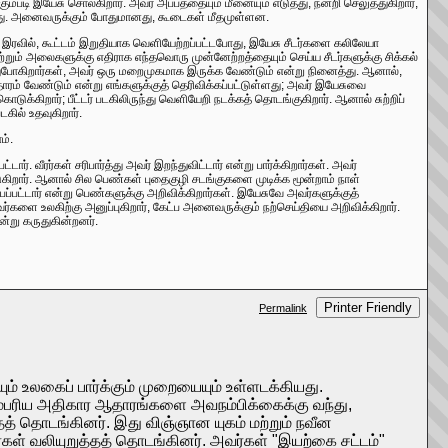
ம்படி இயேசு சொல்கிறார். அவர் அப்பத்தையும் மீனையும் எடுத்து, நன்றி செலுத்துகிறார்,
கிறது. அனைவருக்கும் போதுமானது, கூடைகள் மீதமுள்ளன.
இரவில், கூட்டம் இறுதியாக வெளியேற்றப்பட்டபோது, ​​இயேசு சீடர்களை கலிலேயா
ு மற்றும் அலைகளுக்கு எதிராக எந்தவொரு முன்னேற்றத்தையும் செய்ய சீடர்களுக்கு சிக்கல்
ுபோகிறார்கள், அவர் ஒரு மறைமுகமாக இருக்க வேண்டும் என்று நினைத்து. ஆனால்,
ரம் வேண்டும் என்று எங்களுக்குத் தெரிவிக்கப்பட்டுள்ளது; அவர் இயேசுவை
க்கிறார்; பீட்டர் படகிலிருந்து வெளியேறி நடக்கத் தொடங்குகிறார். ஆனால் சுற்றிப்
கில் உதவுகிறார்.
ம்.
. வீரர்கள் சரிபார்த்து அவர் இறந்துவிட்டார் என்று பார்க்கிறார்கள். அவர்
டுகிறார். ஆனால் சில பெண்கள் புதைகுழி சடங்குகளை முடிக்க மூன்றாம் நாள்
்பப்பட்டார் என்று பெண்களுக்கு அறிவிக்கிறார்கள். இயேசுவே அவர்களுக்குத்
்களை உலகிற்கு அனுப்புகிறார், கேட்ப அனைவருக்கும் நற்செய்தியை அறிவிக்கிறார்.
்று கருதுகின்றனர்.
Printer Friendly
Permalink
ம் உலகைப் பார்க்கும் முறையையும் உள்ளடக்கியது.
பாரம்பரிய அதிகார ஆதாரங்களை அவநம்பிக்கைக்கு வந்து,
த் தொடங்கினர். இது விஞ்ஞான யுகம் மற்றும் நவீன
ர்கள் வலியுறுத்தத் தொடங்கினர். அவர்கள் "இயற்கை சட்டம்"