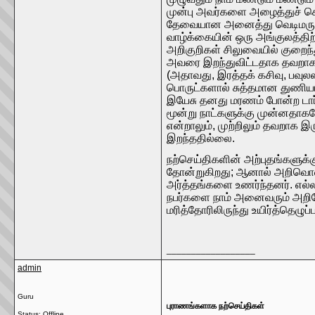
முன்பு அவர்களை அழைத்துச் செல்
தேவையான அனைத்து வெடிமருந்து
வாழ்க்கையின் ஒரு அங்குலத்திற
அறிகுறிகள் சிலுவையில் குறைந்
அவரை இறந்துவிட்டதாக தவறாக ந
(அதாவது, இரத்தக் கசிவு, பவுலஸ
பொருட்களால் சுத்தமான துணியால
இயேசு தனது மரணம் போன்ற டார்ப
மூன்று நாட்களுக்கு முன்னதாகவ
என்றாலும், முற்றிலும் தவறாக இர
இறந்ததில்லை.
நற்செய்திகளின் அற்புதங்களுக்
தோன்றுகிறது; ஆனால் அறிவொளிய
அர்த்தங்களை உணர்ந்தனர். எல்ல
நபர்களை நாம் அனைவரும் அறிவ
மரித்தோரிலிருந்து உயிர்த்தெழ
__________________
admin
Guru
புராணங்களாக நற்செய்திகள்
Status: Offline