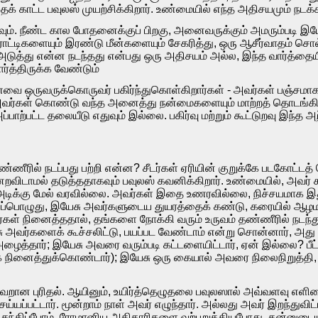
ைக் காட்ட பவுலஸ் முயற்சிக்கிறார். உண்மையில் எந்த அதிசயமும் நடக
ும். நீண்ட கால போதனைக்குப் பிறகு, அனைவருக்கும் அமரும்படி இயேசு
 ரொட்டிகளையும் இரண்டு மீன்களையும் சேகரித்து, ஒரு ஆசீர்வாதம்
அடுத்து என்ன நடந்தது என்பது ஒரு அதிசயம் அல்ல, இந்த வார்த்தைய
ார்த்திருக்க வேண்டும்
ை ஒருவருக்கொருவர் பகிர்ந்துகொள்கிறார்கள் - அவர்கள் பஞ்சமாக
 அவர்கள் கொண்டு வந்த அனைத்து நன்மைகளையும் மாற்றத் தொடங்
பாற்பட்ட தலையீடு எதுவும் இல்லை. பகிர்வு மற்றும் கூட்டுறவு இந்த அற
ணீரில் நடப்பது பற்றி என்ன? சீடர்கள் ஏரியின் குறுக்கே படகோட்டத
ேறவிடாமல் தடுத்ததாகவும் பவுலஸ் கவனிக்கிறார். உண்மையில், அவர் 
 அடிக்கு மேல் வரவில்லை. அவர்கள் இதை உணரவில்லை, நிச்சயமாக இ
்பொழுது, இயேசு அவர்களுடைய துயரத்தைக் கண்டு, கரையில் ஆழமற்ற ந
ர்கள் நினைத்ததால், தங்களை நோக்கி வரும் உருவம் தண்ணீரில் நடந்
சு அவர்களைக் கூச்சலிட்டு, பயப்பட வேண்டாம் என்று சொன்னார், அ
ழைத்தார்; இயேசு அவரை வரும்படி கட்டளையிட்டார், ஏன் இல்லை? பீட்டர
நினைத்துக்கொண்டார்); இயேசு ஒரு கையால் அவரை நிலைநிறுத்தி, படகி
ான புரிதல். ஆயினும், உயிர்த்தெழுதலை பவுலஸால் அவ்வளவு எளிமையா
ெய்யப்பட்டார். மூன்றாம் நாள் அவர் எழுந்தார். அல்லது அவர் இறந்து
ும் சந்திப்போம், ரோமானிய அதிகாரிகளை வற்புறுத்தியபோது, ​​தன்னு