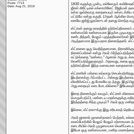
Posts: 7713
1830 களுக்கு முன்பு, எல்லோரும் சுவிசேஷங
Date:
Aug 21, 2019
ஜீசஸ் கிரிட்டிகல் எக்ஸாமினேட் (ஜேர்மன் த
உள்ள ஒவ்வொரு கதையையும் உள்ளடக்கிய கிட்
மட்டுமே என்று கருதி. (அதன் ஆங்கில மொழி
எனவே ஜார்ஜ் லூயிஸுடன் தனது சொந்த எழு
ஸ்ட்ராஸ் தனது காலத்தில் நற்செய்திகளைப் 
உண்மையில் உண்மையாக இருக்க முடியாது என
கண்டறிந்தார், மேலும் பகுத்தறிவாளர்கள் இய
அடித்தளமாக இருப்பதாக நினைத்தனர். ஸ்
ஸ்ட்ராஸை ஒரு வெறித்தனமான, நிராகரிக்கும
நினைப்பார்கள் என்று அவர் அர்த்தப்படுத்
கட்டுக்கதை "உண்மை." ஆனால் அது நடக்க
வெளிப்படுத்துவதாகும். அதாவது, கதை ஒரு 
நற்செய்திகள் இந்த வகையான கதைகளால் ந
ஸ்ட்ராஸின் பார்வை எவ்வாறு செயல்படுகிறது
இயற்கைக்கு அப்பாற்பட்ட அல்லது இயற்கையா
விவரிக்கப்பட்டது போலவே நடந்தது. இருப்பின
அது எதையும் எடைபோடவில்லை? இயேசுவுக்கு
இதை நினைக்கும் எவரும், ஸ்ட்ராஸ் விரைவா
பொருள்படும்), பண்டைய மதங்களுக்கு எதிர
இரத்தத்தை சிந்த முடியும்? அவர் ஒரு மனிதர
இல்லை, ஸ்ட்ராஸுக்கு இது சரியாகத் தெரியவி
அவர் ஜானால் ஞானஸ்நானம் பெற்றார், எல்லாவ
காலப்போக்கில் மேலும் மேலும் உற்சாகமடைந
கடைசியில்-அவர் முழுமையாக வெளிப்படையாகவ
இயேசு ஒரு உண்மையான, மனித மரணத்தை அன