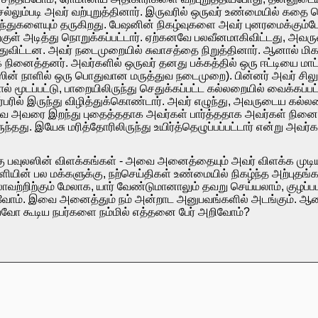
லும்படி அவர் வற்புறுத்தினார். இருவரில் ஒருவர் உண்மையில் கதை சொ
களையும் தருகிறது. பேஷனின் நிகழ்வுகளை அவர் புனரமைக்கும்போத
்குள் அடித்து நொறுக்கப்பட்டார். ஏற்கனவே பலவீனமாகிவிட்டது, அவ
துவிட்டன. அவர் நடைமுறையில் சுவாசத்தை நிறுத்தினார். ஆனால் மிக
ினைத்தனர். அவர்களில் ஒருவர் தனது பக்கத்தில் ஒரு ஈட்டியை ம
ின் நாளில் ஒரு பொதுவான மருத்துவ நடைமுறை). பின்னர் அவர் சிலுவைய
் மூடப்பட்டு, பாறையிலிருந்து செதுக்கப்பட்ட கல்லறையில் வைக்கப்ப
ரில் இருந்து விழித்துக்கொண்டார். அவர் எழுந்து, அவருடைய கல்லறைய
ே அவரை இறந்து புதைத்ததாக அவர்கள் பார்த்ததாக அவர்கள் நினைத்த
ுந்தது. இயேசு மரித்தோரிலிருந்து உயிர்த்தெழுப்பப்பட்டார் என்று அவ
கு பவுலஸின் விளக்கங்கள் - அவை அனைத்தையும் அவர் விளக்க முடியும
ின் பல மக்களுக்கு, நற்செய்திகள் உண்மையில் நிகழ்ந்த அற்புதங
ாவற்றிற்கும் மேலாக, யார் வேண்டுமானாலும் தவறு செய்யலாம், குழப்
ோம். இவை அனைத்தும் நம் அன்றாட அனுபவங்களில் அடங்கும். ஆன
ுப்பவோ கூடிய நபர்களை நம்மில் எத்தனை பேர் அறிவோம்?