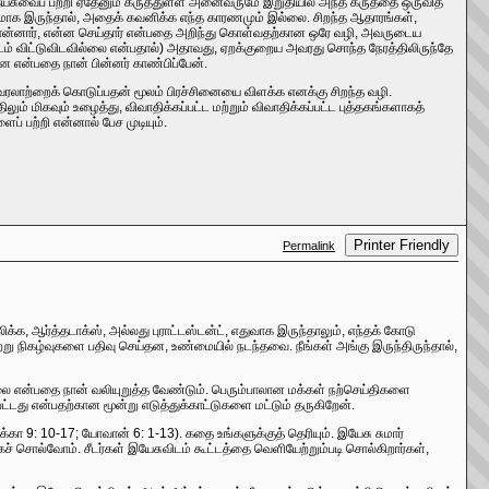
சுவைப் பற்றி ஏதேனும் கருத்துள்ள அனைவருமே இறுதியில் அந்த கருத்தை ஒருவித
ஆர்வமாக இருந்தால், அதைக் கவனிக்க எந்த காரணமும் இல்லை. சிறந்த ஆதாரங்கள்,
 சொன்னார், என்ன செய்தார் என்பதை அறிந்து கொள்வதற்கான ஒரே வழி, அவருடைய
டம் விட்டுவிடவில்லை என்பதால்) அதாவது, ஏறக்குறைய அவரது சொந்த நேரத்திலிருந்தே
ன என்பதை நான் பின்னர் காண்பிப்பேன்.
வரலாற்றைக் கொடுப்பதன் மூலம் பிரச்சினையை விளக்க எனக்கு சிறந்த வழி.
ும் மிகவும் உழைத்து, விவாதிக்கப்பட்ட மற்றும் விவாதிக்கப்பட்ட புத்தகங்களாகத்
 பற்றி என்னால் பேச முடியும்.
Printer Friendly
Permalink
்க, ஆர்த்தடாக்ஸ், அல்லது புராட்டஸ்டன்ட், எதுவாக இருந்தாலும், எந்தக் கோடு
்று நிகழ்வுகளை பதிவு செய்தன, உண்மையில் நடந்தவை. நீங்கள் அங்கு இருந்திருந்தால்,
லை என்பதை நான் வலியுறுத்த வேண்டும். பெரும்பாலான மக்கள் நற்செய்திகளை
டது என்பதற்கான மூன்று எடுத்துக்காட்டுகளை மட்டும் தருகிறேன்.
ா 9: 10-17; யோவான் 6: 1-13). கதை உங்களுக்குத் தெரியும். இயேசு சுமார்
சொல்வோம். சீடர்கள் இயேசுவிடம் கூட்டத்தை வெளியேற்றும்படி சொல்கிறார்கள்,