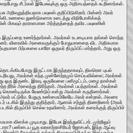
்காதபோது சீடர்கள் இயேசுவுக்கு ஒரு அதிசயத்தைக் கூறினார்கள்.
 அறிவுறுத்தியதாக பவுலஸ் குறிப்பிடுகிறார். பின்னர் அவர்
 சொல்லி, உணவை துண்டுகளாக உடைத்து விநியோகிக்கத்
ின் மிகவும் தாராளமான அர்த்தத்தைத் தவிர. பவுலஸின்
 இருப்பதை உணர்ந்தார்கள். அவர்கள் உடனடியாக தங்கள் சொந்த
கினர். விரைவில் அனைவருக்கும் போதுமானதை விட அதிகமாக
்புதமான பிற்பகலை யாரோ ஒருவர் திரும்பிப் பார்த்தார், அது ஒரு
் தொடங்கியபோது இருட்டாக இருந்ததாகவும், திடீரென புயல்
கூறியது, அவர்கள் எந்த முன்னேற்றமும் செய்யவில்லை; அவர்கள்
து ஒரு இருண்ட இரவு, ஒருவேளை பனிமூட்டம், மழை தாள்கள்
ீரில் அலைந்து திரிந்தார். அவர்கள் பயந்தார்கள். அவர்கள்
து கொண்டிருக்க வேண்டும் என்று அவர்கள் கருதினார்கள்.
து அவர் மட்டுமே. பேதுரு உண்மையிலேயே அவர் என்றால், அவரை
் படகில் இருந்து குதித்தார், ஆனால் சற்றுத் திணறினார் (அவர்
ல் திரும்பிச் செல்ல உதவினார், அவர்கள் கரைக்குத் திரும்பிச்
க விளக்க முடியாது. இயேசு இறந்துவிட்டார். முற்றிலும்
விட்டாரா? பண்டைய யூத வரலாற்றாசிரியர் ஜோசபஸ், இந்த ஆய்வு
டைய இரண்டு தோழர்கள் தங்கள் சிலுவையிலிருந்து இறப்பதற்கு