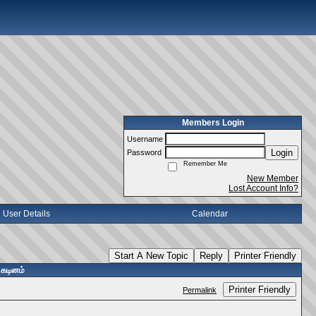
Members Login
Username
Login
Password
Remember Me
New Member
Lost Account Info?
User Details
Calendar
Start A New Topic
Reply
Printer Friendly
 கடினம்
Printer Friendly
Permalink