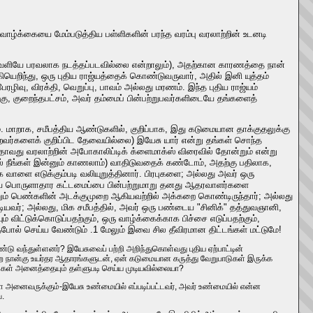
 வாழ்க்கையை மேம்படுத்திய பள்ளிகளின் பரந்த வரம்பு வரலாற்றின் உடனடி
கு வெளியே பரவலாக நடத்தப்படவில்லை என்றாலும்), அதற்கான காரணத்தை நான்
ியெறிந்து, ஒரு புதிய ராஜ்யத்தைக் கொண்டுவருவார், அதில் இனி யுத்தம்
ரழிவு, விரக்தி, வெறுப்பு, பாவம் அல்லது மரணம். இந்த புதிய ராஜ்யம்
 குறைந்தபட்சம், அவர் தம்மைப் பின்பற்றுபவர்களிடையே தங்களைத்
 மாறாக, சமீபத்திய ஆண்டுகளில், குறிப்பாக, இது கடுமையான தாக்குதலுக்கு
றவர்களைக் குறிப்பிட தேவையில்லை) இயேசு யார் என்று தங்கள் சொந்த
அதாவது வரலாற்றின் அபோகாலிப்டிக் க்ளைமாக்ஸ் விரைவில் தோன்றும் என்று
ில் நீங்கள் இன்னும் காணலாம்) வாதிடுவதைக் கண்டோம், அதற்கு பதிலாக,
 வாளை எடுக்கும்படி வலியுறுத்தினார். பிரபுகளை; அல்லது அவர் ஒரு
புதிய பொருளாதார கட்டமைப்பை பின்பற்றுமாறு தனது ஆதரவாளர்களை
றும் பெண்களின் அடக்குமுறை ஆகியவற்றில் அக்கறை கொண்டிருந்தார்; அல்லது
ர்; அல்லது, மிக சமீபத்தில், அவர் ஒரு பண்டைய "சினிக்" தத்துவஞானி,
ிட்டுக்கொடுப்பதற்கும், ஒரு வாழ்க்கைக்காக பிச்சை எடுப்பதற்கும்,
தேபோல் செய்ய வேண்டும் .1 மேலும் இவை சில தீவிரமான திட்டங்கள் மட்டுமே!
ு வந்துள்ளனர்? இயேசுவைப் பற்றி அறிந்துகொள்வது புதிய ஏற்பாட்டின்
ோன்ற நான்கு உயர்தர ஆதாரங்களுடன், ஏன் கடுமையான கருத்து வேறுபாடுகள் இருக்க
ங்கள் அனைத்தையும் தள்ளுபடி செய்ய முடியவில்லையா?
்ள அனைவருக்கும்-இயேசு உண்மையில் எப்படிப்பட்டவர், அவர் உண்மையில் என்ன
ை.