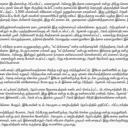
்களை இயற்கைக்கு அப்பாற்பட்ட வரலாறுகள் அல்லது இயற்கை வரலாறுகள் என்று புரிந்து கொண்டன
லைப்பு தாஸ் லெபன் ஜேசு கிருதிஷ் பியர்பீட்) என்ற தலைப்பில் இரண்டு தொகுதி புத்தகத்தின் வெ
டத்தட்ட 1,500 பக்கங்கள் விரிவான மற்றும் நுணுக்கமான வாதங்கள். இது முற்றிலும் அதன் 
பெயர்ப்பு மேரி ஆன் எவன்ஸ்-நாவலாசிரியர் ஜார்ஜ் எலியட்-இருபத்தாறு வயதில் பழுத்த இளம்
த்தைத் தொடங்கினார் தொழில், இது ஸ்ட்ராஸை விட குறைவான புத்திசாலித்தனமாக இல்லை, இர
புரிந்துகொள்வதற்கான நடைமுறையில் இரு வழிகளையும் ஏற்கவில்லை. ஒருபுறம், அற்புதங்கள் நட
்றும் கூறிய பகுத்தறிவாளர்களுடன் அவர் உடன்பட்டார். ஆனால் மறுபுறம், அவர் நற்செய்த
ேசுவின் முன் அறிவொளி பெற்ற சீஷர்களால் தவறாகப் புரிந்து கொள்ளப்பட்ட வரலாற்று நிகழ்வுகளை
ட்ராஸைப் பொறுத்தவரை, நற்செய்திகளில் அமானுஷ்ய வரலாறுகளோ இயற்கை வரலாறுகளோ இல்
் சந்தேக நபராக எழுதுவதற்கு முன்பு, "கட்டுக்கதை" என்ற வார்த்தையின் அர்த்தத்தை அவர்
தவில்லை. இன்று, பெரும்பாலான மக்கள் ஒரு "கட்டுக்கதை" என்பது உண்மை இல்லாத ஒன்று என்று
வில்லை. அல்லது, இன்னும் துல்லியமாக (மாறாக எளிமையாகச் சொன்னால்), ஸ்ட்ராஸைப் பொ
வரலாற்றுக் கதை போலக் கூறப்பட்டாலும், அது கற்பனையானது; அதன் நோக்கம் ஒரு வரலாற்றுப்
ிரம்பியுள்ளன.
 என்பதைப் புரிந்துகொள்வதற்கான சிறந்த வழி ஒரு எடுத்துக்காட்டு. இயேசு தண்ணீரில் நடந்த
ன விளக்கம் எதுவும் அர்த்தமல்ல என்பதைக் காட்டி, ஒரு புராண விளக்கத்திற்காக வாதிடுகி
ும், அதை எவ்வாறு விளக்க முடியும்? இயேசு தண்ணீருக்கு மேல் நடக்க முடிந்தது என்பது எப்படி
 உண்மையில் எல்லோரையும் போல ஒரு உடல் இல்லை என்று அர்த்தம். ஆனால் அப்படியானால், 
க சுட்டிக்காட்டுகிறார், ஆரம்பகால தேவாலயத்தால் கண்டனம் செய்யப்பட்ட டொசெடிசத்தின் (ட
ான கொள்கைக்கு குற்றவாளி, இது இயேசு என்று கூறியது உண்மையில் மனிதர் அல்ல, ஆனால் "
ாக இல்லாவிட்டால், அவர் எப்படி இறக்க முடியும்? அவர் இரத்தம் சிந்தி இறக்கவில்லை என்றால்
ல்லை. மேலும், இயேசுவின் உடல் அவருடைய ஊழியத்தின் ஆரம்பத்தில் குறிப்பிட்ட ஈர்ப்பு சக்தி
ற்றிற்கும் மேலாக, அவர் அப்போது தண்ணீருக்கு அடியில் செல்ல முடிந்தது என்று கருதுகிறார்
்தார் என்று நாம் நினைக்க வேண்டும். அவருடைய ஊழியத்தின் ஆரம்பத்தில், இயேசுவை தண்ணீருக
ும், எடையும் இல்லாதபோதும்-அவர் சரியாக மிதக்க முடியும் என்பதையும் இது விளக்குகிறது. 
ுபவித்தார் என்ற கருத்தை இது சமாளிக்க முடியாது.