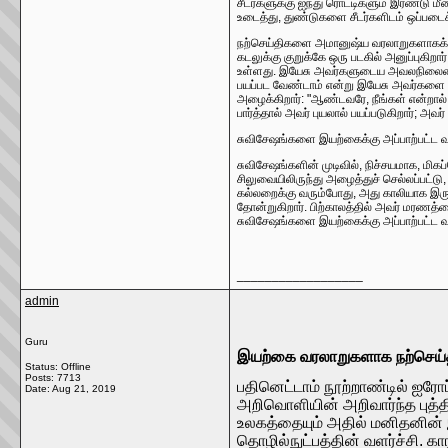
சீடர்களுக்கு ஐந்து ரொட்டிகளும் இரண்டு மீ
உடைத்து, துண்டுகளை சீடர்களிடம் ஒப்படை
நற்செய்திகளை அமானுஷ்ய வரலாறுகளாகக் கரு
கடலுக்கு குறுக்கே ஒரு படகில் அனுப்புகிறா
உள்ளது. இயேசு அவர்களுடைய அவலநிலையைக் 
பயப்பட வேண்டாம் என்று இயேசு அவர்களை அழ
அழைக்கிறார்: "ஆண்டவரே, நீங்கள் என்றால், 
பார்த்தால் அவர் புயலால் பயப்படுகிறார்; அ
சுவிசேஷங்களை இயற்கைக்கு அப்பாற்பட்ட வரல
சுவிசேஷங்களின் முடிவில், நிச்சயமாக, மிகப
சிலுவையிலிருந்து அழைத்துச் செல்லப்பட்டு
கல்லறைக்கு வரும்போது, ​​அது காலியாக இருப
தோன்றுகிறார். பிற்காலத்தில் அவர் மரணத்
சுவிசேஷங்களை இயற்கைக்கு அப்பாற்பட்ட வர
__________________
admin
Guru
இயற்கை வரலாறுகளாக நற்செய்
Status: Offline
Posts: 7713
பதினெட்டாம் நூற்றாண்டில் ஐரோ
Date:
Aug 21, 2019
அறிவொளியின் அறிவார்ந்த புத்தி
உலகத்தையும் அதில் மனிதனின் இ
தொழில்நுட்பத்தின் வளர்ச்சி. க