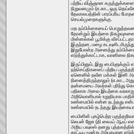
பற்றிய விஞ்ஞான கருத்துக்களை
நிறுவனமும் (எ.கா., ஒரு தெய
தேவாலயத்தின் பாரம்பரிய போதனைக
செயல்முறைகளுக்கு.
மத நம்பிக்கையைப் பொறுத்தவர
தோன்றும் இயற்கை நிகழ்வுகளை 
மின்னல்கள் பூமிக்கு வீசப்பட்ட
இருந்தன, மழை கடவுளிடமிருந்து
இதுபோன்ற அனைத்து நம்பிக்கைக
எடுத்துக்காட்டாக, வானிலை நிகழ
இருப்பினும், இது பைபிளுக்கும
நற்செய்திகளைப் பற்றிய பகுத்த
ஏனெனில் நவீன மக்கள் இனி அ
நினைத்திருந்தாலும் (எ.கா., அ
தன்மையை அவர்கள் புரிந்து க
பதிலாக அவை இயற்கை வரலாறுகளை
அறிவொளியால் உறுதியாக பாதிக்
உண்மையில் என்ன நடந்தது என்பதை
உண்மையில் நடந்தது இயற்கையானத
பைபிளின் புகழ்பெற்ற பகுத்தறி
லெபன் ஜேசு (தி லைஃப் ஆஃப் எஸ
அறிய பவுலஸ் தனது புத்தகத்தில்
காட்டிய மூன்று அற்புதமான எடுத்