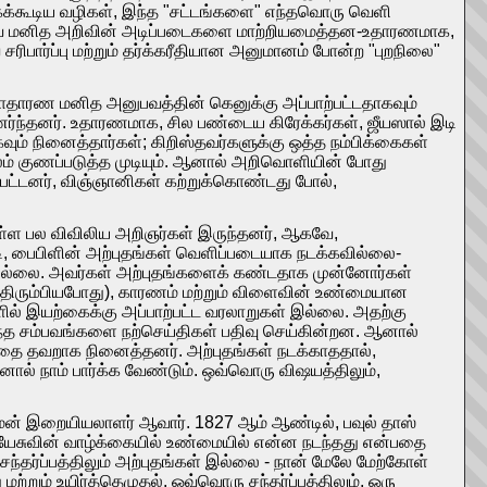
கக்கூடிய வழிகள், இந்த "சட்டங்களை" எந்தவொரு வெளி
 அவை மனித அறிவின் அடிப்படைகளை மாற்றியமைத்தன-உதாரணமாக,
ிபார்ப்பு மற்றும் தர்க்கரீதியான அனுமானம் போன்ற "புறநிலை"
தாரண மனித அனுபவத்தின் கெனுக்கு அப்பாற்பட்டதாகவும்
்ந்தனர். உதாரணமாக, சில பண்டைய கிரேக்கர்கள், ஜீயஸால் இடி
கவும் நினைத்தார்கள்; கிறிஸ்தவர்களுக்கு ஒத்த நம்பிக்கைகள்
லம் குணப்படுத்த முடியும். ஆனால் அறிவொளியின் போது
ட்டனர், விஞ்ஞானிகள் கற்றுக்கொண்டது போல்,
டுள்ள பல விவிலிய அறிஞர்கள் இருந்தனர், ஆகவே,
படி, பைபிளின் அற்புதங்கள் வெளிப்படையாக நடக்கவில்லை-
ல்லை. அவர்கள் அற்புதங்களைக் கண்டதாக முன்னோர்கள்
த் திரும்பியபோது), காரணம் மற்றும் விளைவின் உண்மையான
் இயற்கைக்கு அப்பாற்பட்ட வரலாறுகள் இல்லை. அதற்கு
்த சம்பவங்களை நற்செய்திகள் பதிவு செய்கின்றன. ஆனால்
தை தவறாக நினைத்தனர். அற்புதங்கள் நடக்காததால்,
னால் நாம் பார்க்க வேண்டும். ஒவ்வொரு விஷயத்திலும்,
்மன் இறையியலாளர் ஆவார். 1827 ஆம் ஆண்டில், பவுல் தாஸ்
 இயேசுவின் வாழ்க்கையில் உண்மையில் என்ன நடந்தது என்பதை
சந்தர்ப்பத்திலும் அற்புதங்கள் இல்லை - நான் மேலே மேற்கோள்
மற்றும் உயிர்த்தெழுதல். ஒவ்வொரு சந்தர்ப்பத்திலும், ஒரு