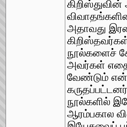
கிறிஸ்துவின
விவாதங்களின்
அதாவது இரண்
கிறிஸ்தவர்கள
நூல்களைச் சே
அவர்கள் எதை 
வேண்டும் என்
கருதப்பட்டனர
நூல்களில் இய
ஆரம்பகால வி
இயேசுவைப் ப