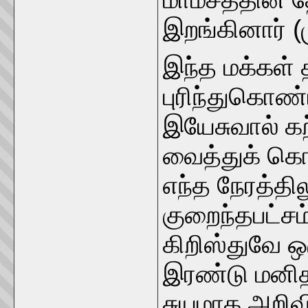
இறங்கினார் (ம
இந்த மக்கள்
புரிந்துகொண்
இயேசுவால் கற
வைத்துக் கொ
எந்த நேரத்த
குறைந்தபட்சம
கிறிஸ்துவே ஒ
இரண்டு மனிதர
சுயமாக அறிவி