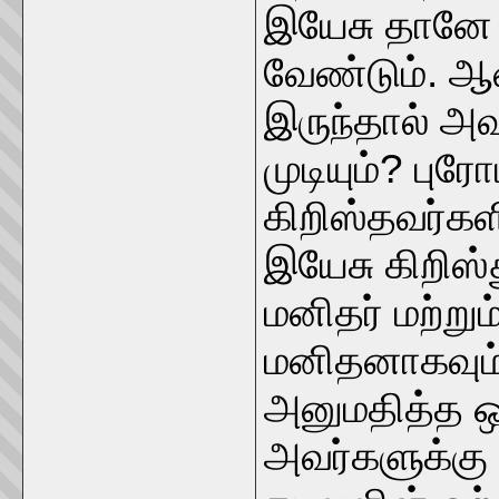
இயேசு தானே 
வேண்டும். ஆ
இருந்தால் அவ
முடியும்? பு
கிறிஸ்தவர்கள
இயேசு கிறிஸ்
மனிதர் மற்று
மனிதனாகவும்
அனுமதித்த ஒ
அவர்களுக்கு