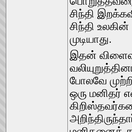
பொறுத்தவரை,
சிந்தி இறக்க
சிந்தி உலகின
முடியாது.
இதன் விளைவா
வலியுறுத்தினா
போலவே முற்றி
ஒரு மனிதர் எ
கிறிஸ்தவர்கள
அறிந்திருந்த
மனிதனைத் த