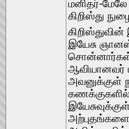
மனிதர்-மேலே இ
கிறிஸ்து நுழை
கிறிஸ்துவின்
இயேசு ஞானஸ்
சொன்னார்கள
ஆவியானவர் ப
அவனுக்குள் 
கணக்குகளில் 
இயேசுவுக்குள
அற்புதங்களை