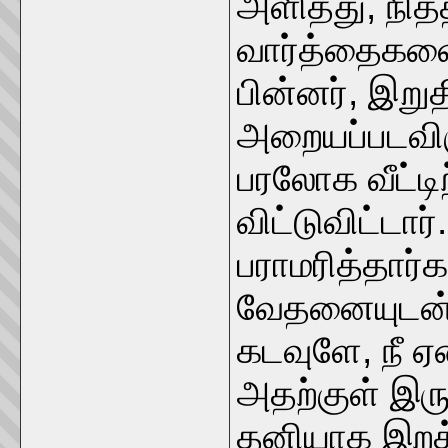
அளித்து, நித
வார்த்தைகளை
பின்னர், இறு
அறையப்படவிரு
பரலோக வீட்டிற
விட்டுவிட்டா
பராமரித்தார்
வேதனையுடன் க
கடவுளே, நீ ஏ
அதற்குள் இரு
தனியாக இறக்க