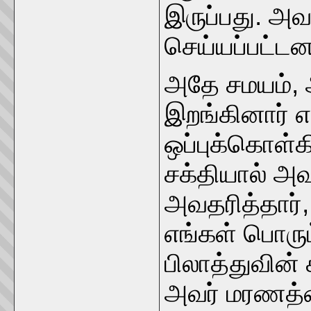
இருப்பது. அ
செய்யப்பட்டன 
அதே சமயம், 
இறங்கினார் எ
ஒப்புக்கொள்க
சக்தியால் அவ
அவதரித்தார்
எங்கள் பொரு
பிலாத்துவின் 
அவர் மரணத்த