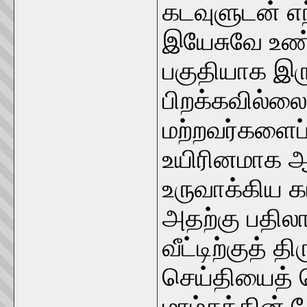
கடவுளுடன் எந
இயேசுவே உண்
பகுதியாக இரு
பிறக்கவில்ல
மற்றவர்களைப
உயிரினமாக ஆ
உருவாக்கிய 
அதற்கு பதில
வீட்டிற்குத் தி
செய்தியைத்
மாம்சத்தின் 