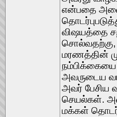
என்பதை அவ
தொடர்புபடுத்
விஷயத்தை சற
சொல்வதற்கு, 
மரணத்தின் மு
நம்பிக்கையை
அவருடைய வா
அவர் பேசிய வ
செயல்கள். அ
மக்கள் தொடர்ந