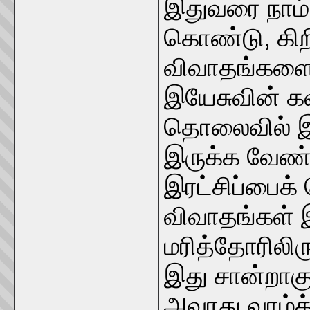
இதுவரை நாம் 
கொண்டு, கிறி
விவாதங்களை
இயேசுவின் க
தொலைவில் இ
இருக்க வேண்ட
இரட்சிப்பைக்
விவாதங்கள் இ
மரித்தோரிலிரு
இது சான்றாக
அவரது வாழ்க்