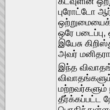
கடவுளின் ஒற்
புரோட்டோ ஆர்
ஒற்றுமையைக்
ஒரே படைப்பு
இயேசு கிறிஸ்
அவர் மனிதராக
இந்த விவாதங
விவாதங்களும
மற்றவர்களும் 
தீர்க்கப்பட்ட
பொதிந்துள்ள