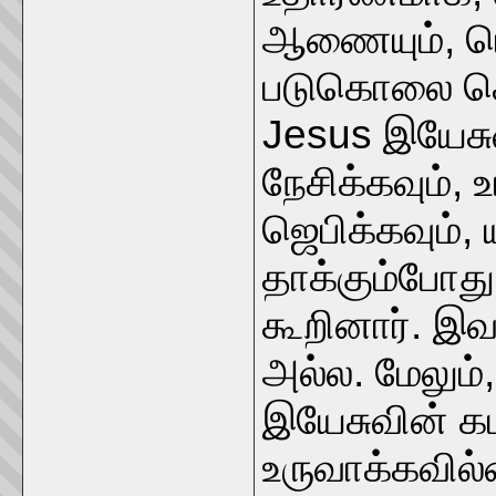
ஆணையும், ப
படுகொலை செய
Jesus இயேசு
நேசிக்கவும்,
ஜெபிக்கவும்,
தாக்கும்போது 
கூறினார். இ
அல்ல. மேலும்,
இயேசுவின் க
உருவாக்கவில்