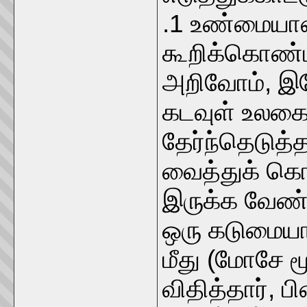
.1 உண்மையான
கூறிக்கொண்ட 
அறிவோம், இயே
கடவுள் உலகை
தேர்ந்தெடுத்
வைத்துக் க
இருக்க வேண்
ஒரு கடுமையா
மீது (மோசே 
விதித்தார், 