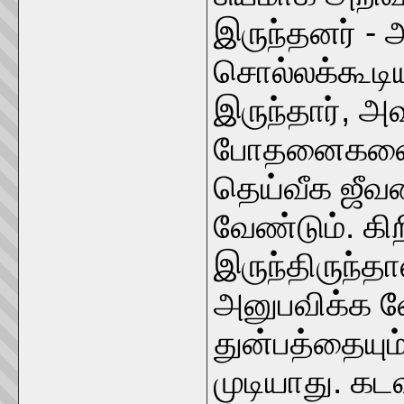
இருந்தனர் - 
சொல்லக்கூடிய
இருந்தார், அ
போதனைகளைக்
தெய்வீக ஜீவன
வேண்டும். கி
இருந்திருந்த
அனுபவிக்க 
துன்பத்தையும
முடியாது. கட