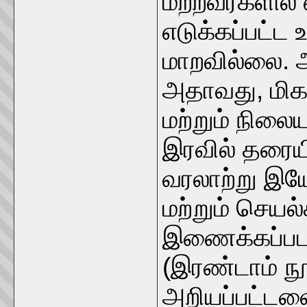
மற்றவர்களில்
எடுக்கப்பட்ட
மாறவில்லை. 
அதாவது, மிக
மற்றும் நில
இரவில் தரைய
வரலாற்று இ
மற்றும் செயல
இணைக்கப்படவ
(இரண்டாம் நூற
அறியப்பட்டவ