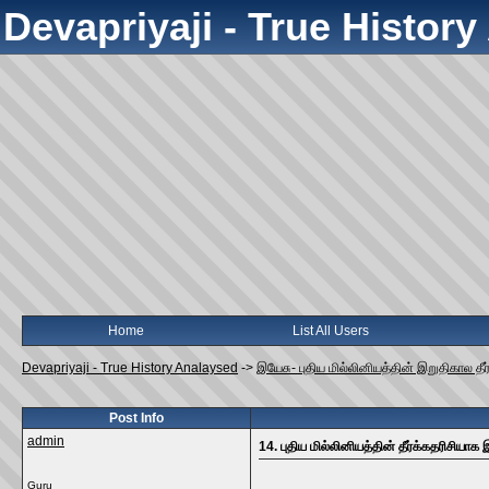
Devapriyaji - True Histor
Home
List All Users
Devapriyaji - True History Analaysed
->
இயேசு- புதிய மில்லினியத்தின் இறுதிகால தீர்க
Post Info
admin
14. புதிய மில்லினியத்தின் தீர்க்கதரிசியாக 
Guru