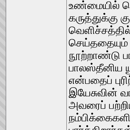
உண்மையில் தெ
கருத்துக்கு க
வெளிச்சத்தி
செய்ததையும் 
நூற்றாண்டு ப
பாலஸ்தீனிய ய
என்பதைப் புர
இயேசுவின் வ
அவரைப் பற்ற
நம்பிக்கைகளி