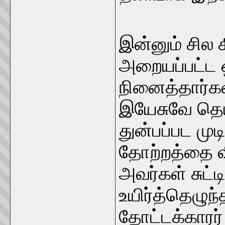
இன்னும் சில 
அறையப்பட்ட 
நினைத்தார்க
இயேசுவே தெய
துன்பப்பட மு
தோற்றத்தை விர
அவர்கள் சுட்
உயிர்த்தெழுந
தோட்டக்காரர