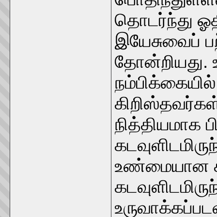
தொடர்ந்து ஓ
இயேசுவைப் பற
தோன்றியது. 
நம்பிக்கையில
கிறிஸ்தவர்கள
நித்தியமாக ப
கடவுளிடமிருந்
உண்மையான 
கடவுளிடமிருந
உருவாக்கப்பட