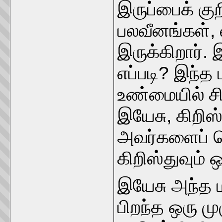
இருப்பைக் குற
பலவீனங்கள், வ
இருக்கிறார்.
எப்படி? இந்
உண்மையில் ச
இயேசு, கிறிஸ
அவர்களைப் ப
கிறிஸ்துவும் 
இயேசு அந்த 
பிறந்த ஒரு ம