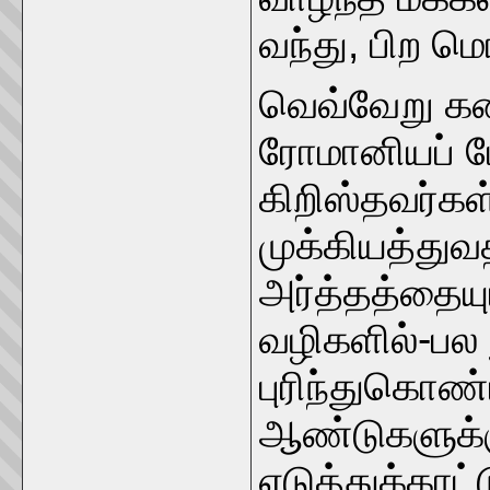
வந்து, பிற ம
வெவ்வேறு கண
ரோமானியப் பே
கிறிஸ்தவர்கள
முக்கியத்து
அர்த்தத்தையு
வழிகளில்-பல
புரிந்துகொண்
ஆண்டுகளுக்க
எடுத்துக்காட