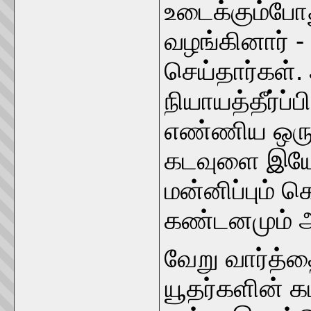
உடைக்கும்போத
வழங்கினார் 
செய்தார்கள்.
நியாயத்தீர்ப்
எண்ணிய ஒரு 
கடவுளை இயேசு
மன்னிப்பும் 
கண்டனமும் அ
வேறு வார்த்
யூதர்களின் க