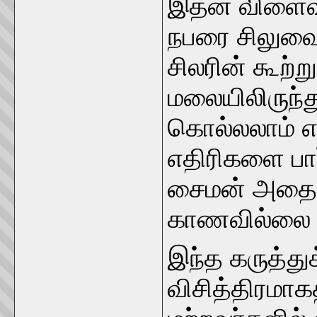
இதன் விளைவ
நபரை சிலுவை
சிலரின் கூற்ற
மலையிலிருந்த
கொல்லலாம் எ
எதிரிகளை பார
சைமன் அதை ம
காணவில்லை 
இந்த கருத்து
விசித்திரமா