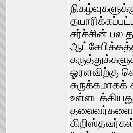
நிகழ்வுகளுக்க
தயாரிக்கப்பட
சர்ச்சின் பல
ஆட்சேபிக்கத்
கருத்துக்களு
ஓரளவிற்கு வெ
சுருக்கமாகக் 
உள்ளடக்கியத
தலைவர்களை "
கிறிஸ்தவர்க