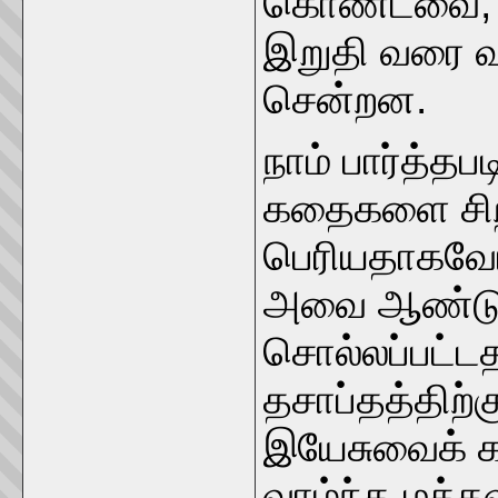
கொண்டவை, மற
இறுதி வரை வா
சென்றன.
நாம் பார்த்தப
கதைகளை சி
பெரியதாகவோ 
அவை ஆண்டுதோ
சொல்லப்பட்டத
தசாப்தத்திற்க
இயேசுவைக் க
வாழ்ந்த மக்க