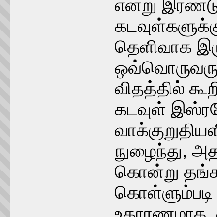
என்று இரண்டு
கடவுள்களுக்
தெளிவாக இரு
ஒவ்வொருவரும
விதத்தில் கூ
கடவுள் இஸ்ரவே
வாக்குறுதியளி
நுழைந்து, அ
கொன்று தங்க
கொள்ளும்படி
உதாரணமாக, 