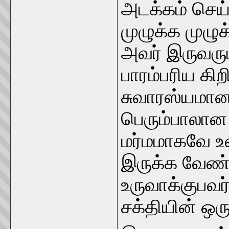
அடக்கம் செய்
முழுக்க முழு
அவர் இருவரும்
பாரம்பரிய கி
சுவாரஸ்யமா
பெரும்பாலான
மர்மமாகவே உ
இருக்க வேண்
உருவாக்குபவர
சக்தியின் ஒர