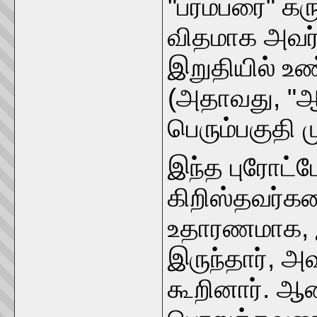
"பரம்பரை" கரு
விதமாக அவர்க
இறுதியில் உ
(அதாவது, "ஆ
பெரும்பகுதி ம
இந்த புரோட்
கிறிஸ்தவர்களை
உதாரணமாக, இ
இருந்தார், அவ
கூறினார். ஆ