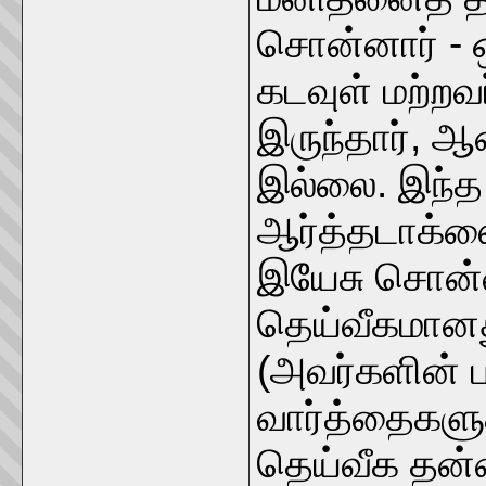
சொன்னார் - ஒ
கடவுள் மற்ற
இருந்தார், ஆ
இல்லை. இந்த
ஆர்த்தடாக்ஸ
இயேசு சொன்ன
தெய்வீகமானது
(அவர்களின் ப
வார்த்தைகளுக
தெய்வீக தன்