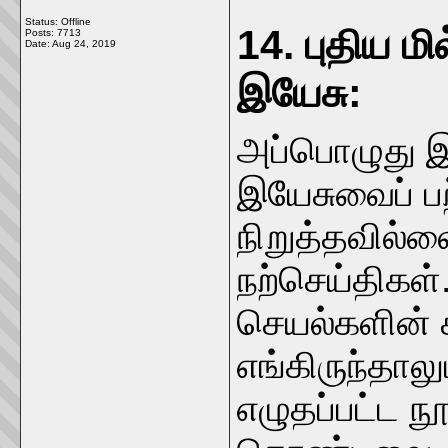
Status: Offline
14. புதிய மி
Posts: 7713
Date:
Aug 24, 2019
இயேசு:
அப்பொழுது இ
இயேசுவைப் 
நிறுத்தவில்ல
நற்செய்திகள்
செயல்களின் 
எங்கிருந்தாலு
எழுதப்பட்ட 