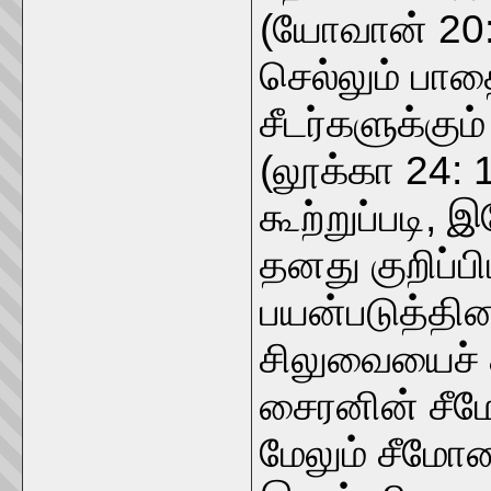
(யோவான் 20:
செல்லும் பாத
சீடர்களுக்கு
(லூக்கா 24: 
கூற்றுப்படி, 
தனது குறிப்ப
பயன்படுத்தி
சிலுவையைச் சு
சைரனின் சீம
மேலும் சீமோ