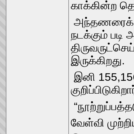
காக்கின்ற த
அந்தணரைக் க
நடக்கும் படி
திருவருட்ச
இருக்கிறது.
இனி 155,156
குறிப்பிடுகிறார
“நூற்றுப்பத்த
வேள்வி முற்ற