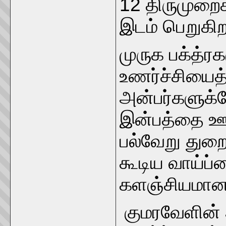
12 திருமுறை
இடம் பெறுகிற
முருக பக்த்ர
உணர்ச்சியைத்
அன்பர்களுக்க
இன்பத்தை ஊட
பல்வேறு துற
கூடிய வாய்ப்
களஞ்சியமான
குமரவேளின் 