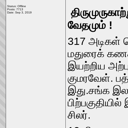
Status: Offline
திருமுருகாற
Posts: 7713
Date:
Sep 3, 2019
வேதமும
317 அடிகள் 
மதுரைக் கணக்
இயற்றிய அற்ப
குமரவேள். பத்
இது.சங்க இல
பிற்பகுதியில்
சிலர்.