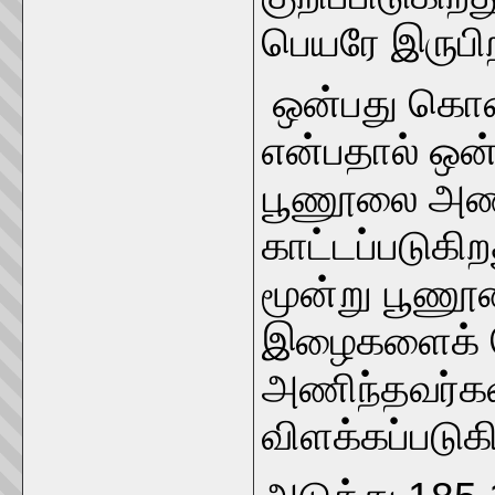
பெயரே இருபிற
ஒன்பது கொண்
என்பதால் ஒ
பூணூலை அணி
காட்டப்படுகி
மூன்று பூணூ
இழைகளைக்
அணிந்தவர்கள
விளக்கப்படுக