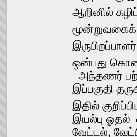
ஆறினில் கழி
மூன்றுவகைக் 
இருபிறப்பாளர
ஒன்பது கொ
அந்தணர் பற்
இப்பகுதி தரு
இதில் குறிப்ப
இயல்பு ஓதல் 
வேட்டல், வேட்