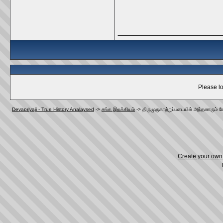
_____________
Please lo
Devapriyaji - True History Analaysed
->
சங்க இலக்கியம்
->
திருமுருகாற்றுப்படையில் அந்தணரும் 
Create your ow