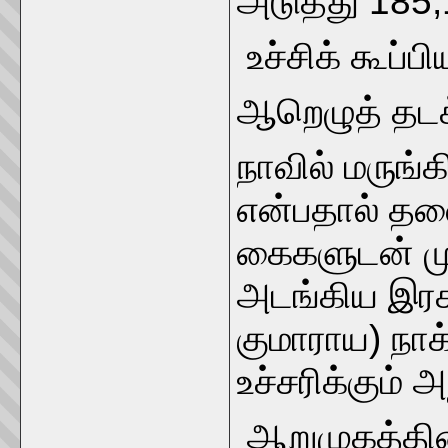
அடுத்து 185
உச்சிக் கூப்ப
ஆறெழுத் தடக
நாவில் மர
என்பதால் தல
கைகளுடன் மு
அடங்கிய இரக
குமாராய) நாக
உச்சரிக்கும்
ஆறுமுகத்தின