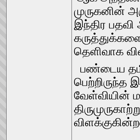
முருகனின் அர
இந்திர பதவி
கருத்துக்களை
தெளிவாக விள
பண்டைய தமிழ
பெற்றிருந்த 
வேள்வியின் 
திருமுருகாற்
விளக்குகின்