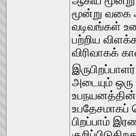
ஆகிய மூன்று
மூன்று வகை 
வடிவங்கள் உண்
பற்றிய விளக்
விரிவாகக் க
இருபிறப்பாளர
அடையும் ஒரு ப
உபநயனத்தின்
உபதேசமாகப் 
பிறப்பாம் இர
குறிப்பிடுக