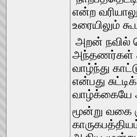
என்ற வரியால
உரையிலும் கூ
அறன் நவில்
அந்தணர்கள் 
வாழ்ந்து காட
என்பது சுட்டி
வாழ்க்கையே
மூன்று வகை க
காருகபத்திய