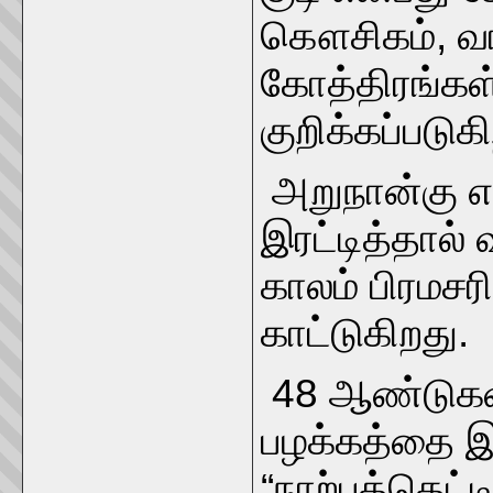
கௌசிகம், வா
கோத்திரங்கள
குறிக்கப்படுக
அறுநான்கு எ
இரட்டித்தால
காலம் பிரமச
காட்டுகிறது.
48 ஆண்டுகள் 
பழக்கத்தை 
“நாற்பத்தெட்