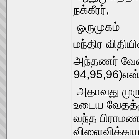
நக்கீரர்,
ஒருமுகம்
மந்திர விதிய
அந்தணர் வேள்
94,95,96)என்ற
அதாவது முரு
உடைய வேதத்த
வந்த பிராமணர
விளைவிக்காமல