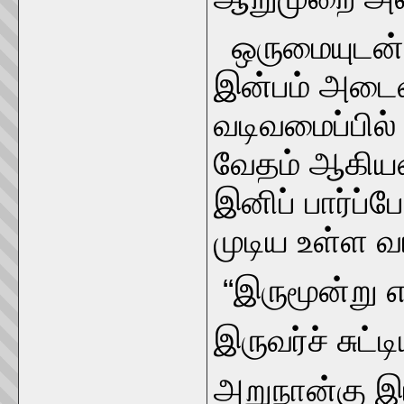
ஒருமையுடன் 
இன்பம் அடைவ
வடிவமைப்பில்
வேதம் ஆகியவ
இனிப் பார்ப்ப
முடிய உள்ள வ
“இருமூன்று 
இருவர்ச் சுட்
அறுநான்கு இ