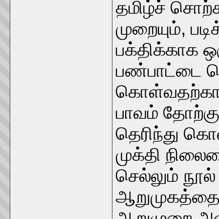
தமிழ்ச் சொற
முறையும், படி
பக்திக்காக ஒர
பண்பாட்டை த
கொள்வதற்காக
பாவம் தோற்கு
தெரிந்து கொள
முக்தி நிலை
செல்லும் நூல
ஆறுமுகத்தைப
ஆறுமுறை அவ்