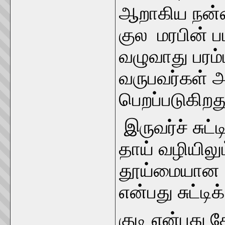
ஆறாகிய நன்ம
குல மரபின் 
வழுவாது பரம்
வருபவர்கள் 
பெறப்படுகிறத
இருவர்ச் சுட
தாய் வழியிலு
தூய்மையான க
என்பது சுட்டிக
குடி என்பது 