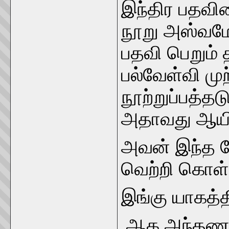
இந்திர பதவி
நூறு அஸ்வமே
பதவி பெறும்
பல்வேள்வி முற
நூற்றுப்பத்
அதாவது ஆயி
அவன் இந்த 
வெற்றி கொள்
இங்கு யாகத்தி
ஆக அந்தணர் 