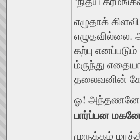
‘நித்ய கர்மங்
எழுதாக் கிளவி
எழுதவில்லை. ஆ
கற்பு எனப்படும்
ம்ருந்து எதை
தலைவனின் கே
ஓ! அந்தணனே
பார்ப்பன மகனே
முருக்கம் மரத்