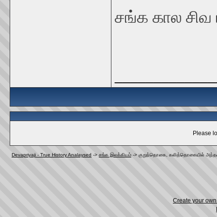
சங்க கால சிவ பக
_____________
Please lo
Devapriyaji - True History Analaysed
->
சங்க இலக்கியம்
->
குறுந்தொகை, கலித்தொகையில் அந்த
Create your ow