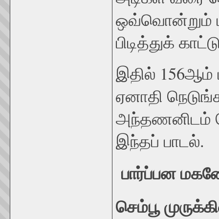
ஒவ்வொன்றும் 
பிடித்துக் காட்
இதில் 156ஆம் 
ஏனாதி நெடுங
அந்தணனிடம் 
இந்தப் பாடல்.
பார்ப்ப
செம்பூ முருக்கி