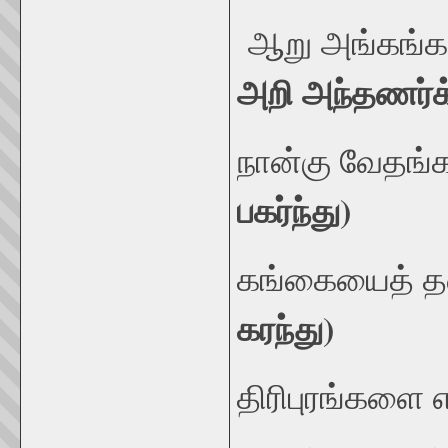
ஆறு அங்கங்க
அறி அந்தணர்க்
நான்கு வேதங்க
பகர்ந்து)
கங்கையைத் தல
கரந்து)
திரிபுரங்களை எ