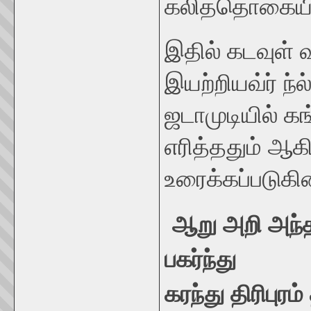
கலித்தொகையில
இதில் கடவுள் வ
இயற்றியவ்ர் ந்
ஜடாமுடியில் கங
எரித்ததும் ஆக
உரைக்கப்படுகி
ஆறு அறி அந்
பகர்ந்து
கரந்து திரிபுரம