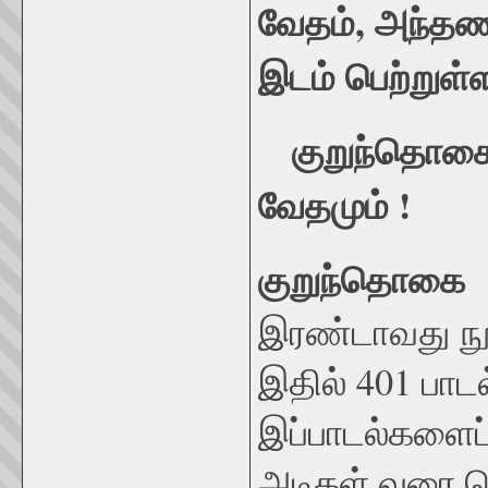
வேதம், அந்தணர
இடம் பெற்றுள
குறுந்தொகை
வேதமும் !
ச
குறுந்தொக
இரண்டாவது ந
இதில் 401 பாடல
இப்பாடல்களைப் 
அடிகள் வரை க