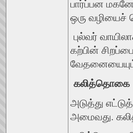
பார்ப்பன மகன
ஒரு வழியைச் 
புல்வர் வாயில
கற்பின் சிறப்ப
வேதனையையும்
கலித்தொகை
அடுத்து எட்ட
அமைவது. கல