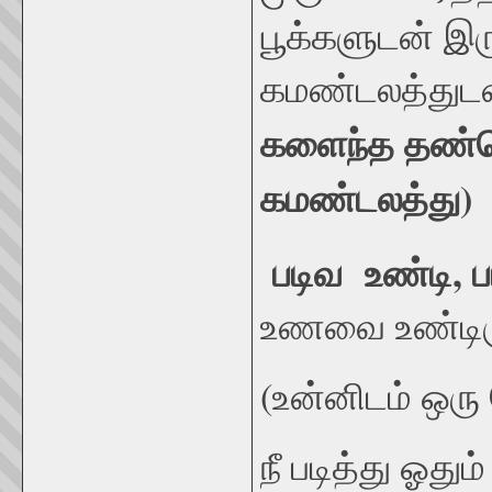
பூக்களுடன் இர
கமண்டலத்துட
களைந்த தண்டொட
கமண்டலத்து)
படிவ உண்டி, 
உணவை உண்டிரு
(உன்னிடம் ஒரு 
நீ படித்து ஓது