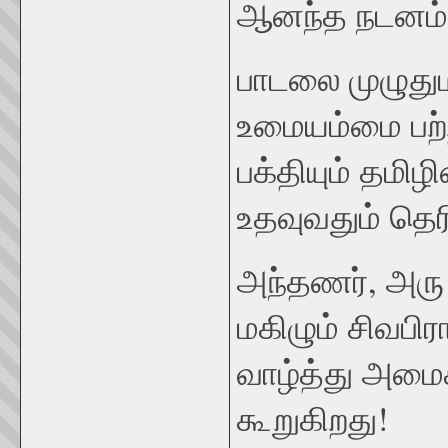
ஆனந்த நடனம் 
பாடலை முழுதுமா
உமையம்மை பற்றி
பக்தியும் தமி
உதவுவதும் தெரி
அந்தணர், அரு 
மகிழும் சிவபிர
வாழ்த்து அமைக
கூறுகிறது!