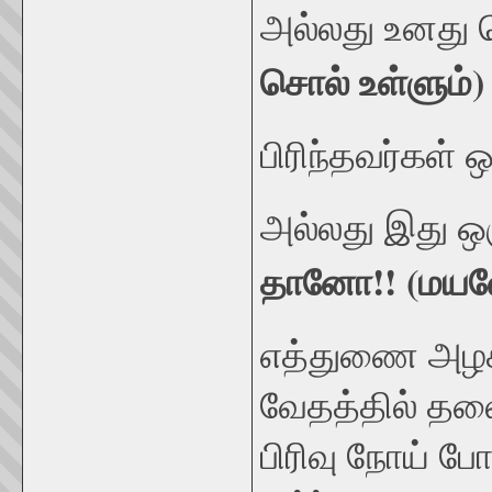
அல்லது உனது
சொல் உள்ளும்)
பிரிந்தவர்கள்
அல்லது இது ஒ
தானோ!! (மயல
எத்துணை அழகி
வேதத்தில் தலைவ
பிரிவு நோய் ப