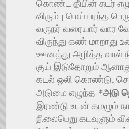
கொண்ட தீயின் சுடர் எ
விரும்பு மெய் பரந்த பெர
வருநர் வரையார் வார வ
விருந்து கண் மாறாது 
ஊனத்து அழித்த வால் 
குய் இடுதோறும் ஆனாது 
கடல் ஒலி கொண்டு, செ
*
அடு ந
அடுமை எழுந்த
இரண்டு உடன் கமழும் ந
நிலைபெறு கடவுளும் வ