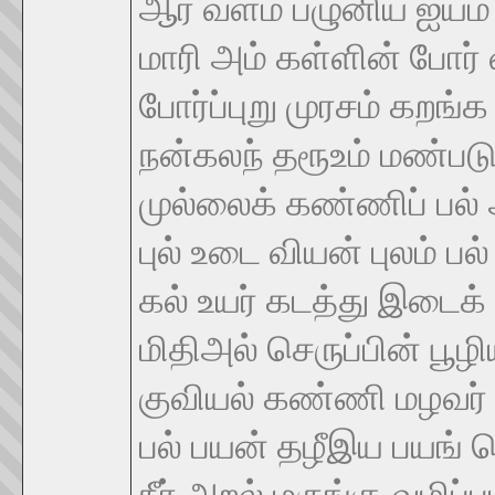
ஆர் வளம் பழுனிய ஐயம் தீ
மாரி அம் கள்ளின் போர்
போர்ப்புறு முரசம் கறங்க ஆ
நன்கலந் தரூஉம் மண்படு
முல்லைக் கண்ணிப் பல
புல் உடை வியன் புலம் பல்
கல் உயர் கடத்து இடைக்
மிதிஅல் செருப்பின் பூ
குவியல் கண்ணி மழவர்
பல் பயன் தழீஇய பயங் 
நீர் அறல் மருங்கு வழிப்பட