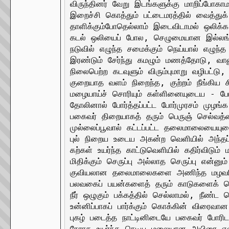
விருந்தினர் வேறு இடங்களுக்கு மாறிப்போகா
இறைச்சி கொத்தும் பட்டைமரத்தில் வைத்த
தாளிக்கும்போதெல்லாம் இடைவிடாமல் ஒலிக்க
கடல் ஒலியைப் போல, செழுமையான இல்லங்க
நடுவில் எழுந்த சமைக்கும் நெய்யால் எழுந்த ஆ
இரண்டும் சேர்ந்து கமழும் மணத்தோடு, வானு
நிலைபெற்ற கடவுளும் விரும்புமாறு வழிபட்டு,

குறையாத வளம் நிறைந்த, குற்றம் நீங்கிய ச
மழையாய்ச் சொரியும் கள்ளினையுடைய - போர
தோலினால் போர்த்தப்பட்ட போர்முரசம் முழங்க
பகைவர் திறையாகத் தரும் பெருஞ் செல்வத்
முல்லைப்பூவால் கட்டப்பட்ட தலைமாலையையு
புல் நிறைய உடைய அகன்ற வெளியில் அந்தப்
கற்கள் உயர்ந்த காட்டுவெளியில் கதிர்விடும
மிதிக்கும் செருப்பு அல்லாத செருப்பு என்
குவியலான தலைமாலைகளை அணிந்த மழவரி
பலவகைப் பயன்களைத் தரும் காடுகளைக் க
நீர் ஒழுகும் பக்கத்தில் செல்லாமல், நீண்ட 
உன்னிப்பாகப் பார்க்கும் கொக்கின் விரைவா
புகழ் படைத்த நாட்டினிடையே பகைவர் போரிடாதவ
நேராக உயர்ந்த நெடிய மலையான அயிரை என