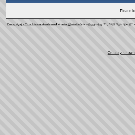
Please lo
Devapriyaji - True History Analaysed
->
சங்க இலக்கியம்
->
பதிற்றுப்பத்து 21, *அடு நெய் ஆவுதி*
Create your ow