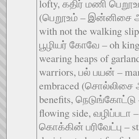
lofty, கதிர் மணி பெறூஉம
(பெறூஉம் – இன்னிசை அ
with not the walking sl
பூழியர் கோவே – oh king
wearing heaps of garlan
warriors, பல் பயன் – ma
embraced (சொல்லிசை 
benefits, நெடுங்கோட்டு –
flowing side, வழிப்படா – 
கொக்கின் பரிவேட்பு – sto