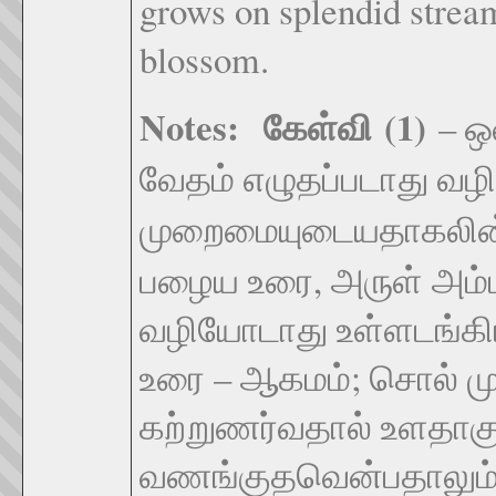
grows on splendid strea
blossom.
Notes:
கேள்வி
(1)
– ஒ
வேதம் எழுதப்படாது வழி
முறைமையுடையதாகலின்,
பழைய உரை, அருள் அம்
வழியோடாது உள்ளடங்கி
உரை – ஆகமம்; சொல் முத
கற்றுணர்வதால் உளதா
வணங்குதவென்பதாலும்