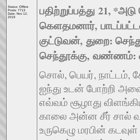
பதிற்றுப்பத்து
21, *
அடு 
Status: Offline
Posts: 7713
Date:
Nov 12,
2019
கெளதமனார்
,
பாடப்பட்
குட்டுவன்
,
துறை: செந்து
செந்தூக்கு
,
வண்ணம்: 
சொல், பெயர், நாட்டம், 
ஐந்து உடன் போற்றி 
எவ்வம் சூழாது விளங்
காலை அன்ன சீர் சால் 
உருகெழு மரபின் கடவுள்