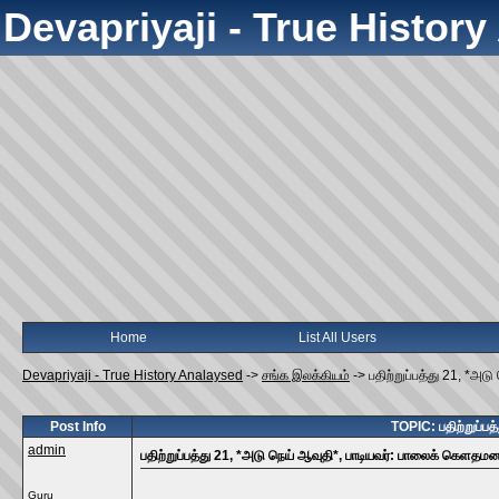
Devapriyaji - True Histor
Home
List All Users
Devapriyaji - True History Analaysed
->
சங்க இலக்கியம்
->
பதிற்றுப்பத்து 21, *அட
Post Info
TOPIC: பதிற்றுப்பத
admin
பதிற்றுப்பத்து 21, *அடு நெய் ஆவுதி*, பாடியவர்: பாலைக் கெளதமன
Guru