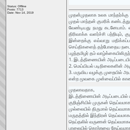
Status: Offline
Posts: 7713
Date:
Nov 14, 2019
முதன்முதலாக உலக மாந்தர்க்கு 
முதல் மாந்தன் குமரிக் கண்டத்
வேண்டியது நமது கடனேயாம். எ
திரிவாக்க வளர்ச்சி பற்றியும்,
இன்றைக்கு எவ்வாறு மதிக்கப்
செய்திகளைத் தற்போதைய நடைமுறை
பழந்தமிழர் தம் வாழ்க்கையிலிருந
1. இடத்திணையின் அடிப்படையில
2. மெய்யியல் படிநிலைகளின் அட
3. மருவிய வழக்கு முறையில் அ
என்ற மூவகை முன்வைப்பில் கா
முதலாவதாக,
இடத்திணையின் அடிப்படையில் பா
குறிஞ்சியில் முருகன் தெய்வமாகவ
முல்லையில் திருமால் தெய்வமாக
மருதத்தில் இந்திரன் தெய்வமாகவ
நெய்தலில் வருணன் தெய்வமாகவ
பாலையில் கொற்றவை தேய்வமாக