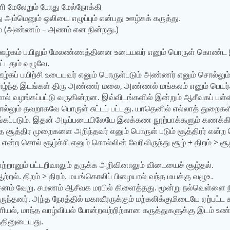
்வளி மேலேறும் போது மேல்நோக்கி
ம்மெனும் ஒலியை எழுப்பும் என்பது ஊழ்கக் கருத்து.
 (அண்ணம் – அணம் என நின்றது.)
்கம் பயிலும் மேலண்ணத்தினை உடையவர் எனும் பொருள் கொண்ட இச
ட்டதும் வழுவே.
்கப் பயிற்சி உடையவர் எனும் பொருள்படும் அண்ணர் எனும் சொல்லும
வாழ்ந்த இடங்கள் திரு அண்ணர் மலை, அண்ணல் மங்கலம் எனும் பெயர
் வழங்கப்பட்டு வருகின்றன. இவ்விடங்களில் இன்றும் ஆசீவகப் பள்
ல்லும் தவறாகவே பொருள் சுட்டப் பட்டது. யாதெனில் எல்லாத் துறைகள
்கப்படும். இதன் அடிப்படையிலேயே இலக்கண நூற்பாக்களும் கணக்கிய
 சூத்திர முறைகளை அறிந்தவர் எனும் பொருள் படும் சூத்திரர் என்ற ச
் என்ற சொல் சூழ்ச்சி எனும் சொல்லின் வேரிலிருந்து சூழ் + திறம் > சூழ
ாற்றானும் பட்டறிவாலும் தருக்க அறிவினாலும் விடையைச் சூழ்தல்.
்றல். திறம் > திரம். மயங்கொலிப் பிழையால் வந்த மயக்கு வழூஉ.
ம் வேறு. சமணம் ஆசீவக மரபில் கிளைத்தது. மூன்று நல்வெள்ளை ந
ருந்தனர். அந்த நேரத்தில் மகாவீரருக்கும் மற்கலிக்குமிடையே ஏற்பட்ட க
ியல், மாந்த வாழ்வியல் போன்றவற்றிற்கான கருத்துகளுக்கு இடம் உண்
்தினுடையது.