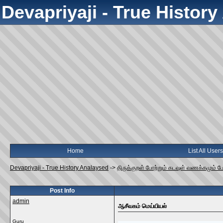
Devapriyaji - True Histor
Home
List All Users
Devapriyaji - True History Analaysed
->
திருக்குறள் போற்றும் கடவுள் வணக்கமும் ப
Post Info
admin
ஆசீவகம் மெய்யியல்
Guru