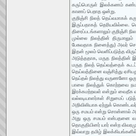
கருப்பொருள் இலக்கணம் கண்டன
காணப் பெறாத ஒன்று.
குறிஞ்சி நிலத் தெய்வமாகக் க
இருப்பதாகத் தெரியவில்லை. க
திரைப்படங்களாலும் குறிஞ்சி ந
முல்லை நிலத்தின் திருமாலும் 
பேசுவதாக நினைத்து) அவர் செய்
இதன் மூலம் வெளிப்படுத்த விரும
அடுத்ததாக, மருத நிலத்தின் 
மருத நிலத் தெய்வத்தைக் கூடப்
தெய்வத்தினை வஞ்சித்து ஏசிய
நெய்தல் நிலத்து வருணனோ ஒரு 
பாலை நிலத்துக் கொற்றவை நமத
இரக்கமற்றவள் என்றும் வைதீக 
வல்லடியாளர்கள் சிறுமைப் படுத
அறிவிலியாக ஏற்றுக் கொண்டவர்க
ஒரு சமயம் என்று சொன்னால் அ
அது ஒரு சமயம் என்பதனை வரைய
தொகுதியினர் யார் என்ற விவரமு
இவ்வாறு தமிழ் இலக்கியங்களில்