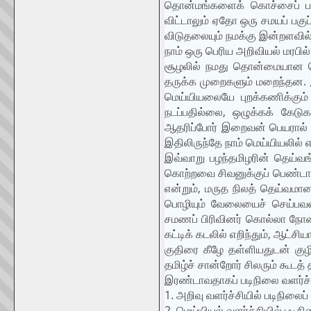
தொன்மங்களைக் கொச்சைப் படுத்
விட்டாலும் ஏதோ ஒரு சமயப் பகுப
விடுதலையும் நமக்கு இன்றளவில
நாம் ஒரு பெரிய அறிவியல் மரப
சூழலில் நமது தொன்மையான மெய
தருக்க முறைகளும் மறைந்தன. 
மெய்யியலையே புறக்கணிக்கும் 
நடப்பதில்லை, ஒழுக்கக் கேட
ஆதரிப்போர் இறைவன் பெயரால் 
இதிலிருந்தே நாம் மெய்யியலில்
இவ்வாறு பழந்தமிழரின் தெய்வங்
கொற்றவை சிவனுக்குப் பெண்டாகவ
என்றும், மருத நிலத் தெய்வம
பொழியும் வேலையைச் செய்பவன்
சமணப் பிரிவினர் கொல்லா நோன்
கட்டிக் கடலில் எறிந்தும், ஆட
குதிரை கீழே தள்ளியதுடன் குழ
தமிழ்ச் சான்றோர் சிலரும் கூட
இரண்டாவதாகப் படிநிலை வளர்ச்ச
1. அறிவு வளர்ச்சியில் படிநிலைப் ப
2. மெய்யியல் வளர்ச்சியில் படிந