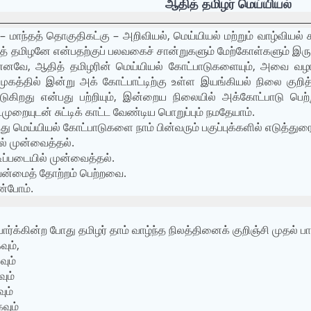
ஆதித் தமிழர் மெய்யியல்
– மாந்தத் தொகுதிகட்கு – அறிவியல், மெய்யியல் மற்றும் வாழ்விய
துத் தமிழனே என்பதற்குப் பலவகைச் சான்றுகளும் மேற்கோள்களும் இரு
னவே, ஆதித் தமிழரின் மெய்யியல் கோட்பாடுகளையும், அவை வழங்
 குமுகத்தில் இன்று அக் கோட்பாட்டிற்கு உள்ள இயங்கியல் நிலை குறித
படுகிறது என்பது பற்றியும், இன்றைய நிலையில் அக்கோட்பாடு பெற
யுடன் சுட்டிக் காட்ட வேண்டிய பொறுப்பும் நமதேயாம்.
்து மெய்யியல் கோட்பாடுகளை நாம் பின்வரும் பகுப்புக்களில் எடுத்துர
் முன்வைத்தல்.
ிப்படையில் முன்வைத்தல்.
யன்மைத் தோற்றம் பெற்றவை.
ண்போம்.
ர்க்கின்ற போது தமிழர் தாம் வாழ்ந்த நிலத்தினைக் குறிஞ்சி முதல்
ும்,
வும்
ும்
ும்
வும்