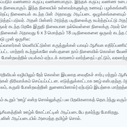
படும் வண்ணம் கருப்பு வண்ணமாகும். இந்தக் கருப்பு வண்ண உடையணிந
 நிலையாகும். இந்த நிலையில் உள்ளவர்களுக்கு உணவுப் பழக்கங்களிலு
பிறப்பு நிலையைக் கடந்த பின் அதாவது அடிப்படை ஒழுக்கங்களையும் 
ப் படுவர். அதன் பின்னர் அடுத்த படிநிலைக்கு உயர்த்தப்பட்டு அ
வர் கடந்த பிறகே இறுதி நிலையான நல்வெள்ளை நிலைக்கு அவர் சென
ிநிலைகள் அதாவது 6 x 3 மொத்தம் 18 படிநிலைகளை ஒருவர் கடந்த பி
ு முன் ஒருசில:
வாளர்கள் வெளியிட்டுள்ள கருத்துக்கள் யாவும் ஆசீவக எதிர்ப்பணியின
ப்பட்ட மாற்றார் கூற்றுக்களே என்பதனை நாம் நினைவில் கொள்ள வேண்
ோன்றவற்றில் மயக்கம் ஏற்படக் காரணம் வார்த்தைப் புரட்டும், வரலாற்றுப
றிவியல் வழியிலும் நேர் கொள்ள இயலாத வைதீகச் சார்பு மற்றும் ஆச
கள் திரிவாக்கம் செய்யப்பட்டன. எடுத்துக்காட்டாக ஊழ் என்பதற்கு 
காலம், கருவி போன்றவற்றின் துணையினால்) ஏற்படும் இயற்கை மாற்றத்தை
றும் ‘ஊழ்’ என்ற சொல்லுக்குப் பல பிறவிகளாகத் தொடர்ந்து வரும் ப
சீவகத்தின் ஊழ்க் கோட்பாட்டின் அடிப்படையே தகர்ந்து போகிறது.
ின் அடிப்படையில் அமைந்த தமிழ்ச் சொல்.