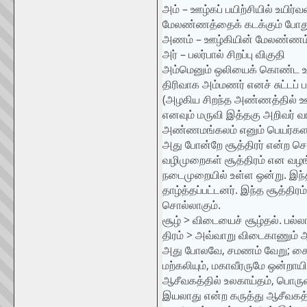
அம் – ஊழ்கப் பயிற்சியில் உயிர
மேலண்ணத்தைக் கடக்கும் போது அ
அணம் – ஊழ்கியின் மேலண்ணம்
அர் – பலர்பால் சிறப்பு விகுதி
அம்மெனும் ஒலியைக் கொண்ட ஊழ
திரிவாக அம்மணர் எனச் சுட்டப் ப
(அழகிய சிறந்த அண்ணத்தில் ஊழ
எனவும் மருவி இத்தகு அறிவர் 
அண்ணமங்கலம் எனும் பெயர்களால
அது போன்றே சூத்திரர் என்ற சொ
வழிமுறைகள் சூத்திரம் என வழங
நடைமுறையில் உள்ள ஒன்று. இந்த
தாழ்த்தப்பட்டனர். இந்த சூத்திரம
சொல்லாகும்.
சூழ் > விடையைச் சூழ்தல். பல்ல
திரம் > அவ்வாறு விடைகாணும் ஆற
அது போலவே, சமணம் வேறு; சைன
மற்கலியும், மகாவீரருமே ஒன்றாயி
ஆசீவகத்தில் உலகாய்தம், பொருள
இயலாது என்ற கருத்து ஆசீவகத