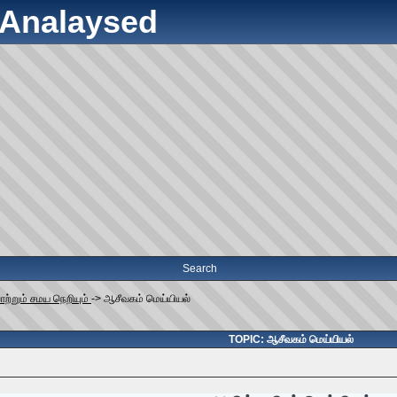
y Analaysed
Search
ோற்றும் சமய நெறியும்
->
ஆசீவகம் மெய்யியல்
TOPIC: ஆசீவகம் மெய்யியல்