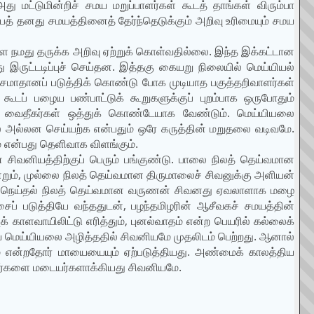
 மட்டுமின்றிச் சமய மறுப்பாளர்கள் கூடத் தாங்கள் விரும்பா
ொப்பத் தனது சமயத்தினைத் தேர்ந்தெடுக்கும் அறிவு உரிமையும் சமய
ை நமது தருக்க அறிவு ஏற்றுக் கொள்வதில்லை. இந்த இக்கட்டான
இருட்டடிப்புச் செய்தன. இத்தகு கையறு நிலையில் மெய்யியல்
மாதானப் படுத்திக் கொண்டு போக முடியாத பகுத்தறிவாளர்கள்
கூடப் பழைய பண்பாட்டுக் கூறுகளுக்குப் புறம்பாக ஒருபோதும்
னை வைதீகர்கள் ஒத்துக் கொண்டேயாக வேண்டும். மெய்யியலை
் அல்லன செய்யற்க என்பதும் ஒரே கருத்தின் மறுதலை வடிவமே.
் என்பது தெளிவாக விளங்கும்.
ான சிவனியத்திற்குப் பெரும் பங்குண்டு. பாலை நிலத் தெய்வமான
ன்றும், முல்லை நிலத் தெய்வமான திருமாலைச் சிவனுக்கு அளியன்
ம், நெய்தல் நிலத் தெய்வமான வருணன் சிவனது ஏவலாளாக மழை
் படுத்தியே வந்ததுடன், பழந்தமிழரின் ஆசீவகச் சமயத்தின்
காளவாயிலிட்டு எரித்தும், புனல்வாதம் என்ற பெயரில் கல்லைக்
மிய மெய்யியலை அழித்ததில் சிவனியமே முதலிடம் பெற்றது. ஆனால்
யமே என்றதோர் மாயையையும் ஏற்படுத்தியது. அண்மைக் காலத்திய
மிழர்களை மடையர்களாக்கியது சிவனியமே.