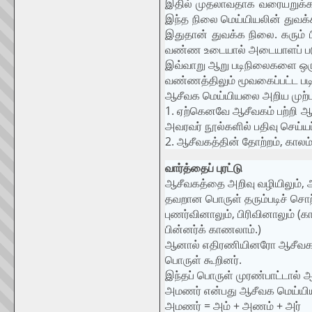
இதில் முதலாவதாக வரையறுக்கப்
இந்த நிலை மெய்யியலின் துவக்க
இதுதான் துவக்க நிலை. கரும் 
வண்ண உடையால் அடையாளப் படுத்த
இவ்வாறு ஆறு படிநிலைகளை ஒரு
வண்ணத்திலும் மூவகைப்பட்ட பட
ஆசீவக மெய்யியலை அறிய முற்பட
1. ஏற்கெனவே ஆசீவகம் பற்றி ஆய்
அவரவர் நூல்களில் பதிவு செய்ய
2. ஆசீவகத்தின் தோற்றம், காலம் ப
வார்த்தைப் புரட்டு
ஆசீவகத்தை அறிவு வழியிலும், அ
தவறான பொருள் தரும்படிச் சொற்
புணர்வினாலும், பிரிவினாலும் (
பின்னர்க் காணலாம்.)
ஆனால் எதிரணியினரோ ஆசீவகம் கூ
பொருள் கூறினர்.
இந்தப் பொருள் முரண்பாட்டால் ஆ
அமணர் என்பது ஆசீவக மெய்யியல
அமணர் = அம் + அணம் + அர்