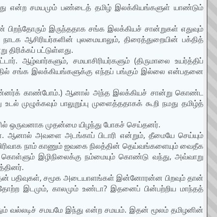
்து என்ற சமயமும் பண்டைத் தமிழ் இலக்கியங்களுள் யாண்டும்
் பிறந்தோரும் இருந்ததாக சங்க இலக்கியச் சான்றுகள் எதுவும்
நாடக ஆசிரியர்களின் புலமையாலும், திரைத்துறையின் பக்தித்
திரிக்கப் பட்டுள்ளது.
டார். ஆழ்வார்களும், சமயாசிரியர்களும் (திருமாலை உயர்த்திப்
ியதில் சங்க இலக்கியங்களுக்கு எந்தப் பங்கும் இல்லை என்பதனை
ின்னர்க் காண்போம்.) ஆனால் அந்த இலக்கியச் சான்று கொண்ட
டல் முழுக்கவும் பாலுறுப்பு முளைத்ததாகக் கூறி நமது தமிழ்த்
ரில் ஒருவனாக முதன்மை யிழந்து போகச் செய்தனர்.
. ஆனால் அவளை அடங்காப் பிடாரி என்றும், தீமையே செய்யும்
பிரிவாக நாம் காணும் ஐவகை நிலத்தின் தெய்வங்களையும் வைதீக
றுக் கொள்ளும் இழிநிலைக்கு நம்மையும் கொண்டு வந்து, அவ்வாறு
்தினர்.
அதன் பதிவுகள், சமூக அடையாளங்கள் இன்னோரன்ன பிறவும் தான்
ோற்ற இடமும், காலமும் உண்டா? இதனைப் பின்பற்றிய மாந்தத்
தும் வல்லடிச் சமயமே இந்து என்ற சமயம். இதன் மூலம் தமிழனின்