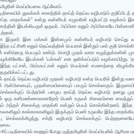
 தமிழரின் மெய்யியலை ஆய்வோம்.
ிநிலையில் துவக்கக் காலத்தில் தாய்த் தெய்வ வழிபாடும் குறிப்பிடத
சப்த மாதாக்கள்” என்று கன்னியர் எழுவரின் வழிபாட்டு வழக்கம்
்தின் இயக்கியருள் ஒருவர். அம்பிகா எனும் அம்பிகையே பின்னாளில் 
ற்றாள்.
ரான இருளர் இன மக்கள் இன்னமும் கன்னியர் வழிபாடு செய்து வ
இந்த யட்சினி எனும் தெய்வத்தின் பெயரால் இன்றும் பலர் குறி சொல்கின
் என்றொரு பெயரும் உண்டு. மொழி முதல் வாரா எழுத்துக்களின் மு
க்கிலேயே இயக்கன் ‘யக்கன்’ என ஒலிக்கப்படும் வழக்காயிற்று. ‘த
. இந்த யட்சன், பிரம்மயட்சன் எனும் பெயர்கள் சமணத்தை விழுங
தருவிக்கப் பட்டது.
ில் தாய்த் தெய்வ வழிபாடு மூதாள் வழிபாடு என்ற பெயரில் இன்று வ
் அன்பினையும், முதன்மையினையும் பகரும் சொல்லாகும். இருளாயி
 செல்வாக்குப் பெற்றபின் பழைய தாய்த் தெய்வ வழிபாடு தனது ம
ளில் ஒரு களிமண்ணாலானதோர் பெண் உருவச் சிலையினை வைத்துப் பலவா
ம் அந்தச் சிலைக்கு மாதங்கி என்றும் பெயர் சொல்கின்றனர். இந்த
லைகளிலும் கால்காசுகளிலும் இருக்கும் பெண் உருவமே இந்த மாதங்கிய
செல்வாக்கிழந்து சக்தி வழிபாடு செல்வாக்குப் பெற்றதனையே இ
ாதவை.
சிப் படிநிலையில் காணும் போது பழந்தமிழரின் மெய்யியலில் ஆசீவக ம