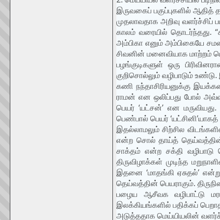
இருவகைப் பகுப்புகளில் ஆதித்
முதலாவதாக அறிவு வளர்ச்சிப் பட
காலம் வரையில் தொடர்ந்தது. “
அம்பிகா எனும் அம்பிகையே சமணத
சிவனின் மனைவியாக மாற்றம் பெ
பழங்குடிகளுள் ஒரு பிரிவின
குறிசொல்லும் வழிபாடும் உண்டு. 
கணி நந்தாசிரியனுக்கு இயக்கன
ராமன் என ஒலிப்பது போல் அவ்வழ
பெயர் ‘யட்சன்’ என மருவியது
பெண்பால் பெயர் ‘யட்சினி’யாகத் 
இதல்லாமலும் சிற்சில விடங்கள
என்ற சொல் தாய்த் தெய்வத்தின
சாக்தம் என்ற சக்தி வழிபாடு
திருவிழாக்கள் முடிந்த மறுநா
இதனை ‘மாதங்கி ஏசுதல்’ என்று
தெய்வத்தின் பெயராகும். திருநி
பழைய ஆசீவக வழிபாட்டு மரபு 
இலக்கியங்களில் பதிக்கப் பெற
அடுத்ததாக மெய்யியலின் வளர்ச்