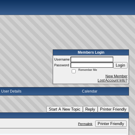
Members Login
Username
Login
Password
Remember Me
New Member
Lost Account Info?
User Details
Calendar
Start A New Topic
Reply
Printer Friendly
Printer Friendly
Permalink