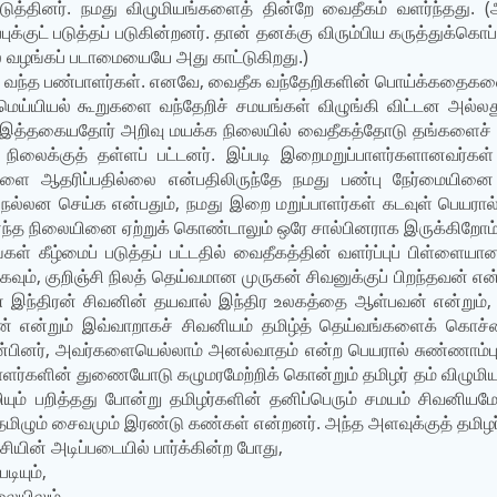
தினர். நமது விழுமியங்களைத் தின்றே வைதீகம் வளர்ந்தது. (அது
்புக்குட் படுத்தப் படுகின்றனர். தான் தனக்கு விரும்பிய கருத்துக்க
் வழங்கப் படாமையையே அது காட்டுகிறது.)
ில் வந்த பண்பாளர்கள். எனவே, வைதீக வந்தேறிகளின் பொய்க்கதைகள
்யியல் கூறுகளை வந்தேறிச் சமயங்கள் விழுங்கி விட்டன அல்லது 
இத்தகையதோர் அறிவு மயக்க நிலையில் வைதீகத்தோடு தங்களைச் ச
நிலைக்குத் தள்ளப் பட்டனர். இப்படி இறைமறுப்பாளர்களானவர்கள் 
ுகளை ஆதரிப்பதில்லை என்பதிலிருந்தே நமது பண்பு நேர்மையி
நல்லன செய்க என்பதும், நமது இறை மறுப்பாளர்கள் கடவுள் பெயரால
 எந்த நிலையினை ஏற்றுக் கொண்டாலும் ஒரே சால்பினராக இருக்கிறோம
கள் கீழ்மைப் படுத்தப் பட்டதில் வைதீகத்தின் வளர்ப்புப் பிள்ளைய
ும், குறிஞ்சி நிலத் தெய்வமான முருகன் சிவனுக்குப் பிறந்தவன் எ
ான இந்திரன் சிவனின் தயவால் இந்திர உலகத்தை ஆள்பவன் என்று
 என்றும் இவ்வாறாகச் சிவனியம் தமிழ்த் தெய்வங்களைக் கொச்சைப
பினர், அவர்களையெல்லாம் அனல்வாதம் என்ற பெயரால் சுண்ணாம்புக் 
்சியாளர்களின் துணையோடு கழுமரமேற்றிக் கொன்றும் தமிழர் தம் விழு
ியும் பறித்தது போன்று தமிழர்களின் தனிப்பெரும் சமயம் சிவனி
த் தமிழும் சைவமும் இரண்டு கண்கள் என்றனர். அந்த அளவுக்குத் த
ியின் அடிப்படையில் பார்க்கின்ற போது,
டியும்,
ிலையிலும்