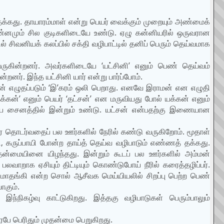
் தக்கது. தாயாரம்மாள் என்று பெயர் வைக்கும் முறையும் அண்மைக்
 இன்னமும் சில குடிகளிடையே உண்டு. ஏழு கன்னியரில் ஒருவரான
சிவனியக் கலப்பில் சக்தி வழிபாட்டில் தனிப் பெரும் தெய்வமாக
ருகின்றனர். அவர்களிடையே ‘யட்சினி’ எனும் பெண் தெய்வம்
்றனர். இந்த யட்சினி யார் என்று பார்ப்போம்.
ன் எழுதப்படும் ‘இ’கரம் ஒலி பெறாது. எனவே இராமன் என எழுதி
க்கன்’ எனும் பெயர் ‘தட்சன்’ என மருவியது போல் யக்கன் எனும்
்கிய சைனத்தில் இன்றும் உண்டு. யட்சன் என்பதற்கு இணையான
ரை தொடர்வதைப் பல ஊர்களில் நேரில் கண்டு வருகிறோம். மூதாள்
, கருப்பாயி போன்ற தாய்த் தெய்வ வழிபாடும் எண்ணத் தக்கது.
ுதன்மையினை யிழந்தது. இன்றும் கூடப் பல ஊர்களில் அம்மன்
றாக ஏசியும் திட்டியும் கொண்டுபோய் நீரில் கரைத்தழிப்பர்.
 மாதங்கி என்ற சொல் ஆசீவக மெய்யியலில் சிறப்பு பெற்ற பெண்
ாகும்.
ந்நிகழ்வு காட்டுகிறது. இத்தகு வழிபாடுகள் பெரும்பாலும்
ரபே பெரிதும் முதன்மை பெறுகிறது.