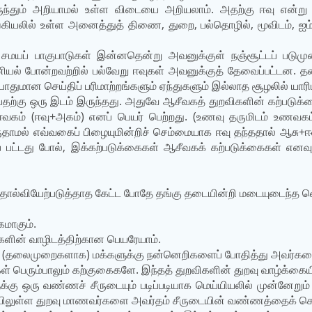
ுந்தும் அறியாமல் உள்ள விடையை அறியலாம். அதற்கு ஈவு என்று பெய
கியலில் உள்ள அனைத்துத் திணை, துறை, பல்தொழில், மூவிடம், ஐம்ப
சமயப் பாகுபாடுகள் இன்னதென்று அவனுக்குள் நஞ்சூட்டப் படுமுன
னியல் போன்றவற்றில் பல்வேறு ஈவுகள் அவனுக்குத் தேவைப்பட்டன. த
ுமான செய்திப் பரிமாற்றங்களும் ஏந்துகளும் இல்லாத சூழலில் யார
பதற்கு ஒரு இடம் இருந்தது. அதுவே ஆசீவகத் துறவிகளின் கற்படுக
வகம் (ஈவு+அகம்) எனப் பெயர் பெற்றது. (உணவு தருமிடம் உணவகம் எ
ுதாமல் எவ்வகைப் பிழையுமின்றிச் செம்மையாக ஈவு தந்ததால் ஆசு+ஈ
கப் பட்டது போல், இக்கற்படுக்கைகள் ஆசீவகக் கற்படுக்கைகள் எனவு
ோல்வியேற்படுத்தாத கேட்ட போதே தங்கு தடையின்றி மடையுடைந்த
மாகும்.
களின் வாழிடத்திற்கான பெயரேயாம்.
 (தலைமுறைகளாக) மக்களுக்கு நன்னெறிகளைப் போதித்து அவர்களை
் பெரும்பாலும் கற்குகைகளே. இந்தத் துறவிகளின் துறவு வாழ்க்கையி
ுக்கு ஒரு வண்ணச் சீருடையும் படிப்படியாக மெய்யியலில் முன்னேற
யிலுள்ள துறவு மாணவர்களை அவர்தம் சீருடையின் வண்ணத்தைக் க