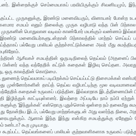
ர். இன்றைக்குச் செம்மையாகப் பரவியிருக்கும் சிவனியமும், இந
ருதப்பட்ட முருகனுக்கு, இரண்டு மனைவியரும், வினாயகர் போன்ற உடன
ௌமார சமயம் எனும் நிலைக்கு முருக வழிபாடு வந்த பின் பிற்கால 
ில முருகனின் பொதுவான வடிவம் காண்போர் மயங்கும் வண்ணம் இவ்வாறு 
இரண்டு மனைவியர்களுடன்தான் பிற்காலத்தில் மாற்றம் செய்யப் பட்
த்தாகப் பல்வேறு பாலியல் குற்றச்சாட்டுக்களை அவர் மீது சுமத்த
்புகிறோம்.
இந்திரன் ஆசீவகச் சமயத்தின் ஒருபடிநிலைத் தெய்வம் (அதனைப் ப
 பின்னர் வந்த வந்தேறிக் கட்டுக் கதைகள் இழிவு செய்தன. அவரது உ
து, ஒரு காலத்தின் கொடுமை.
துணைத் தெய்வமாகப் படியிறக்கம் செய்யப்பட்டு திசைமக்கள் எண்ம
ு முன்னோர்களின் தாய்த் தெய்வ வழிபாட்டிற்கு மூல வடிவமானவள்
வந்தேறிக் கதைகள் உருவகப் படுத்தின. இவ்வாறாக இடத்திணையின் 
்தி இழித்துக் காட்டியுள்ளனர். இவற்றை அப்படியே நாம் நம்பி ஏற்
ளுக்கு ‘இந்துக்கள்’ என்றொரு புதுச்சொல் ஒன்றை நம் தலைமீது சுமத
து தோன்றிய இடம், பல்வேறு மாற்றங்களுடன் அது வளர்ந்த நிலை, 
றுக்கும். ஆனால் இந்த இந்து என்கிற சமயத்துக்கு ஏதேனும் த
ம் உண்டா? கூற முடியாது.
 கூறப்பட்ட தெய்வங்களைப் பாலியல் குற்றவாளிகளாக உருவகப் படுத்