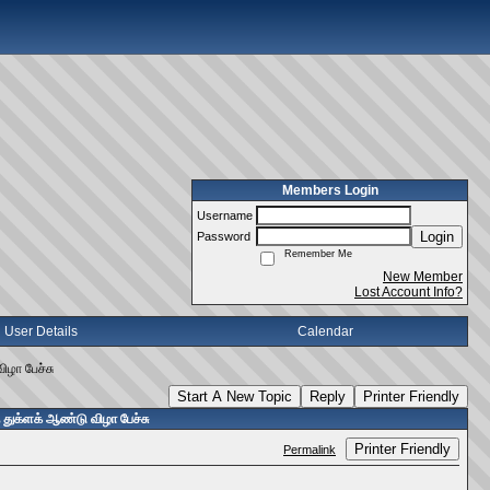
Members Login
Username
Login
Password
Remember Me
New Member
Lost Account Info?
User Details
Calendar
ிழா பேச்சு
Start A New Topic
Reply
Printer Friendly
துக்ளக் ஆண்டு விழா பேச்சு
Printer Friendly
Permalink