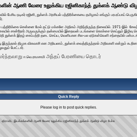
களின் ஆணி வேரை உலுக்கிய ரஜினிகாந்த் துக்ளக் ஆண்டு விழ
ில் பேசிய நடிகர் ரஜினி, துக்ளக் அரசியல் பத்திரிக்கையை தமிழகம் எங்கும் பரபரப்பாய் பெர
்.
் பத்திரிக்கை சென்னை மேல் தட்டு மக்களே அதிகம் அறிந்திருந்த நிலையில். 1971-இல் சேல
ையில் சான்றோர் அருவருக்கும் தன்மையில் இறைவன் படங்களை கொச்சை செய்தும் இழிவு செய
ிதி துக்ளக் இதழ் கைப்பற்றி தடை செய்ய, வெளியான சில-பல ஏடுகள்வெளி சந்தையில் பன்மடங்
இருந்தால் திமுக விசுவாசி என அறியலாம், துக்ளக் வைத்திருந்தால் அறிவாளி என்றும் கூறினார
வதும் போட்டார்.
அமர்ந்தவாறு
அந்தப் பேரணியை தொடர்
ஈ.வெ.ராமசாமி
Quick Reply
Please log in to post quick replies.
 -திராவிட இயக்கங்களின் ஆணி வேரை உலுக்கிய ரஜினிகாந்த் துக்ளக் ஆண்டு விழா பேச்சு