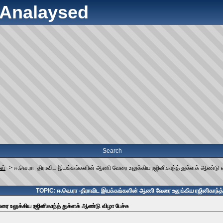
y Analaysed
Search
கள்
->
ஈ.வெ.ரா -திராவிட இயக்கங்களின் ஆணி வேரை உலுக்கிய ரஜினிகாந்த் துக்ளக் ஆண்டு வ
TOPIC: ஈ.வெ.ரா -திராவிட இயக்கங்களின் ஆணி வேரை உலுக்கிய ரஜினிகாந்த் 
 உலுக்கிய ரஜினிகாந்த் துக்ளக் ஆண்டு விழா பேச்சு