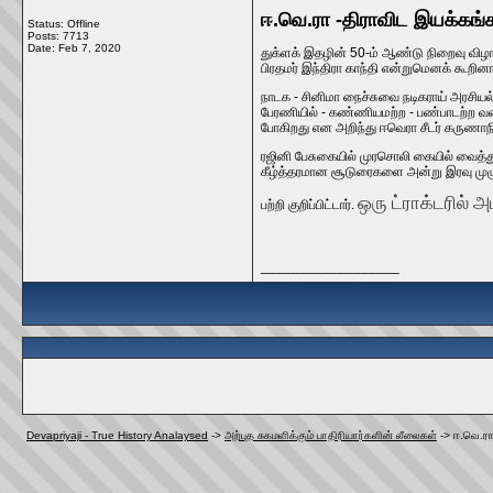
ஈ.வெ.ரா -திராவிட இயக்கங்
Status: Offline
Posts: 7713
Date:
Feb 7, 2020
துக்ளக் இதழின் 50-ம் ஆண்டு நிறைவு விழாவ
பிரதமர் இந்திரா காந்தி என்றுமெனக் கூறினார
நாடக - சினிமா நைச்சுவை நடிகராய் அரசியல
பேரணியில் - கண்ணியமற்ற - பண்பாடற்ற வக
போகிறது என அறிந்து ஈவெரா சீடர் கருணாந
ரஜினி பேசுகையில் முரசொலி கையில் வைத்து 
கீழ்த்தரமான சூடுரைகளை அன்று இரவு முழு
ஒரு ட்ராக்டரில் 
பற்றி குறிப்பிட்டார்.
__________________
Devapriyaji - True History Analaysed
->
அற்புத சுகமளிக்கும் பாதிரியார்களின் லீலைகள்
->
ஈ.வெ.ரா