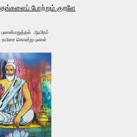
ேதங்களைப் போற்றும் குறளே
ுலான்மறுத்தல்
ஆயிரம்
 உயிரை கொன்று புலால்