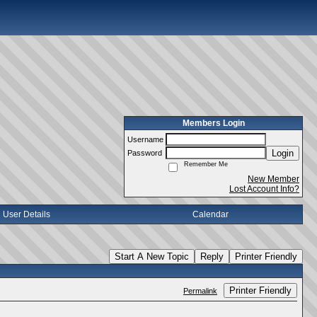
Members Login
Username
Login
Password
Remember Me
New Member
Lost Account Info?
User Details
Calendar
Start A New Topic
Reply
Printer Friendly
Printer Friendly
Permalink