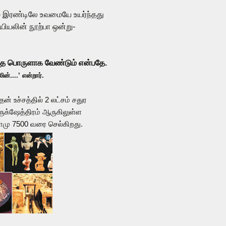
 இரண்டிலே உவமையே உயர்ந்தது
யியலின் நூற்பா ஒன்று-
ந்த பொருளாக வேண்டும் என்பதே.
ன்....’ என்றார்.
ன் உச்சத்தில் 2 லட்சம் சதுர
க்ஷேத்திரம் ஆருகிலுள்ள
ொமு 7500 வரை செல்கிறது.