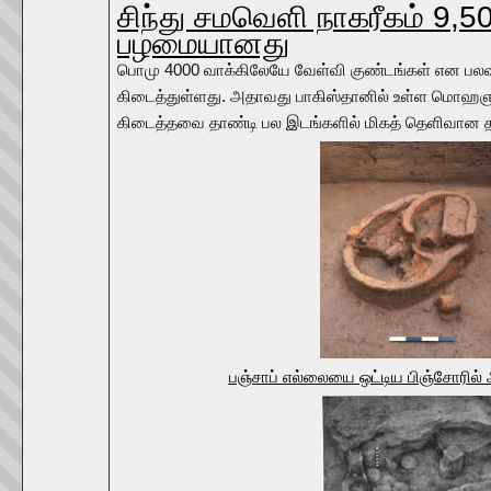
சிந்து சமவெளி நாகரீகம் 9,
பழமையானது
பொமு 4000 வாக்கிலேயே வேள்வி குண்டங்கள் என பலவு
கிடைத்துள்ளது. அதாவது பாகிஸ்தானில் உள்ள மொஹஞ
கிடைத்தவை தாண்டி பல இடங்களில் மிகத் தெளிவான த
பஞ்சாப் எல்லையை ஒட்டிய பிஞ்சோரில்