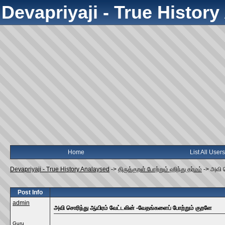
Devapriyaji - True Histor
Home
List All Users
Devapriyaji - True History Analaysed
->
திருக்குறள் போற்றும் ஹிந்து தர்மம்
->
அவி ச
Post Info
admin
அவி சொரிந்து ஆயிரம் வேட்டலின் -வேதங்களைப் போற்றும் குறளே
Guru