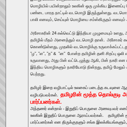
மொழியில் பயின்றாலும் உலகின் ஒரு முக்கிய இணைப்ப
பண்டை பாரத நாட்டில் வடமொழி இருந்துள்ளது. வடமொழி
பாலி எனவும், செய்யுள் மொழியை சம்ஸ்கிருதம் எனவும்
அசோகரின் 24 கல்வெட்டு இந்தியா முழுமையும் உளது, அ
தமிழில் மீதம் அனைத்தும் வடமொழி தான்.
அசோகர் கல்
கொண்டுள்ளது, முதலில் வடமொழிக்கு உருவாக்கப்பட்டது
"ழ",
"
ள",
"ற" &
"
ன
"
போன்ற தமிழின் தனி சிறப்பு ஒலி எழ
உருவானது, அது பின் வட்டெழுத்து ஆகி, பின் நகரி எ
இந்திய மொழிகளும் நகரியோடு நின்றது, தமிழ் மேலும் 
பெற்றது.
தமிழர் இறை வழிபாட்டில் உலகைப் படைத்த கடவுளை ஆத
தமிழரின் மூத்த தொல்குடி 
வழிபடுபவர்கள்.
பார்ப்பனர்கள்.
அந்தணர் என்றால் - இறுதிப் பொருளை அணவுபவர் என
உலகின் இறுதிப் பொருளை ஆராய்பவர்கள். தமிழரின் ம
பார்ப்பனர்கள் என திருக்குறளும் சங்க இலக்கியங்களும்,