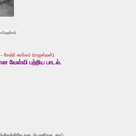
ெஹெர்கர்
 –
கேத்ரி சுரங்கம் (ராஜஸ்தன்).
ான வேள்வி பற்றிய பாடல்.
்கிலத்திலே நடைபெறுகிறது, தாய்