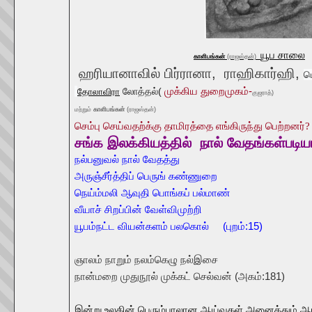
யூப சாலை
காளிபங்கன்
(
ராஜஸ்தன்)
ஹ
ரியானாவில் பிர்ரானா,
ராஹிகார்ஹி,
ம
முக்கிய துறைமுகம்-
லோத்தல்(
தோலாவிரா
குஜராத்)
மற்றும்
காளிபங்கன்
(
ராஜஸ்தன்)
செம்பு செய்வதற்க்கு தாமிரத்தை எங்கிருந்து பெற்றனர்
?
சங்க இலக்கியத்தில்
நால் வேதங்கள்படிய
நல்பனுவல் நால் வேதத்து
அருஞ்சீர்த்திப் பெருங் கண்ணுறை
நெய்ம்மலி ஆவுதி பொங்கப் பல்மாண்
வீயாச் சிறப்பின் வேள்விமுற்றி
யூபம்நட்ட வியன்களம் பலகொல் (புறம்:15)
ஞாலம் நாறும் நலம்கெழு நல்இசை
நான்மறை முதுநூல் முக்கட் செல்வன் (அகம்:181)
இன்று உலகின் பெரும்பாலான ஆய்வுகள் அனைத்தும் ஆங