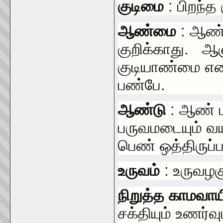
குடிமை
: பிறந்த
ஆண்மை
: ஆண
குறிக்காது. ஆள
குடியாண்மை எனப
பண்பே.
ஆண்டு
: ஆண் 
பருவமடையும் 
பெண் ஒத்திருப்
உருவம்
: உருவழக
நிறுத்த காமவாய
சக்தியும் உணர்வ