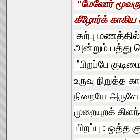
"மேலோர் மூவரு
கீழோர்க் காகிய
கற்பு ம
ண
த்தில
அன்றும் பத்து
"பிறப்பே கு
உருவு நிறுத்த க
நிறையே அருளே
முறையுறக் கிள
பிறப்பு
: ஒத்த கு