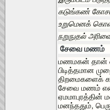
கடுங்கண் கோசர்
உறுமெனக் கொள்
நறுநுதல் அரிவ
சேவை மணம்
மணமகன் தான் வ
பிடித்தமான மு
திறமைகளைக் க
சேவை மணம் எனப்
ஏமமாபுரத்தின
மனந்ததும், பெ