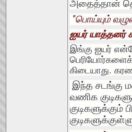
அதைத்தான் தொல்
"பொய்யும் வழு
ஐயர் யாத்தனர்
இங்கு ஐயர் என்
பெரியோர்களைக் க
கிடையாது. கரணம
இந்த சடங்கு 
வணிக குடிகளு
குடிகளுக்கும் ப
குடிகளுக்குள்ள