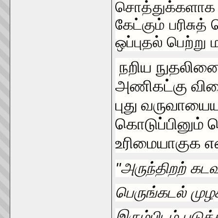
சொத்துக்களாக 
கேட்கும் பரிசு
ஒப்புதல் பெற்று
நறிய நுதலின
அணிகட்கு விலை
புது வருவாயைய
கொடுப்பினும் 
உரிமையாகுக என
"அருந்திறற் கட
பெருங்கடல் முழக
இரும்பிடம் படுத