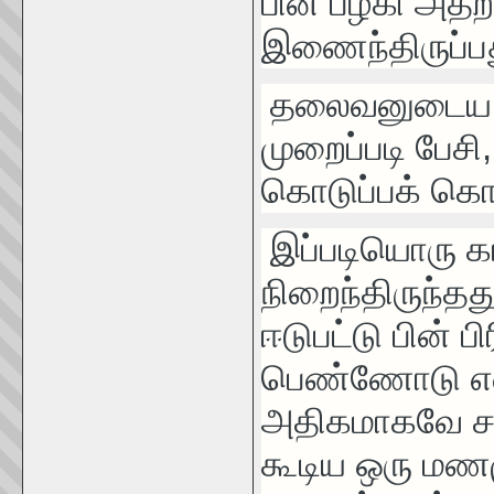
பின் பழகி அதற
இணைந்திருப்பத
தலைவனுடைய ப
முறைப்படி பேசி
கொடுப்பக் கொண
இப்படியொரு க
நிறைந்திருந்தத
ஈடுபட்டு பின் ப
பெண்ணோடு எனக
அதிகமாகவே சான
கூடிய ஒரு மண