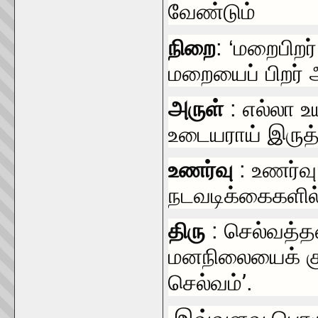
வேண்டும்
நிறை
: ‘மறைபிற
மறையைப் பிறர் 
அருள்
: எல்லா உ
உடையராய் இருத்
உணர்வு
: உணர்
நடவடிக்கைகளில
திரு
: செல்வத்த
மனநிலையைக் குற
’
செல்வம்
.