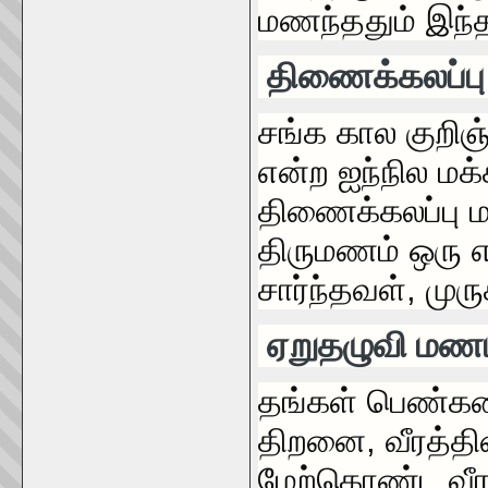
மணந்ததும் இந்
திணைக்கலப்ப
சங்க கால குறிஞ்
என்ற ஐந்நில மக
திணைக்கலப்பு ம
திருமணம் ஒரு எட
சார்ந்தவள், முர
ஏறுதழுவி மணம்
தங்கள் பெண்க
திறனை, வீரத்தின
மேற்கொண்ட வீர