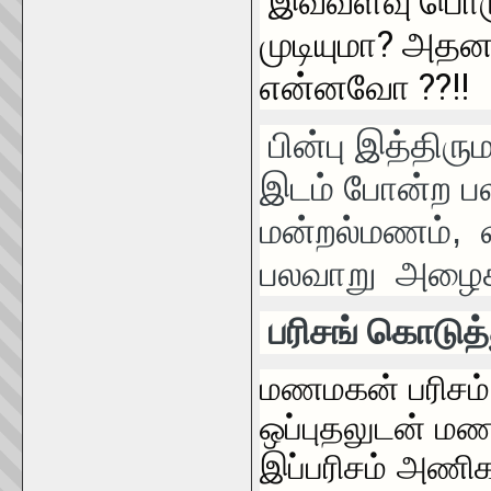
இவ்வளவு பொ
முடியுமா? அத
என்னவோ ??!!
பின்பு இத்தி
இடம் போன்ற ப
மன்றல்மணம்,
பலவாறு அழைக்
பரிசங் கொடுத
மணமகன் பரிசம்
ஒப்புதலுடன் மணத
இப்பரிசம் அணிக