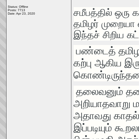
Status: Offline
சமீபத்தில் ஒரு க
Posts: 7713
Date:
Apr 23, 2020
தமிழர் முறையா 
இந்தச் சிறிய கட்
பண்டைத் தமிழர
கற்பு
ஆகிய இர
கொண்டிருந்தன
தலைவனும் தலைவ
அறியாதவாறு மற
அதாவது காதல் 
இப்படியும் கூறல