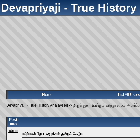
Devapriyaji - True Histor
Home
List All Users
Devapriyaji - True History Analaysed
->
திருக்குறள் போற்றும் ஹிந்து தர்மம்
->
பார்ப்
Post
Info
admin
பார்ப்பான் பிறப்பு ஒழுக்கம் குன்றக் கெடும்