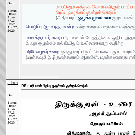
Guru
மறப்பினும் ஒத்துக் கொளல்ஆகும் பார்ப்ப
Status:
பிறப்பு ஒழுக்கம் குன்றக் கெடும்
Offline
(அதிகாரம்:
ஒழுக்கமுடைமை
குறள் எண்:
Posts:
7713
Date:
பொழிப்பு (மு வரதராசன்):
கற்ற மறைப்பொருளை மறந்தாலும
Apr 27,
2020
மணக்குடவர் உரை:
பிராமணன் வேதத்தினை ஓதி மறந்தானா
இஃது ஒழுக்கம் கல்வியிலும் வலிதானவாறு கூறிற்று.
பரிமேலழகர் உரை:
ஓத்து மறப்பினும் கொளலாகும் - கற்ற
(மறந்தவழி இழிகுலத்தனாம் ஆகலின், மறக்கலாகாது என்னு
__________________
admin
RE: பார்ப்பான் பிறப்பு ஒழுக்கம் குன்றக் கெடும்
Guru
Status:
Offline
Posts:
7713
Date:
Apr 27,
2020