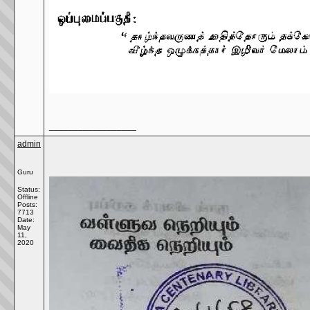
__________________
admin
Guru
Status:
Offline
Posts:
7713
Date:
May
11,
2020