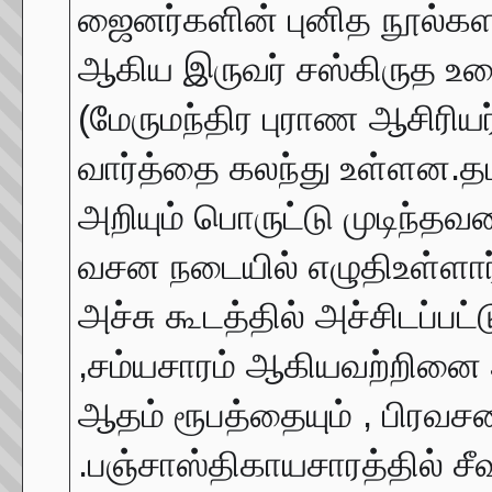
ஜைனர்களின் புனித நூல்களாக
ஆகிய இருவர் சஸ்கிருத உரை
(மேருமந்திர புராண ஆசிரிய
வார்த்தை கலந்து உள்ளன.தம
அறியும் பொருட்டு முடிந்தவர
வசன நடையில் எழுதிஉள்ளார
அச்சு கூடத்தில் அச்சிடப்பட
,சம்யசாரம் ஆகியவற்றினை ஆ
ஆதம் ரூபத்தையும் , பிரவசன
.பஞ்சாஸ்திகாயசாரத்தில் சீ