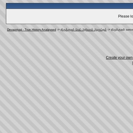
Please lo
Devapriyaji - True History Analaysed
->
திருக்குறள் மெய் அறிவால் ஆராய்தல்
->
திருக்குறள் உரைக
Create your ow