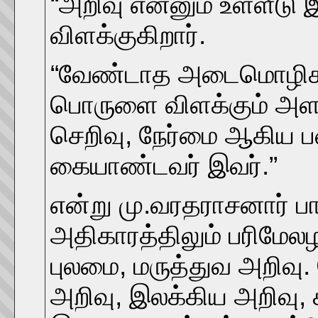
“அறிவு என்னும் உள்ளீடு
விளக்குகிறார்.
“வேண்டாத அடைமொழிகளுக
பொருளை விளக்கும் அளவ
செறிவு, நேர்மை ஆகிய 
கையாண்டவர் இவர்.”
என்று மு.வரதராசனார் பா
அதிகாரத்திலும் பரிமேல
புலமை, மருத்துவ அறிவு
அறிவு, இலக்கிய அறிவு,