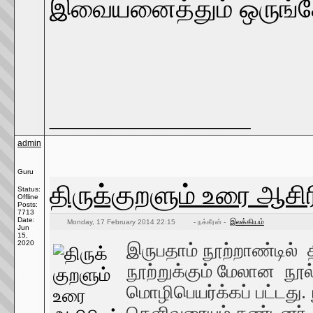
இவையனைத்தும் ஒருங்கே
__________________
admin
Guru
திருக்குறளும் உரை ஆசிர
Status:
Offline
Posts:
7713
Date:
இலக்கியம்
Monday, 17 February 2014 22:15
- நக்கீரன் -
Jun
15,
2020
இருபதாம் நூற்றாண்டில் தி
நூற்றுக்கும் மேலான நூல
மொழிபெயர்க்கப் பட்டது. 