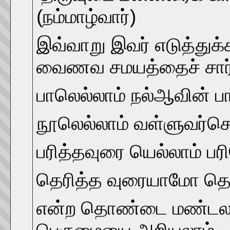
(நம்மாழ்வார்)
இவ்வாறு இவர் எடுத்துக்
வைணவ சமயத்தைச் சார்
பாலெல்லாம் நல்ஆவின் 
நூலெல்லாம் வள்ளுவர்செ
பரித்தவுரை யெல்லாம் பர
தெரித்த வுரையாமோ தெ
என்ற தொண்டை மண்டல ச