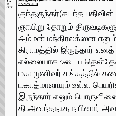
Jun
3 March 2013
·
15,
2020
குந்தகுந்தர்(கடந்த பதிவின்
ஞாயிறு தோறும் திருவடிகள
அம்மன் மந்திரலக்ஸன எனும்
கிராமத்தில் இருந்தார் எ
எல்லையாக உடைய தென்தேசத்த
மகாமுனிவர் சங்கத்தில் கண
மகாத்மாவாயும் உள்ள பெயரின
இருந்தார் எனும் பொருளினை 
தி.அனந்தநாத நயினார் அவர்க