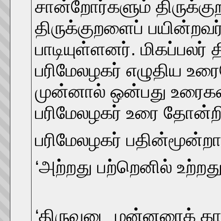
சான்றோர்களும் திருக்கு
திருக்குறளைப் பயின்றவர்
பாடியுள்ளனர். மிகப்பலர் 
பரிமேலழகர் எழுதிய உரை
முன்னால் ஒன்பது உரைக
பரிமேலழகர் உரை தோன்ற
பரிமேலழகர் பதின்மூன்றாம
‘அற்றது பற்றெனில் உற்றத
‘திருவுடை மன்னரைக் க