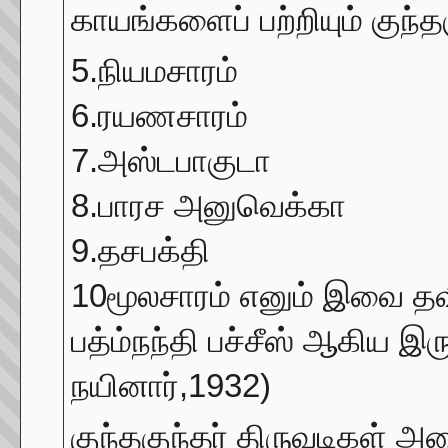
காயங்களைப் பற்றியும் குந்த
5.நியமசாரம்
6.ரயணசாரம்
7.அஸ்டபாகுடா
8.பாரச அனுவெக்கா
9.தசபக்தி
10மூலசாரம் எனும் இவை தவி
பத்ம்நந்தி பச்சீஸ் ஆகிய இ
நயினார்,1932)
குந்தகுந்தர் திருவடிகள் அம