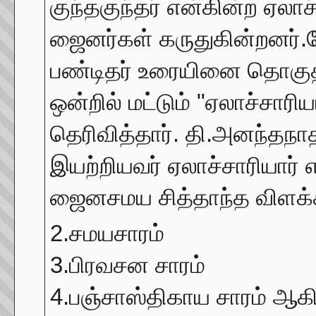
குந்தகுந்தர் என்கின்ற ஏல
ஜைனர்கள் கருதுகின்றனர்.பே
பண்டிதர் உரையினை தொகுத்
ஒன்றில் மட்டும் "ஏலாச்சாரி
தெரிவித்தார். தி.அனந்தந
இயற்றியவர் ஏலாச்சாரியார் என
ஜைனசமய சித்தாந்த விளக்க
2.சமயசாரம்
3.பிரவசன சாரம்
4.பஞ்சாஸ்திகாய சாரம் ஆகி