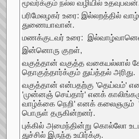
மூவர்க்கும் நல்ல வழியில் உதவுபவன்
பரிமேலழகர் உரை: இல்லறத்தில் வாழ்
துணையாவான்.
மணக்குடவர் உரை: இல்வாழ்வானென்ற
இன்னொரு குறள்,
வகுத்தான் வகுத்த வகையல்லால் க
தொகுத்தார்க்கும் துய்த்தல
வகுத்தான் என்பதற்கு 'தெய்வம்' 
'முன்னஞ் செய்தார்' எனக் காலிங்கர
வாழ்க்கை நெறி' எனக் கலைஞரும் '
பொருள் தருகின்றனர்.
புக்கில் அமைந்தின்று கொல்லோ உடம
துச்சில் இருந்த உயிர