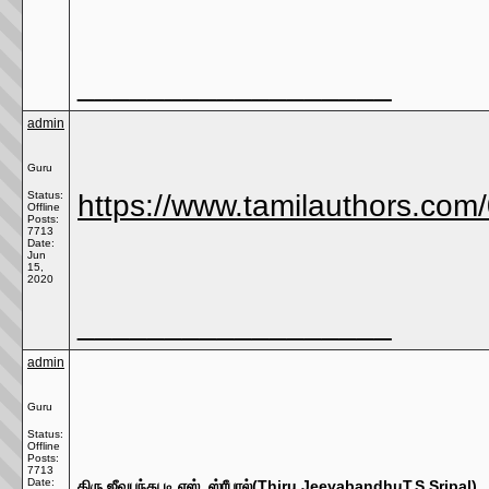
__________________
admin
Guru
Status:
https://www.tamilauthors.com
Offline
Posts:
7713
Date:
Jun
15,
2020
__________________
admin
Guru
Status:
Offline
Posts:
7713
Date:
திரு.ஜீவபந்து டி.எஸ். ஸ்ரீபால்(Thiru.JeevabandhuT.S Sripal)