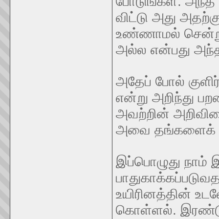
போடுங்கள். அந்த 
விட்டு அது அதற்
உண்ணாமல் சென்று 
அல்ல என்பது அந்த
அதேப் போல் குளிர
என்று அறிந்து பற
அவற்றின் அறிவின
அவை தங்களைக் க
இப்பொழுது நாம் இ
பாதுகாக்கப்படுவ
உயிரினத்தின் உட
கொள்ளல். இரண்டு