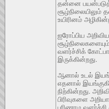
தன்னை பயன்படுத
சூழ்நிலையிலும் 
உயிரினம் அழிகின்
ஐரோப்பிய அறிவிய
சூழ்நிலைகளையும்
வளர்ச்சிக் கோட்ப
இருக்கின்றது.
ஆனால் உடல் இயங்க
எதனால் இயங்குகி
நிற்கின்றது. அற
பிரிவுகளை அறியாத
பரிணாம வளர்ச்சி