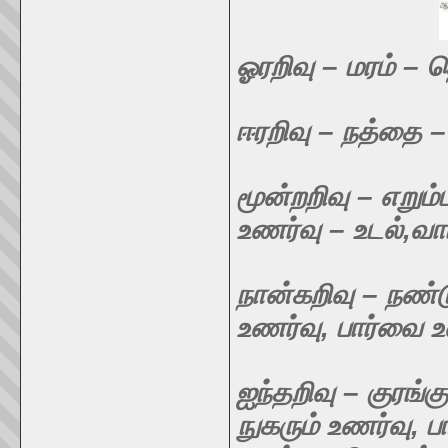
ஓரறிவு – மரம் – 
ஈரறிவு – நத்தை –
மூன்றறிவு – எறும
உணர்வு – உடல்,வாய
நான்கறிவு – நண்ட
உணர்வு, பார்வை உ
ஐந்தறிவு – குரங்
நுகரும் உணர்வு, ப