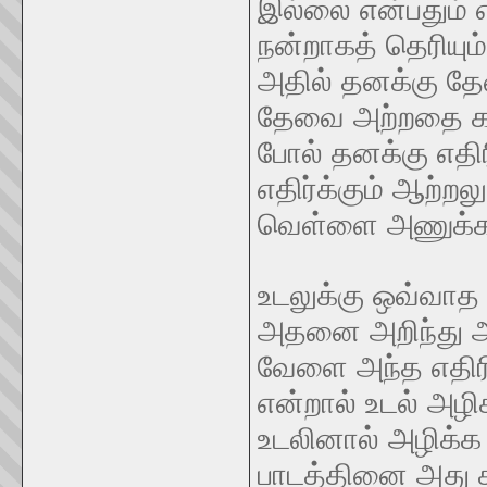
இல்லை என்பதும் எ
நன்றாகத் தெரியும
அதில் தனக்கு த
தேவை அற்றதை கழி
போல் தனக்கு எதி
எதிர்க்கும் ஆற்ற
வெள்ளை அணுக்கள்
உடலுக்கு ஒவ்வாத
அதனை அறிந்து அத
வேளை அந்த எதிர
என்றால் உடல் அழ
உடலினால் அழிக்க ம
பாடத்தினை அது க