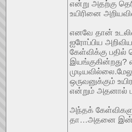
என்று அதற்கு தெ
உயிரினை அறியவி
எனவே தான் உடலினை
ஐரோப்பிய அறிவியல
கேள்விக்கு பதில்
இயங்குகின்றது? எ
முடியவில்லை.மேலு
ஒருவனுக்கும் உயி
என்றும் அதனால் ப
அந்தக் கேள்விகளு
தா…அதனை இன்னொ