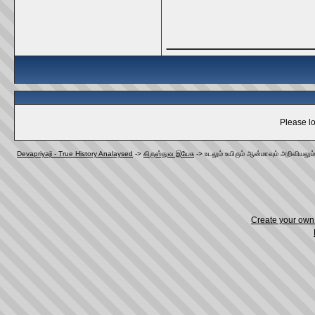
_____________
Please lo
Devapriyaji - True History Analaysed
->
கிருஸ்துவ இயேசு
->
உடலும் உயிரும் ஆன்மாவும் அறிவியலும் 
Create your ow