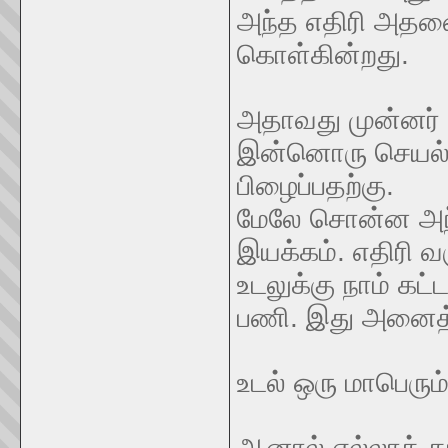
அந்த எதிரி அதனை
கொள்கின்றது.
அதாவது முன்னர் 
இன்னொரு செயல்ப
பிழைப்பதற்கு.
மேலே சொன்ன அந்
இயக்கம். எதிரி 
உடலுக்கு நாம் க
பணி. இது அனைத்து
உடல் ஒரு மாபெரும
ஆனால் எல்லாக் க