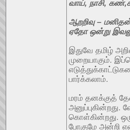
வாய், நாசி, கண்,
ஆறறிவு – மனிதன
ஏதோ ஒன்று இவனுக
இதுவே தமிழ் அறிவ
முறையாகும். இப்
எடுத்துக்காட்டுகள
பார்க்கலாம்.
மரம் தனக்குத் 
அனுப்புகின்றது. 
கொள்கின்றது. ஒரு
போகுமே அன்றி எ