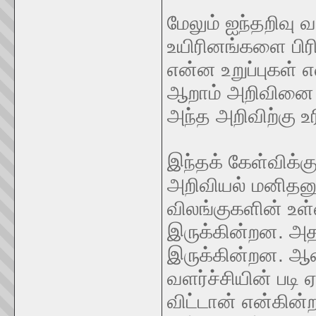
மேலும் ஐந்தறிவு 
உயிரினங்களை பிரி
என்ன உறுப்புகள்
ஆறாம் அறிவினை 
அந்த அறிவிற்கு உர
இந்தக் கேள்விக்க
அறிவியல் மனிதனு
விலங்குகளின் உள
இருக்கின்றன. அ
இருக்கின்றன. ஆன
வளர்ச்சியின் படி
விட்டான் என்கின்