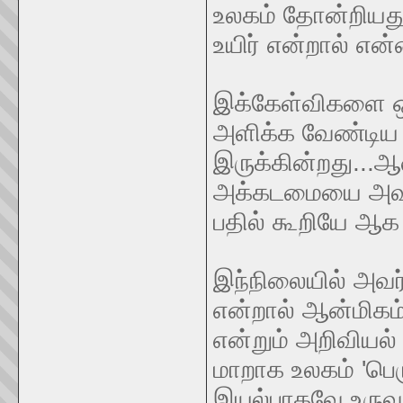
உலகம் தோன்றியத
உயிர் என்றால் என
இக்கேள்விகளை ஒர
அளிக்க வேண்டிய 
இருக்கின்றது...ஆ
அக்கடமையை அவர்கள
பதில் கூறியே ஆக
இந்நிலையில் அவர
என்றால் ஆன்மிக
என்றும் அறிவியல
மாறாக உலகம் 'பெர
இயல்பாகவே உருவாய