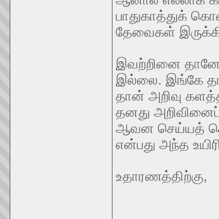
பாதுகாத்துக் கொள
தேவைகள் இருக்கி
இவற்றினை தானே உ
இல்லை. இங்கே தான
தான் அறிவு களத்த
தனது அறிவினைப் 
ஆவன செய்யத் தொட
என்பது அந்த உயிர
உதாரணத்திற்கு,