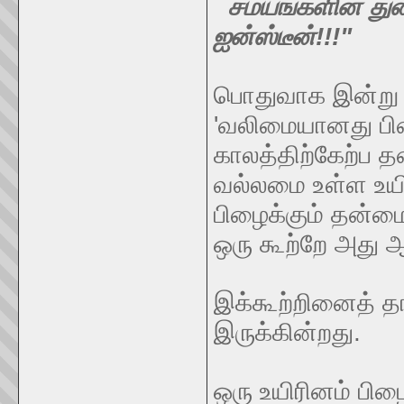
சமயங்களின் து
ஐன்ஸ்டீன்!!!"
பொதுவாக இன்று அ
'வலிமையானது பிழ
காலத்திற்கேற்ப த
வல்லமை உள்ள உயிர
பிழைக்கும் தன்மை
ஒரு கூற்றே அது ஆ
இக்கூற்றினைத் த
இருக்கின்றது.
ஒரு உயிரினம் பிழை