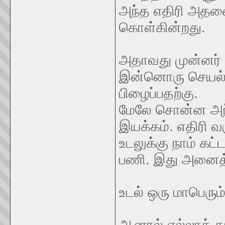
அந்த எதிரி அதனை
கொள்கின்றது.
அதாவது முன்னர் 
இன்னொரு செயல்ப
பிழைப்பதற்கு.
மேலே சொன்ன அந்
இயக்கம். எதிரி 
உடலுக்கு நாம் க
பணி. இது அனைத்து
உடல் ஒரு மாபெரும
ஆனால் எல்லாக் க