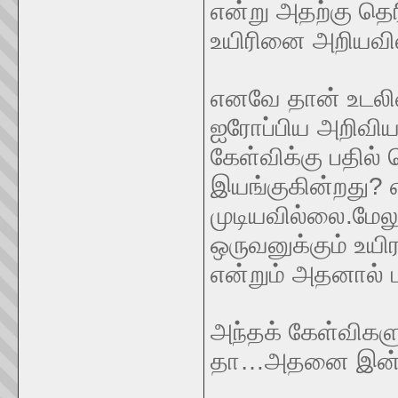
என்று அதற்கு தெ
உயிரினை அறியவி
எனவே தான் உடலினை
ஐரோப்பிய அறிவியல
கேள்விக்கு பதில்
இயங்குகின்றது? எ
முடியவில்லை.மேலு
ஒருவனுக்கும் உயி
என்றும் அதனால் ப
அந்தக் கேள்விகளு
தா…அதனை இன்னொ