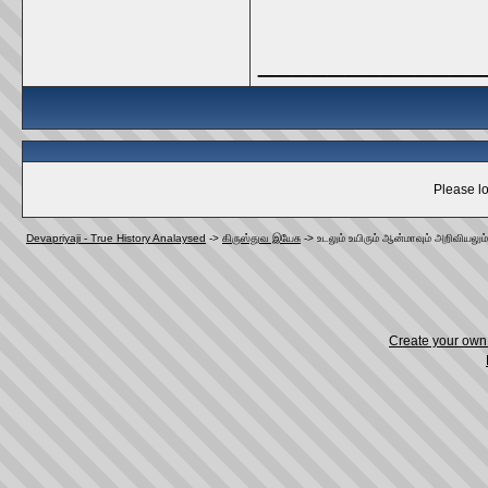
_____________
Please lo
Devapriyaji - True History Analaysed
->
கிருஸ்துவ இயேசு
->
உடலும் உயிரும் ஆன்மாவும் அறிவியலும் 
Create your ow