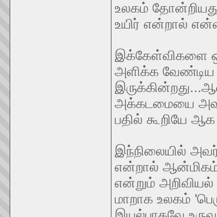
உலகம் தோன்றியத
உயிர் என்றால் என
இக்கேள்விகளை ஒர
அளிக்க வேண்டிய 
இருக்கின்றது...ஆ
அக்கடமையை அவர்கள
பதில் கூறியே ஆக
இந்நிலையில் அவர
என்றால் ஆன்மிக
என்றும் அறிவியல
மாறாக உலகம் 'பெர
இயல்பாகவே உருவாய