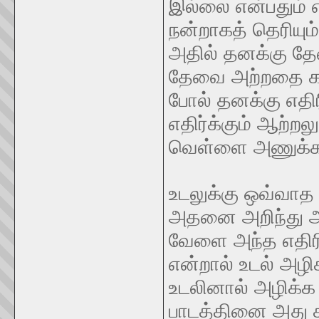
இல்லை என்பதும் எ
நன்றாகத் தெரியும
அதில் தனக்கு த
தேவை அற்றதை கழி
போல் தனக்கு எதி
எதிர்க்கும் ஆற்ற
வெள்ளை அணுக்கள்
உடலுக்கு ஒவ்வாத
அதனை அறிந்து அத
வேளை அந்த எதிர
என்றால் உடல் அழ
உடலினால் அழிக்க ம
பாடத்தினை அது க