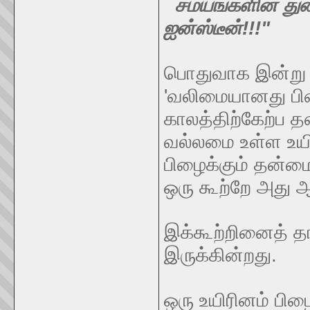
சமயங்களின் து
ஐன்ஸ்டீன்!!!"
பொதுவாக இன்று அ
'வலிமையானது பிழ
காலத்திற்கேற்ப த
வல்லமை உள்ள உயிர
பிழைக்கும் தன்மை
ஒரு கூற்றே அது ஆ
இக்கூற்றினைத் த
இருக்கின்றது.
ஒரு உயிரினம் பிழை