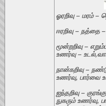
ஓரறிவு – மரம் – 
ஈரறிவு – நத்தை –
மூன்றறிவு – எறும
உணர்வு – உடல்,வாய
நான்கறிவு – நண்ட
உணர்வு, பார்வை உ
ஐந்தறிவு – குரங்
நுகரும் உணர்வு, ப