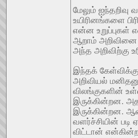
மேலும் ஐந்தறிவு 
உயிரினங்களை பிரி
என்ன உறுப்புகள்
ஆறாம் அறிவினை 
அந்த அறிவிற்கு உர
இந்தக் கேள்விக்க
அறிவியல் மனிதனு
விலங்குகளின் உள
இருக்கின்றன. அ
இருக்கின்றன. ஆன
வளர்ச்சியின் படி
விட்டான் என்கின்