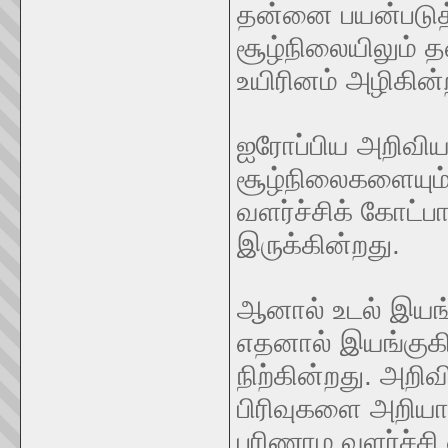
தன்னை பயன்படுத
சூழ்நிலையிலும் 
உயிரினம் அழிகின்
ஐரோப்பிய அறிவிய
சூழ்நிலைகளையும்
வளர்ச்சிக் கோட்ப
இருக்கின்றது.
ஆனால் உடல் இயங்க
எதனால் இயங்குகி
நிற்கின்றது. அற
பிரிவுகளை அறியாத
பரிணாம வளர்ச்சி