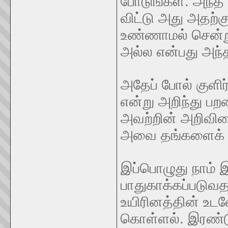
போடுங்கள். அந்த 
விட்டு அது அதற்
உண்ணாமல் சென்று 
அல்ல என்பது அந்த
அதேப் போல் குளிர
என்று அறிந்து பற
அவற்றின் அறிவின
அவை தங்களைக் க
இப்பொழுது நாம் இ
பாதுகாக்கப்படுவ
உயிரினத்தின் உட
கொள்ளல். இரண்டு