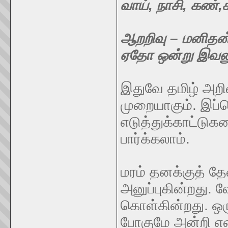
வாய், நாசி, கண்,
ஆறறிவு – மனிதன
ஏதோ ஒன்று இவனுக
இதுவே தமிழ் அறிவ
முறையாகும். இப்
எடுத்துக்காட்டுகள
பார்க்கலாம்.
மரம் தனக்குத் 
அனுப்புகின்றது. 
கொள்கின்றது. ஒரு
போகுமே அன்றி எ