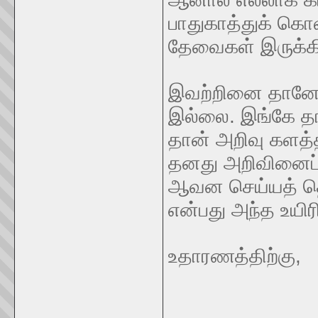
பாதுகாத்துக் கொள
தேவைகள் இருக்கி
இவற்றினை தானே உ
இல்லை. இங்கே தான
தான் அறிவு களத்த
தனது அறிவினைப் 
ஆவன செய்யத் தொட
என்பது அந்த உயிர
உதாரணத்திற்கு,