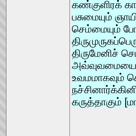
கண்குளிரக் கா
பசுமையும் ஞாயி
செம்மையும் போல
திருமுருகப்பெ
திருமேனிச் செ
அவ்வுவமைய
உவமமாகவும் க
நச்சினார்க்கின
கருத்தாகும் [