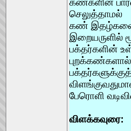
கண்களின் பார்
செலுத்தாமல்
கண் இதழ்களைக
இறையருளில் மூ
பக்தர்களின் உள
புறக்கண்களால்
பக்தர்களுக்கு
விளங்குவதுமா
பேரொளி வடிவின
விளக்கவுரை: