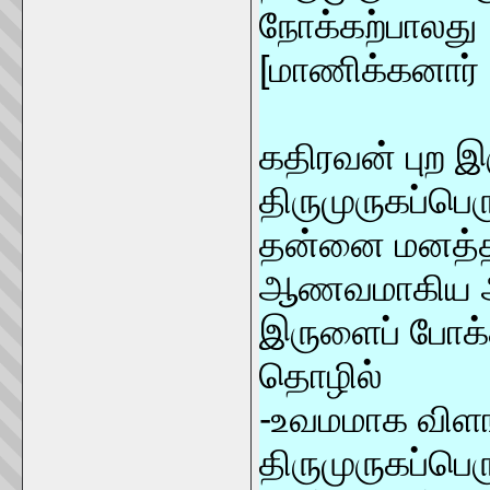
நோக்கற்பாலது
[மாணிக்கனார்
கதிரவன் புற 
திருமுருகப்பெ
தன்னை மனத்தால
ஆணவமாகிய 
இருளைப் போக்க
தொழில்
-உவமமாக விளங்
திருமுருகப்ப