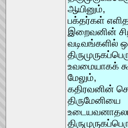
ஆயினும்,
பக்தர்கள் எளி
இறைவனின் சி
வடிவங்களில் 
திருமுருகப்பெர
உவமையாகக் கூறி
மேலும்,
கதிரவனின் செ
திருமேனியை
உடையவனாதலால்
திருமுருகப்பெ