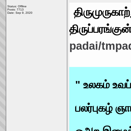
Status: Offline
திருமுருகாற்
Posts: 7713
Date:
Sep 9, 2020
திருப்பரங்குன
padai/tmpa
" உலகம் உவப்
பலர்புகழ் ஞ