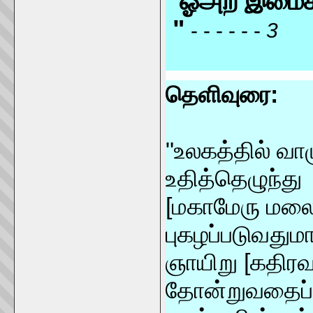
ஓஅற இமைக்கு
"
- - - - - -
3
தெளிவுரை:
"உலகத்தில் வா
உதித்தெழுந்து
[மகாமேரு மலை
புகழப்படுவது
ஞாயிறு [கதிரவன
தோன்றுவதைப்ப