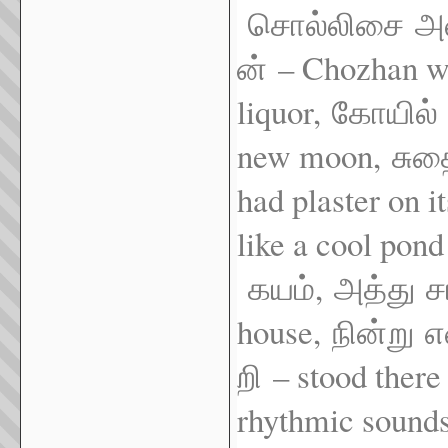
சொல்லிசை
அ
– Chozhan we
ன்
liquor,
கோயில்
new moon,
சுத
had plaster on i
like a cool pond
,
கயம்
அத்து
ச
house,
நின்று
எ
– stood there
றி
rhythmic sound