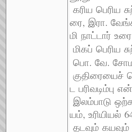
கரிய
பெரிய
சு
,
.
ரை
இரா
வேங்
மி
நாட்டார்
உரை
மிகப்
பெரிய
சு
.
.
பொ
வே
சோமச
குதிரையைச்
ச
ட
பரிவடிம்பு
என்
இலம்பாடு
ஒற்க
,
64
யம்
உரியியல்
தடவும்
கயவும்