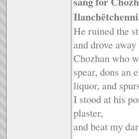
sang for Choz
Ilanchētchenni
He ruined the st
and drove away 
Chozhan who wea
spear, dons an e
liquor, and spur
I stood at his 
plaster,
and beat my da