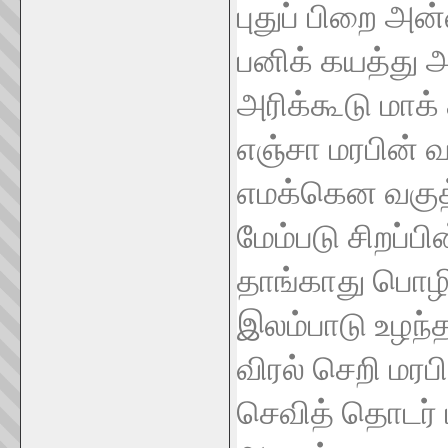
புதுப்
பிறை
அன
பனிக்
கயத்து
அரிக்கூடு
மாக்
எஞ்சா
மரபின்
வ
எமக்கென
வகு
மேம்படு
சிறப்பி
தாங்காது
பொழ
இலம்பாடு
உழந்
விரல்
செறி
மரப
செவித்
தொடர்