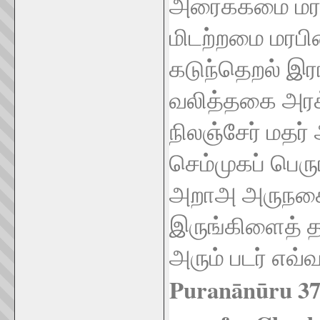
அரைக்கமை
ம
மிடற்றமை
மரப
கடுந்தெறல்
இர
வலித்தகை
அரக
நிலஞ்சேர்
மதர்
செம்முகப்
பெர
அறாஅ
அருநக
இருங்கிளைத்
அரும்
படர்
எவ்வ
Puranānūru 37