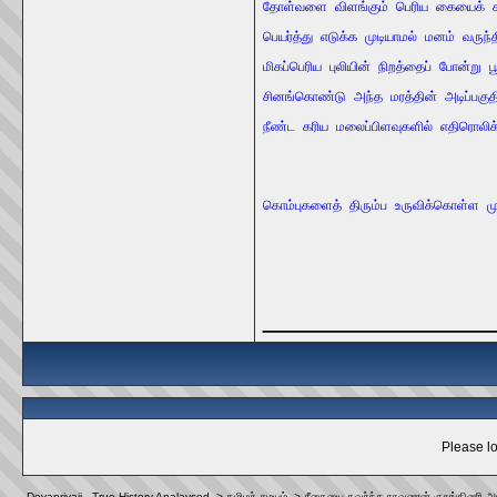
தோள்வளை
விளங்கும்
பெரிய
கையைக்
பெயர்த்து
எடுக்க
முடியாமல்
மனம்
வருந்
மிகப்பெரிய
புலியின்
நிறத்தைப்
போன்று
ப
சினங்கொண்டு
அந்த
மரத்தின்
அடிப்பகு
நீண்ட
கரிய
மலைப்பிளவுகளில்
எதிரொலிக்
கொம்புகளைத்
திரும்ப
உருவிக்கொள்ள
ம
_____________
Please lo
Devapriyaji - True History Analaysed
->
தமிழர் சமயம்
->
சீதையை கவர்ந்த ராவணன் குரங்கிணி அம