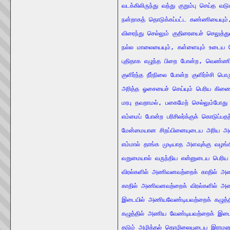
வடக்கிலிருந்து
வந்து
குறும்பு
செய்த
வடு
நன்றாகத்
தொடுக்கப்பட்ட
கண்ணியையும்
விரைந்து
செல்லும்
குதிரையைச்
செலுத்த
நல்ல
மாலையையும்
, 
கள்ளையும்
உடைய
புதிதாக
எழுந்த
பிறை
போன்ற
, 
வெண்ணி
குளிர்ந்த
நீர்நிலை
போன்ற
குளிர்ச்சி
பொரு
அரித்த
ஓசையைச்
செய்யும்
பெரிய
கிணை
மரபு
தவறாமல்
, 
பகைமேற்
செல்லும்போது
எம்மைப்
போன்ற
பரிசிலர்க்குக்
கொடுப்பதற
மேன்மையான
சிறப்பினையுடைய
அரிய
அ
எம்மால்
தாங்க
முடியாத
அளவுக்கு
வழங்
வறுமையால்
வருந்திய
என்னுடைய
பெரிய
விரல்களில்
அணிவனவற்றைக்
காதில்
அண
காதில்
அணிவனவற்றைக்
விரல்களில்
அண
இடையில்
அணியவேண்டியவற்றைக்
கழுத்த
கழுத்தில்
அணிய
வேண்டியவற்றைக்
இடை
கடும்
அழித்தல்
தொழிலையுடைய
இராமன