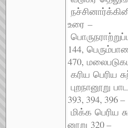
நச்சினார்க்கின
–
உரை
பொருநராற்றுப
144,
பெரும்பாண
470,
மலைபடுகட
கரிய
பெரிய
சு
புறநானூறு
பாட
393, 394, 396 –
மிக்க
பெரிய
ச
320 –
னூறு