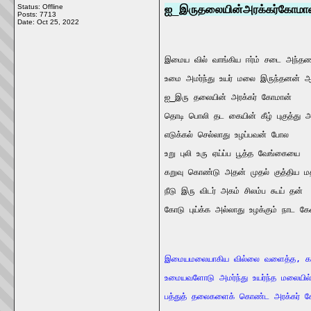
Status: Offline
_
ஐ
இரு
தலையின்
அரக்கர்
கோமா
Posts: 7713
Date:
Oct 25, 2022
இமைய
வில்
வாங்கிய
ஈர்ம்
சடை
அந்த
உமை
அமர்ந்து
உயர்
மலை
இருந்தனன்
ஐ
_
இரு
தலையின்
அரக்கர்
கோமான்
தொடி
பொலி
தட
கையின்
கீழ்
புகுத்து
எடுக்கல்
செல்லாது
உழப்பவன்
போல
    
உறு
புலி
உரு
ஏய்ப்ப
பூத்த
வேங்கையை
கறுவு
கொண்டு
அதன்
முதல்
குத்திய
ம
நீடு
இரு
விடர்
அகம்
சிலம்ப
கூய்
தன்
கோடு
புய்க்க
அல்லாது
உழக்கும்
நாட
கே
இமையமலையாகிய
வில்லை
வளைத்த
, 
க
உமையவளோடு
அமர்ந்து
உயர்ந்த
மலையில
பத்துத்
தலைகளைக்
கொண்ட
அரக்கர்
க