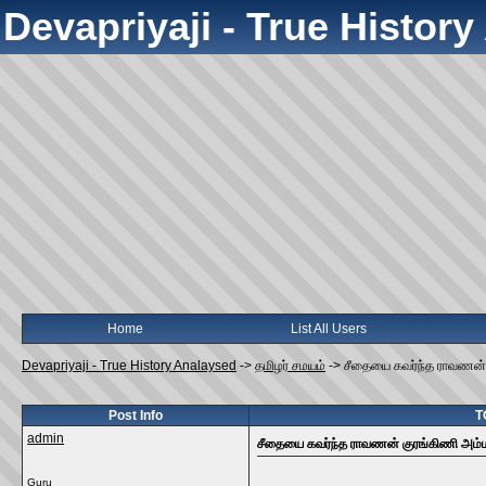
Devapriyaji - True Histor
Home
List All Users
Devapriyaji - True History Analaysed
->
தமிழர் சமயம்
->
சீதையை கவர்ந்த ராவணன் 
Post Info
T
admin
சீதையை கவர்ந்த ராவணன் குரங்கிணி அம்
Guru