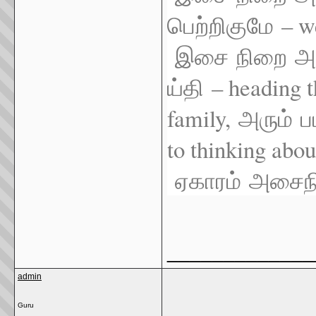
– we
பெற்றிகுமே
இசை
நிறை
அ
– heading t
ய்தி
family,
அரும்
ப
to thinking abou
ஏகாரம்
அசைந
_____________
admin
Guru