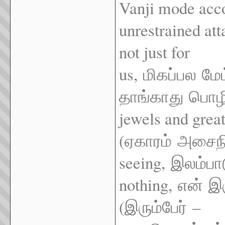
Vanji mode accor
unrestraine
d at
not just for
us,
மிகப்பல
மேம
தாங்காது
பொழ
jewels and great
(
ஏகாரம்
அசைந
seeing,
இலம்பா
nothing,
என்
இர
(
–
இரும்பேர்