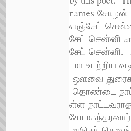
names
சோழன்
ளஞ்சேட்
சென்
a
சேட்
சென்னி
.
சேட்
சென்னி
மா
உடற்றிய
வடி
ஒளவை
துரைச
தொண்டை
நாட
ள்ள
நாட்டவராத
சோமசுந்தரனார்
வடுகர்
தெலுங்