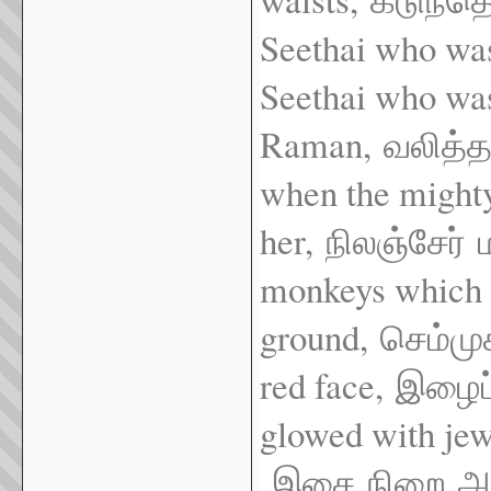
கடுந்தெ
Seethai who was
Seethai who was
Raman,
வலித்
when the might
her,
நிலஞ்சேர்
monkeys which 
ground,
செம்மு
red face,
இழைப
glowed with jew
இசை
நிறை
அ