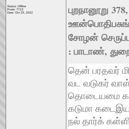
378
Status: Offline
புறநானூறு
Posts: 7713
Date:
Oct 25, 2022
ஊன்பொதி
பசுங
சோழன்
செருப்
:
,
பாடாண்
துற
தென்
பரதவர்
ம
வட
வடுகர்
வாள
தொடையமை
க
கடுமா
கடைஇ
நல்
தார்க்
கள்ள