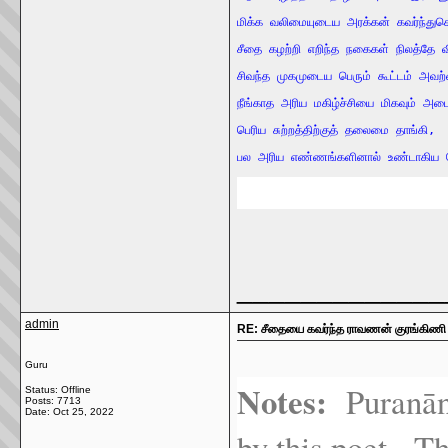
மிக்க
வலிமையுடைய
அரக்கன்
கவர்ந்து
சீதை
கழற்றி
எறிந்த
நகைகள்
நிலத்தே
வ
சிவந்த
முகமுடைய
பெரும்
கூட்டம்
அவற்
நீங்காத
அரிய
மகிழ்ச்சியை
மிகவும்
அடை
பெரிய
சுற்றத்திற்குத்
தலைமை
தாங்கி
,
பல
அரிய
எண்ணங்களினால்
உண்டாகிய
_____________
admin
RE: சீதையை கவர்ந்த ராவணன் குரங்கிணி
Guru
Notes:
Puranānū
Status: Offline
Posts: 7713
Date:
Oct 25, 2022
by this poet. Th