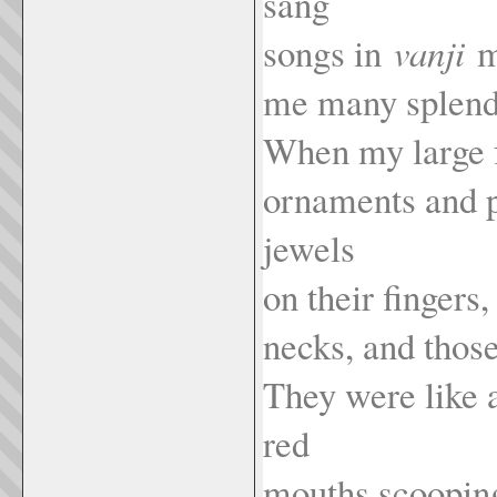
sang
songs in
vanji
mo
me many splendi
When my large f
ornaments and pu
jewels
on their fingers
necks, and those
They were like 
red
mouths scooping