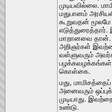
முடியவில்லை. மாம
மதுபானம்‌ அரசியலி
கூறுவதன்‌ மூலமே 
எடுத்துரைத்தார்‌. 
மாறானவை தான்‌. ஆ
அறிஞர்கள்‌ இவற்ற
வள்ளுவரும்‌ அவர்க
பழக்கவழக்கங்கள்‌
கொள்கை.
மது, மாமிசத்தைப்
அனைவரும்‌ ஒப்ப
முடியாது. இவற்றைப
உண்டு.