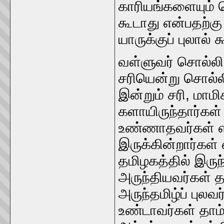
காரியங்களையும்‌ ச
கூடாது என்பதற்கு 
யாருக்குப்‌ புலால்‌
வள்ளுவர்‌ சொல்லி
சரியென்று சொல்லிவ
இன்றும்‌ சரி, மாமி
களாயிருந்தார்கள்‌
உண்ணாதவர்கள்‌ எல்
இருக்கின்றார்கள்
தமிழகத்தில்‌ இருந்
அருந்தியவர்கள்‌ த
அருந்‌தமிழ்ப்‌ புலவர
உண்டாவர்கள்‌ தாம்‌