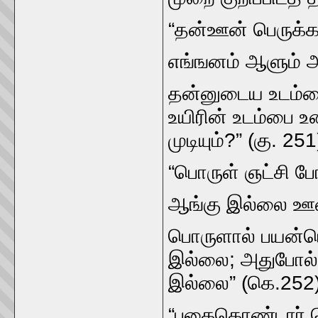
“தன்ஊன்‌ பெருக்கற
எங்ஙனம்‌ ஆளும்‌ அ
தன்னுடைய உடம்பை
உயிரின்‌ உடம்பை 
முடியும்‌?” (கு. 251
“பொருள்‌ ஞட்சி போ
ஆங்கு இல்லை ஊன்
பொருளால்‌ பயன்பெ
இல்லை; அதுபோல்‌ 
இல்லை” (கெ.252
“பகைகொண்டார்‌ ந