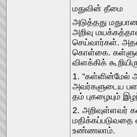
மதுவின்‌ தீமை
அடுத்தது மதுபானம்
அறிவு மயக்கத்தா
செய்வார்கள்‌. அத
கொள்கை. கள்ளு
விளக்கிக்‌ கூறியிரு
1. “கள்ளின்மேல்‌
அவர்களுடைய பகைவர
தம்‌ புகழையும்‌ இழந
2. அறிவுள்ளவர்‌ 
மதிக்கப்படுவதை 
உண்ணலாம்‌.