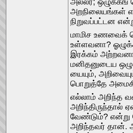
அல்லர்‌; ஒழுக்கங்‌
அறநிலையங்கள்‌ எல
நிறுவப்பட்டன என
மாமிச உணவைக்‌ க
உள்ளவனா? ஓழுக்
இரக்கம்‌ அற்றவனா
மனிதனுடைய ஒழுக்
யையும்‌, அறிவைய
பொறுத்தே அமைக
எல்லாம்‌ அறிந்த
அறிந்திருந்தால்‌ 
வேண்டும்‌? என்று
அறிந்தவர்‌ தான்‌.