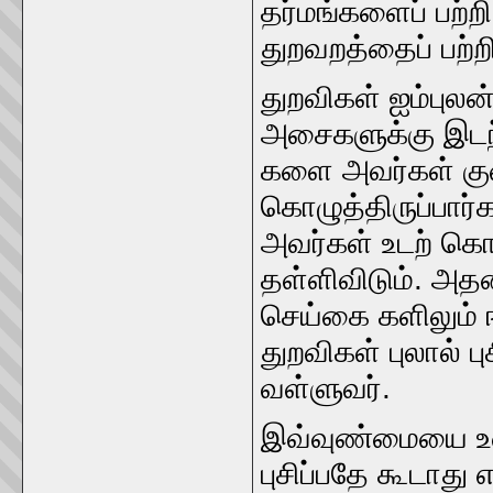
தர்மங்களைப்‌ பற்
துறவறத்தைப்‌ பற்றி
துறவிகள்‌ ஐம்புல
அசைகளுக்கு இடந்
களை அவர்கள்‌ குற
கொழுத்திருப்பார்க
அவர்கள்‌ உடற்‌ க
தள்ளிவிடும்‌. அத
செய்கை களிலும்‌ ஈ
துறவிகள்‌ புலால்‌ ப
வள்ளுவர்‌.
இவ்வுண்மையை உணர
புசிப்பதே கூடாது 