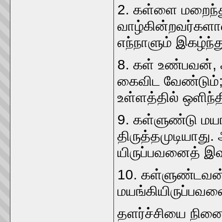
2. கள்ளை மறைந்து
வாழ்கின்றவர்களால
எந்நாளும்‌ இகழ்ந்த
8. கள்‌ உண்பவன்‌,
கைவிட வேண்டும்‌;
உள்ளத்தில்‌ ஒளிந்தி
9. கள்ளுண்டு மயங்
திருத்தமுடியாது. 
யிருப்பவனைத்‌ இவ
10. கள்ளுண்டவன்
மயங்கியிருப்பவன
தளர்ச்சியை நின