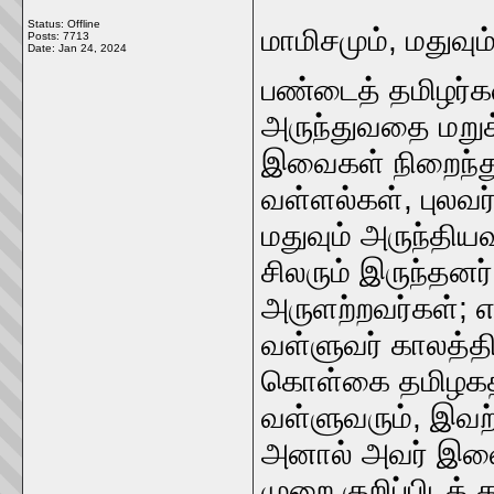
Status: Offline
மாமிசமும்‌, மதுவும்
Posts: 7713
Date:
Jan 24, 2024
பண்டைத்‌ தமிழர்க
அருந்துவதை மறுக
இவைகள்‌ நிறைந்து 
வள்ளல்கள்‌, புலவர்
மதுவும்‌ அருந்திய
சிலரும்‌ இருந்தனர்
அருளற்றவர்கள்‌; எ
வள்ளுவர்‌ காலத்தி
கொள்கை தமிழகத்த
வள்ளுவரும்‌, இவற
அனால்‌ அவர்‌ இவை ய
முறை குறிப்பிடத்‌ 