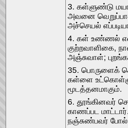
3. கள்ளுண்டு மயங்கு
அவனை வெறுப்பாள்‌
அச்செயல்‌ எப்படியா
4. கள்‌ உண்ணல்‌ எ
குற்றவாளிகை, நாணம
அஞ்சுவாள்‌; புறங்கா
35. பொருளைக்‌ கொட
கள்ளை உட்கொள்
மூடத்தனமாகும்‌.
6. தூங்கினவர்‌ செ
காணப்பட மாட்டார்‌
நஞ்சுண்பவர்‌ போல்‌