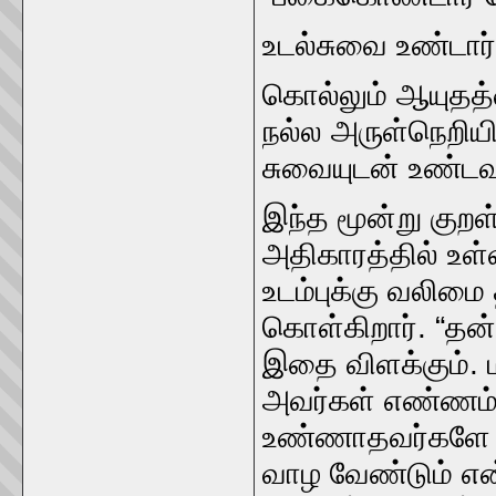
உடல்சுவை உண்டார்‌
கொல்லும்‌ ஆயுதத்
நல்ல அருள்நெறியில
சுவையுடன்‌ உண்டவர
இந்த மூன்று குறள்க
அதிகாரத்தில்‌ உள்
உடம்புக்கு வலிமை 
கொள்கிறார்‌. “தன்
இதை விளக்கும்‌. ம
அவர்கள்‌ எண்ணம்‌
உண்ணாதவர்களே இர
வாழ வேண்டும்‌ என்