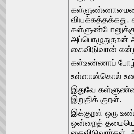
கள்ளுண்ணாமையைப்ப
வியக்கத்தக்கது.
கள்ளுண்‌போனுக்கு 
அப்பொழுதுதான்‌ 
கைவிடுவான்‌ என்ற
கள்உண்ணாப்‌ போழ்
உள்ளான்‌கொல்‌ உண
இதுவே கள்ளுண்ணா
இறுதிக்‌ குறள்‌.
இக்குறள்‌ ஒரு உண
ஒன்றைத்‌ தமையென
கைவிடுவார்கள்‌. அ