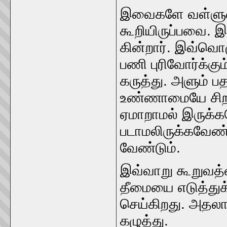
இவைகளே வள்ளுவர்
கூறியிருப்பவை. இதை
கின்றார்‌. இவ்வொழ
பணி புரிவோர்க்கும்
கருத்து. அளும்‌ பத
உண்ணாமையே சிறந்த
ஏமாறாமல்‌ இருக்க
படாமலிருக்கவேண்
வேண்டும்‌.
இவ்வாறு கூறுவத்ன்
தீமையை எடுத்துக்‌
செய்கிறது. அதலா
கழுத்து.