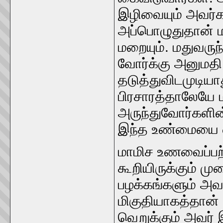
இழிவையும்‌ அவர்க
அப்‌பொழுதுதான்‌ ம
மறையும்‌. மதுவருந
வோர்க்கு அனுமதி 
தடுத்துவிடமுடியாத
பிரசாரத்தாலேயே மத
அருந்துவோர்களின்
இந்த உண்மையை வள்ள
மாமிச உணவைப்பற்றிய
கூறியிருக்கும்‌
பழக்கங்களும்‌ அவர
மிகுதியாகத்தான்
வெறுக்கும்‌ அவர