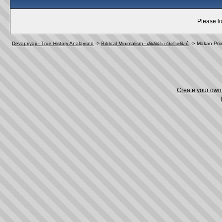
Please lo
Devapriyaji - True History Analaysed
->
Biblical Minimalism - விவிலிய மினிமலிசம்
->
Makan Prior
Create your ow