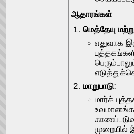
ஆதாரங்கள்
மெத்தேயு மற்ற
எதுவாக இரு
புத்தகங்கள
பெரும்பாலும
எடுத்துக்
மாறுபாடு
:
மார்க் புத்
உவமானங்கள
காணப்படுவத
முறையில் இ