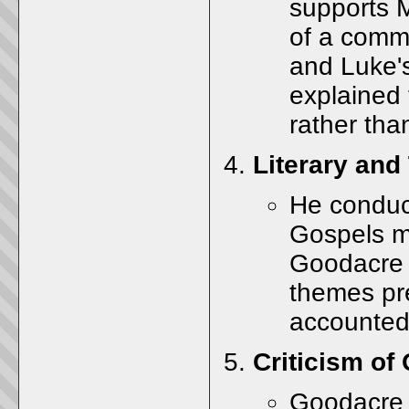
supports M
of a comm
and Luke's
explained 
rather th
Literary and
He conduct
Gospels m
Goodacre b
themes pr
accounted 
Criticism of
Goodacre c