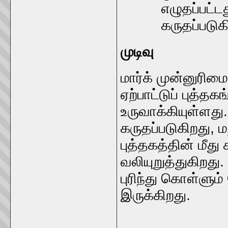
எழுதப்பட்
கருதப்படுக
முடிவு
மார்க் முன்னுரிம
ஏற்பாட்டுப் புத்த
உருவாக்கியுள்ளது.
கருதப்படுகிறது, மற
புத்தகத்தின் மீத
வலியுறுத்துகிறத
புரிந்து கொள்ளும
இருக்கிறது.