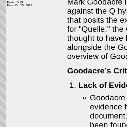
Mark Goodacre is
Posts: 7713
Date:
Oct 25, 2024
against the Q hyp
that posits the e
for "Quelle," the
thought to have
alongside the Go
overview of Good
Goodacre’s Crit
Lack of Evi
Goodacre a
evidence f
document.
been found