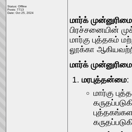
Status: Offline
Posts: 7713
Date:
Oct 25, 2024
மார்க் முன்னுரிம
பிரச்சனையின் முக
மார்கு புத்தகம் ம
லூக்கா ஆகியவற்ற
மார்க் முன்னுரி
மரபுத்தன்மை
:
மார்கு புத்
கருதப்படுக
புத்தகங்க
கருதப்படுக