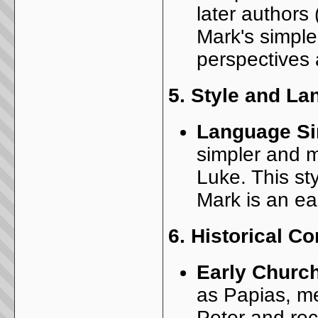
later authors
Mark's simpler
perspectives 
5.
Style and La
Language Si
simpler and m
Luke. This sty
Mark is an ear
6.
Historical Co
Early Churc
as Papias, m
Peter and rec