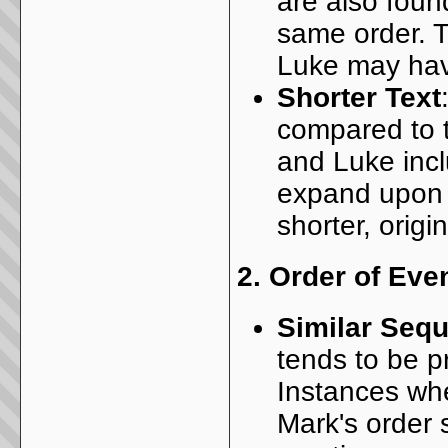
are also foun
same order. 
Luke may hav
Shorter Text
compared to 
and Luke incl
expand upon i
shorter, origi
2.
Order of Eve
Similar Seq
tends to be 
Instances wh
Mark's order 