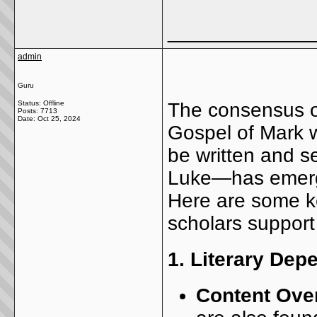
_____________
admin
Guru
Status: Offline
The consensus 
Posts: 7713
Date:
Oct 25, 2024
Gospel of Mark w
be written and s
Luke—has emerge
Here are some ke
scholars support 
1.
Literary Dep
Content Ove