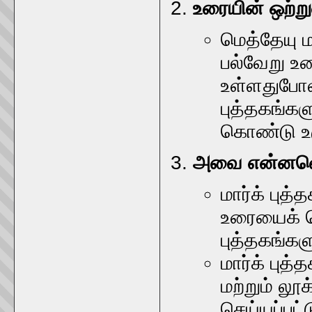
உரையின் ஒற்ற
மெத்தேயு ம
பல்வேறு உரை
உள்ளதுபோ
புத்தகங்கள
கொண்டு உர
அவை என்னவெ
மார்க் புத்
உரையைக் 
புத்தகங்கள
மார்க் புத
மற்றும் லூ
செய்யப்பட்