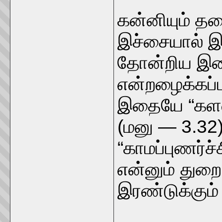
கன்னியும் த
இச்சையால் இ
தோன்றிய இணை
என்றழைக்கப்பட
இதையே “களவு”
(மனு — 3.32
“காமப்புணர்ச
என்னும் துறை 
இரண்டுக்கும்