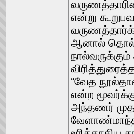
வருணத்தாரின
என்று கூறுபவர
வருணத்தார்க்
ஆனால் தொல்கா
நால்வருக்கும
விரித்துரைத்த
“வேத நூல்தா
என்ற மூவர்க்
அந்தணர் முத
வேளாண்மாந்தர
உரித்தாகிய கா