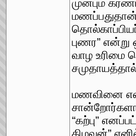
முன்பும் கரண
மணப்பதுதான் 
தொல்காப்பிய
புணர” என்ற
வாழ உரிமை க
சமுதாயத்தால் 
மணவினை என்
சான்றோர்களால
“கற்பு” எனப்ப
கிழவன்” என