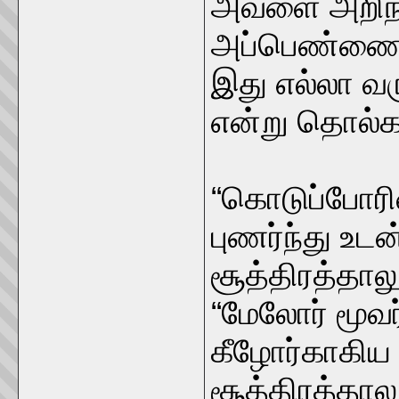
அவளை அறிந்த
அப்பெண்ணைக்
இது எல்லா வர
என்று தொல்கா
“கொடுப்போரி
புணர்ந்து உ
சூத்திரத்தாலு
“மேலோர் மூவர
கீழோர்காகிய
சூத்திரத்தாலும