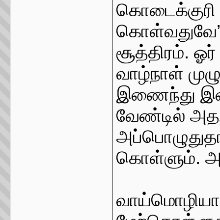
கொடைக்குரி 
கொள்வதுவே”
சூத்திரம். ஓ
வாழ்நாள் ம
இணைந்து இன்ப
வேண்டில் அதற
அப்பொழுதுதா
கொள்ளும். அத
வாய்மொழியாக