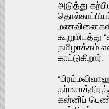
அடுத்து கற்பி
தொல்காப்பியர்
மணவினைகளில்
கூறுமிடத்து “
தமிழாக்கம் என்
காட்டுகிறார்.
“பிரம்மவிவா
தர்மசாத்திரத
கன்னிப் பெண