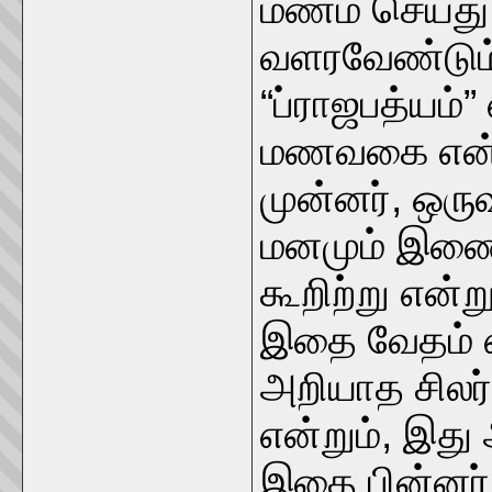
மணம் செய்து
வளரவேண்டும
“ப்ராஜபத்யம்
மணவகை என்பர
முன்னர், ஒருவ
மனமும் இணைவ
கூறிற்று என்ற
இதை வேதம் 
அறியாத சிலர்
என்றும், இது 
இதை பின்னர் 