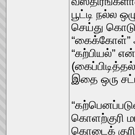
வஸ்திரங்களா
பூட்டி நல்ல 
செய்து கொடுத
“கைக்கோள்” 
“கற்பியல்” எ
(கைப்பிடித்தல
இதை ஒரு சட்
“கற்பெனப்பட
கொளற்குரி ம
கொடைக் குரி