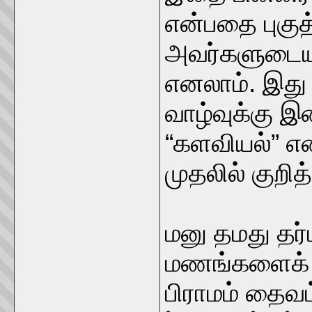
என்பதை புகுத்
அவர்களுடைய 
எனலாம். இது
வாழ்வுக்கு 
“களவியல்” எ
முதலில் குறித்
மனு தமது தர்
மணங்களைக் கீ
பிராமம் தைவ