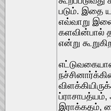
கூறப்படுவது 
படும். இதை ய
எவ்வாறு இணை
களவின்பால் த
என்று கூறுகிற
எட்டுவகையா
நச்சினார்க்கி
விளக்கியிருக்
ப்ராசாபத்யம்,
இராக்கதம், பை