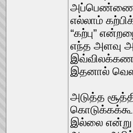
அப்பெண்ணை ம
எல்லாம் கற்பி
“கற்பு” என்றழ
எந்த அளவு அ
இவ்விலக்கணத
இதனால் வெளிப
அடுத்த சூத்
கொடுக்கக்கூ
இல்லை என்று