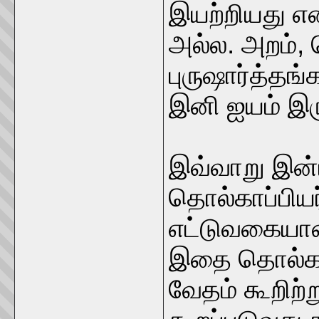
இயற்றியது என
அல்ல. அறம், 
புருஷார்த்தங்
இனி ஐயம் இரு
இவ்வாறு இன்
தொல்காப்பியர
எட்டுவகையா
இதை தொல்கா
வேதம் கூறிற்ற