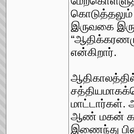
மேற்கொள்ளுத
கொடுத்தலும் 
இருவகை இரு
“ஆதிக்கரணமு
என்கிறார்.
ஆதிகாலத்தில
சத்தியமாகக்
மாட்டார்கள்.
ஆண் மகன் க
இணைந்து பின