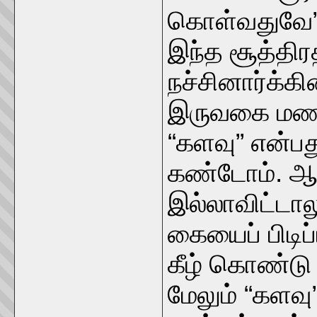
கொள்வதுவே
இந்த சூத்திர
நச்சினார்க்கி
இருவகை மணமு
“களவு” என்பத
கண்டோம். ஆத
இல்லாவிட்டா
கையைப் பிடிப
கீழ் கொண்டு 
மேலும் “களவு