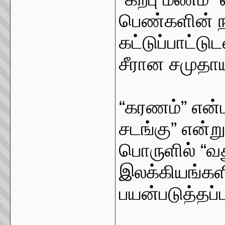
பெண்களின் 
கட்டுப்பாட்ட
சீரான சமுதா
“கரணம்” என்
சடங்கு” என்ற
பொருளில் “வ
இலக்கியங்கள
பயன்படுத்தப்ப