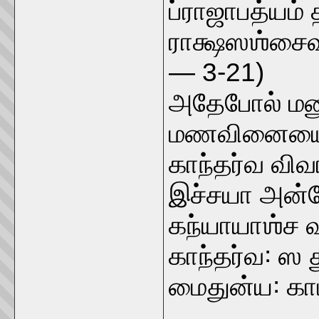
ப்ராஜாபத்யம்
ராக்ஷஸஶ்சை
— 3-21)
அதேபோல் ம
மணவினையையும
காந்தர்வ வி
இச்சயா அன்
கந்யாயாஶ்ச வ
காந்தர்வ꞉ ஸ
மைதுன்ய꞉ கா