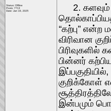
2. களவும் 
Status: Offline
Posts: 7713
Date:
Jan 16, 2025
தொல்காப்பியத
“கற்பு” என்
விரிவான குறி
பிரிவுகளில் க
பின்னர் கற்ப
இப்பகுதியில்,
குறிக்கோள் 
சூத்திரத்திலே
இன்பமும் பொ