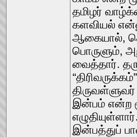
தமிழர் வாழ்க
களவியல் என்ன
ஆகையால், தொல
பொருளும், அ
வைத்தார். தர
“திரிவருக்கம
திருவள்ளுவர்
இன்பம் என்ற
எழுதியுள்ளார
இன்பத்துப் ப