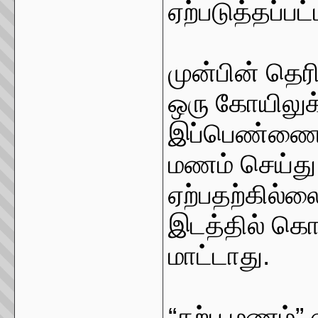
ஏற்படுத்தப்பட்
முன்பின் தெ
ஒரு கோயிலுக
இப்பெண்ணை ந
மணம் செய்து 
ஏற்பதற்கில்ல
இடத்தில் கொட
மாட்டாது.
“கற்பு மணம்” 