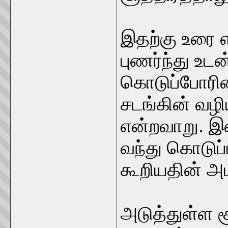
இதற்கு உரை எ
புணர்ந்து உ
கொடுப்போரின்
சடங்கின் வழி
என்றவாறு. இ
வந்து கொடுப
கூறியதின் அடங
அடுத்துள்ள ச