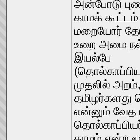
அன்போடு புண
காமக் கூட்ட
மறையோர் தேய
உறை அமை நல
இயல்பே
(தொல்காப்பிய
முதலில் அறம்
தமிழர்களது 
என்னும் வேத
தொல்காப்பியர
காமம் என்ற மூ