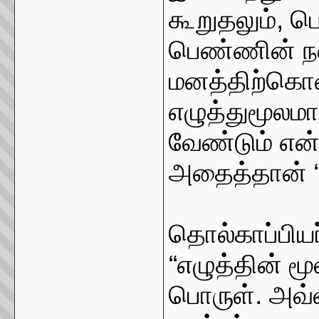
கூறுதலும், பொ
பெண்ணின் நல
மனத்திற்கொண
எழுத்துமூல
வேண்டும் என்
அதைத்தான் “
தொல்காப்பியர
“எழுத்தின் மூ
பொருள். அவ்வ