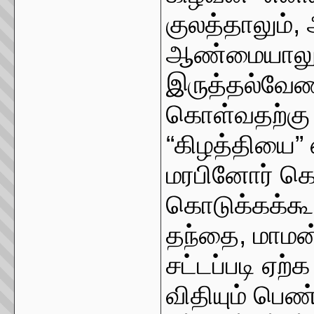
குலத்தாலும்,
ஆண்மையாலும
இருத்தல்வே
கொள்வதற்கு 
“கிழத்தியை
மரபினோர் க
கொடுக்கக்கூ
தந்தை, மாமன
சட்டப்படி ஏற்
விதியும் பெ