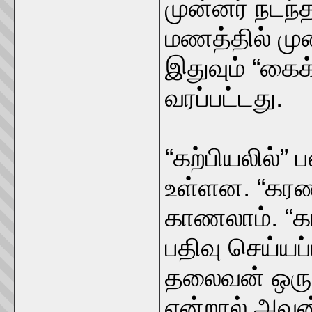
முன்னர் நடந்
மணத்தில் முற
இதுவும் “கை
வரப்பட்டது.
“கற்பியலில்”
உள்ளன. “கர
காணலாம். “கர
பதிவு செய்யப
தலைவன் ஒரு
என்றால் அவன்