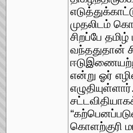
எடுத்துக்காட்
முதலிடம் கொடு
சிறப்பே தமிழ்
வந்ததுதான் ச
ஈடுஇணையற்ற க
என்று ஓர் எ
எழுதியுள்ளார
சட்டவிதியாகக
“கற்பெனப்பட
கொளற்குரி ம