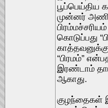
பூப்பெய்திய
முன்னர் அணி
பிரம்மச்சரிய
கொடுப்பது “பி
காத்தவனுக்க
“பிரமம்” என
இரண்டாம் தா
ஆகாது.
குழந்தைகள் 