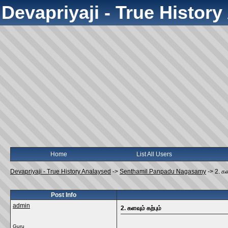
Devapriyaji - True Histor
Home
List All Users
Devapriyaji - True History Analaysed
->
Senthamil Panpadu Nagasamy
->
2. கள
Post Info
admin
2. களவும் கற்பும்
Guru