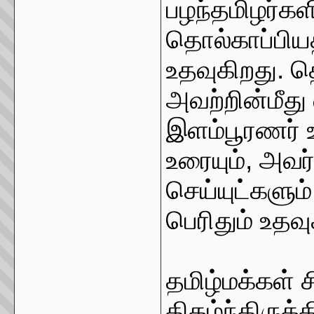
பழந்தமிழர்கள
தொல்காப்பியத்
உதவுகிறது. த
அவற்றின்மீது 
இளம்பூரணர் உ
உரையும், அவர
செய்யுட்களும
பெரிதும் உதவ
தமிழ்மக்கள் 
திகழ்ந்திருக்