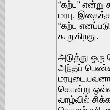
“கற்பு” என்று
மரபு. இதைத்த
“கற்பு எனப்ப
கூறுகிறது.
அடுத்து ஒரு
அந்தப் பெண
மரபுடையவனாக
கொன்று ஒவ்
வாழ்வில் சிக