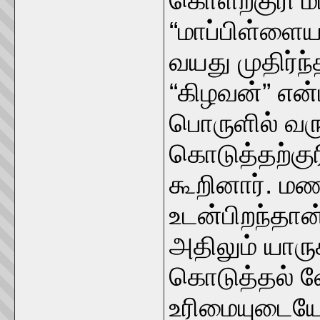
கொளற்குரி மர
“மாப்பிள்ளை
வயது முதிர்ந
“கிழவன்” என்
பொருளில் வர
கொடுத்தற்கு
கூறினார். ம
உடன்பிறந்தான
அதிலும் யார
கொடுத்தல் வ
உரிமையுடையோ