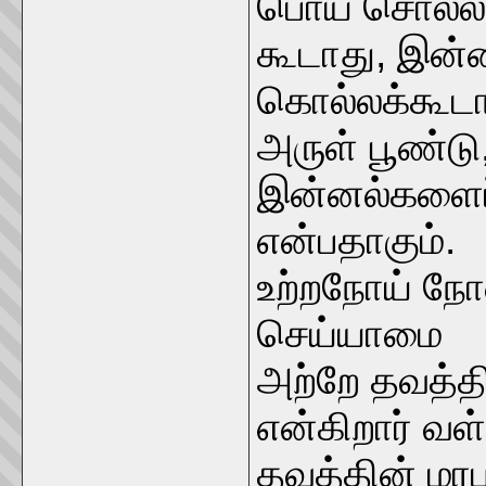
பொய் சொல்லக
கூடாது, இன்ன
கொல்லக்கூடா
அருள் பூண்டு
இன்னல்களைப்
என்பதாகும்.
உற்றநோய் நோன
செய்யாமை
அற்றே தவத்தி
என்கிறார் வ
தவத்தின் மரப