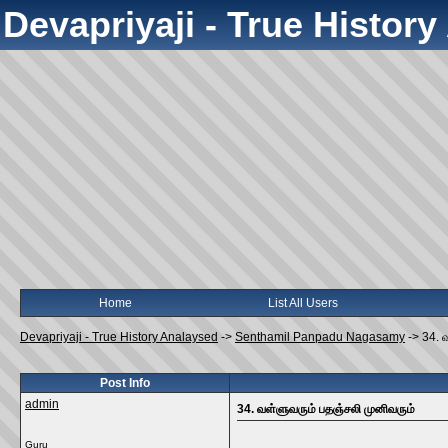
Devapriyaji - True Histor
Home
List All Users
Devapriyaji - True History Analaysed
->
Senthamil Panpadu Nagasamy
->
34. 
Post Info
admin
34. வள்ளுவரும் பதஞ்சலி முனிவரும்
Guru