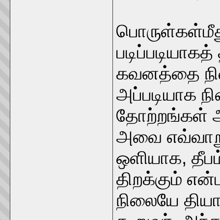
பொருள்கள்மீ
படிப்படியாகத் 
கவனத்தை நில
அப்படியாக ந
தோற்றங்கள் 
அவை எவ்வாறு 
ஒளியாக, தீ
திறக்கும் என்
நிலையே தியான