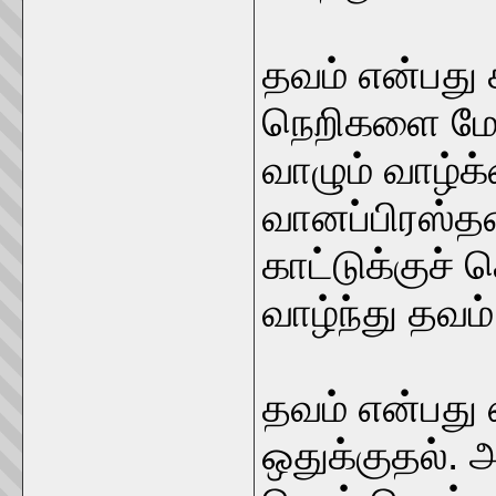
தவம் என்பது
நெறிகளை மேற
வாழும் வாழ்
வானப்பிரஸ்தன
காட்டுக்குச் 
வாழ்ந்து தவம
தவம் என்பது
ஒதுக்குதல். 