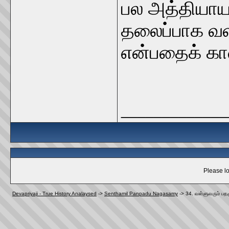
பல அத்தியாய
தலைப்பாக வள்ள
என்பதைக் க
_____________
Please lo
Devapriyaji - True History Analaysed
->
Senthamil Panpadu Nagasamy
->
34. வள்ளுவரும் பதஞ