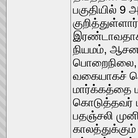
பகுதியில் 9
குறித்துள்ளார்
இரண்டாவதாக 
நியமம், ஆச
பொறைநிலை, 
வகையாகச் சொ
மார்க்கத்தை
கொடுத்தவர் 
பதஞ்சலி முன
காலத்துக்கும்