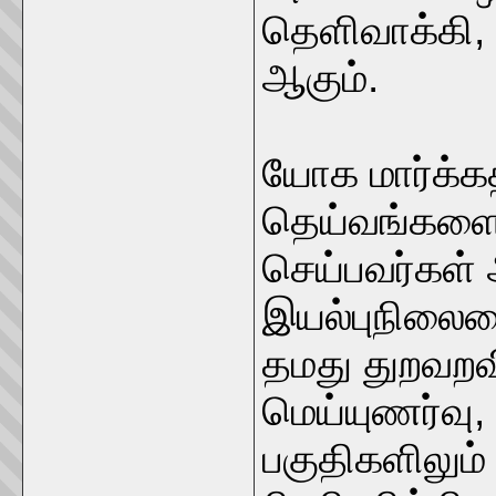
தெளிவாக்கி
ஆகும்.
யோக மார்க்கத
தெய்வங்களை 
செய்பவர்கள்
இயல்புநிலைய
தமது துறவறவ
மெய்யுணர்வு,
பகுதிகளிலும