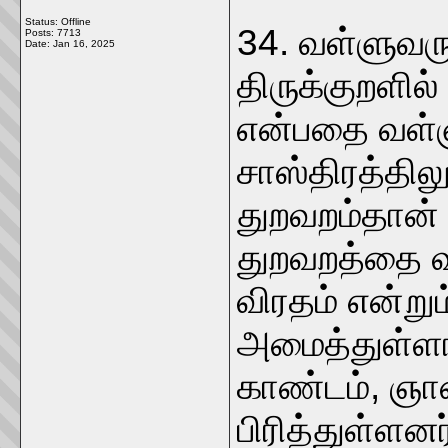
Status: Offline
34. வள்ளுவரு
Posts: 7713
Date:
Jan 16, 2025
திருக்குறளில்
என்பதை வள்ள
சாஸ்திரத்திலு
துறவறம்தான் 
துறவறத்தை வள
விரதம் என்று
அமைத்துள்ளா
காண்டம், ஞா
பிரித்துள்ளனர