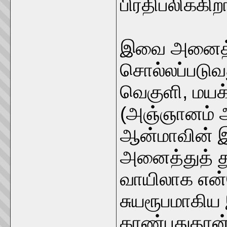
பிரதிபலிக்கிறா
இவை அனைத்த
சொல்லப்படுவ
வெகுளி, மய
(அஞ்ஞானம் அல
ஆன்மாவின் 
அனைத்துத் த
வாயிலாக என்ற
சுயரூபமாகி
காண்பதுதான்