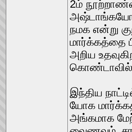
2ம் நூற்றாண்ட
அஷ்டாங்கயோக
நமக என்று குறி
மார்க்கத்தை 
அறிய உதவுகி
கொண்டாவில் 
இந்திய நாட்ட
யோக மார்க்க
அங்கமாக மே
வைணவம், சாக