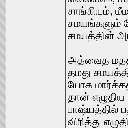
சாங்கியம், ம
சமயங்களும் 
சமயத்தின் 
அத்வைத மதத்
தமது சமயத்த
யோக மார்க்க
தான் எழுதிய
பாஷ்யத்தில் 
விரித்து எழுதி