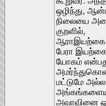
கூறுவர். அந்
ஒழிந்து, ஆ
நிலையை அடை
குறளில்,
ஆராஇயற்கை அ
பேரா இயற்கை 
யோகம் என்ப
அமர்ந்துகொண்
மட்டுமே அல்
அங்கங்களையு
அவாவினை ஒழ