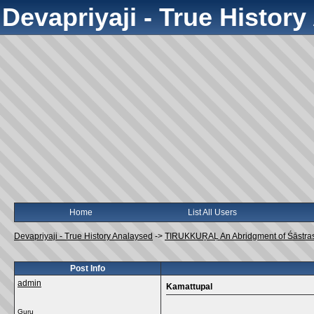
Devapriyaji - True Histor
Home
List All Users
Devapriyaji - True History Analaysed
->
TIRUKKUṞAḶ An Abridgment of Śāstra
Post Info
admin
Kamattupal
Guru