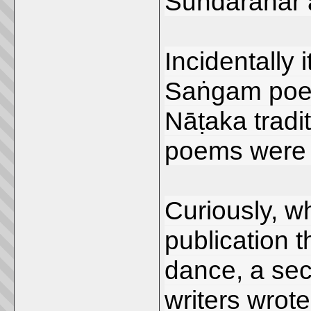
Sundaranar 
Incidentally 
Saṅgam poeti
Nāṭaka tradi
poems were or
Curiously, wh
publication
dance, a sect
writers wrot