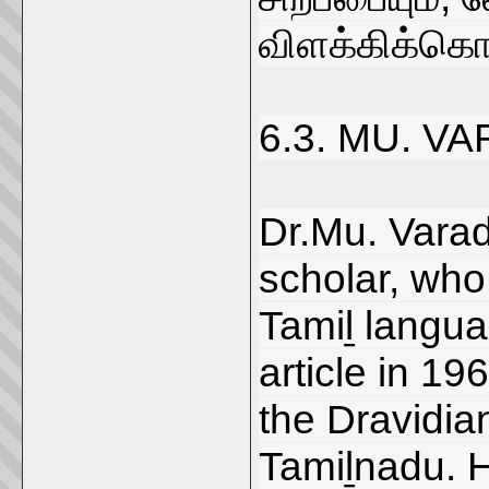
விளக்கிக்கொ
6.3. MU. 
Dr.Mu. Varad
scholar, who
Tamiḻ langua
article in 19
the Dravidia
Tamiḻnadu. H