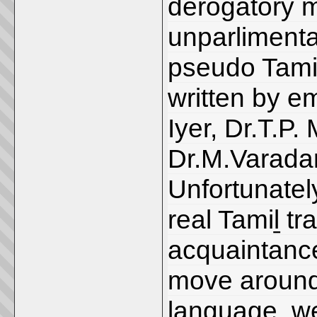
derogatory 
unparlimenta
pseudo Tami
written by e
Iyer, Dr.T.P
Dr.M.Varadar
Unfortunatel
real Tamiḻ tr
acquaintance
move around 
language, we