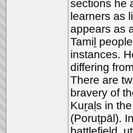
sections he 
learners as l
appears as a
Tamiḻ people
instances. H
differing fro
There are tw
bravery of t
Kuṟaḷs in th
(Poruṭpāl). I
battlefield, 