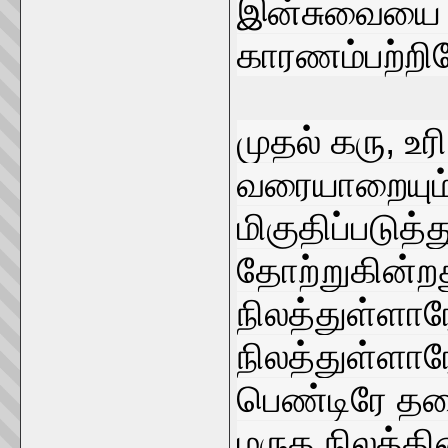
இன்சுவையை உ
காரணம்பற்றிய
முதல் கரு, உ
வரையாறையும
மிகுதிப்படுத
தோற்றுகின்றது
நிலத்துள்ள
நிலத்துள்ளாரே
பெண்டிரே தலை
மருத நிலத்த