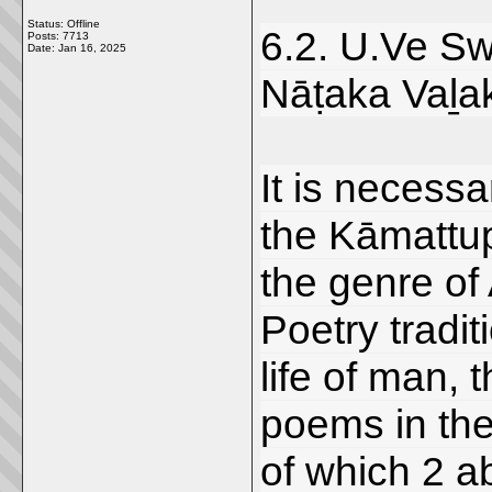
Status: Offline
6.2. U.Ve S
Posts: 7713
Date:
Jan 16, 2025
Nāṭaka Vaḻa
It is necessa
the Kāmattup
the genre o
Poetry tradi
life of man, 
poems in th
of which 2 