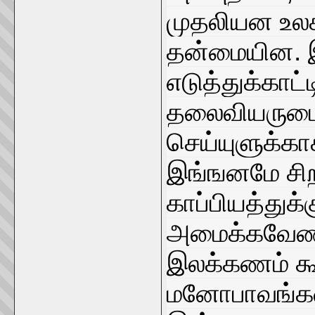
முதலியன உலகி
தன்மையின. 
எடுத்துக்கா
தலைவியருடை
செய்யுளுக்
இங்ஙனமே சிற
காப்பியத்துக
அமைக்கவேண்டு
இலக்கணம் க
மனோபாவங்கள