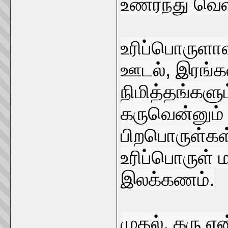
உணர்ந்து வெளி
உரிப்பொருளாவத
ஊடல், இரங்க
நிமித்தங்களு
கருவென்னும் 
பிறபொருள்கள்
உரிப்பொருள்
இலக்கணம்.
முதல், கரு எ