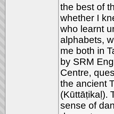
the best of t
whether I kn
who learnt u
alphabets, w
me both in T
by SRM Engi
Centre, ques
the ancient 
(Kūttāṭikaḷ).
sense of dan