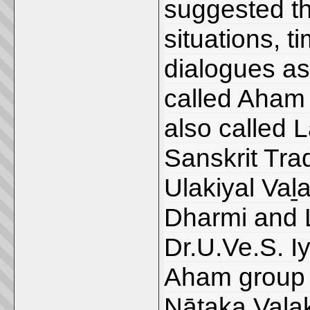
suggested t
situations, 
dialogues as
called Aham
also called 
Sanskrit Tra
Ulakiyal Vaḻ
Dharmi and 
Dr.U.Ve.S. Iy
Aham group o
Nāṭaka Vaḻa