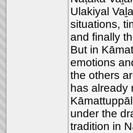
Ulakiyal Vaḻ
situations, t
and finally t
But in Kāmat
emotions and
the others a
has already 
Kāmattuppāl 
under the dr
tradition in