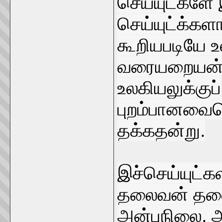
செய்யுட்களே
செய்யுட்க்கள
கூறியபடியே 
வரையறையன்ற
உலகியலுக்குப்
புறம்பானவை
தக்கதன்று.
இச்செய்யுட்
தலைவன் தலை
அன்புநிலை, அ