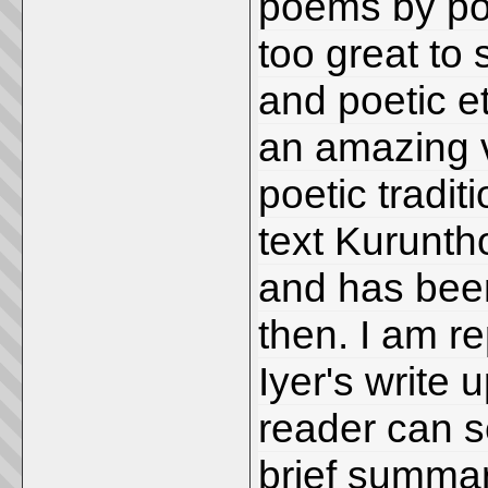
poems by po
too great to
and poetic e
an amazing v
poetic traditi
text Kuruntho
and has been
then. I am 
Iyer's write 
reader can s
brief summary