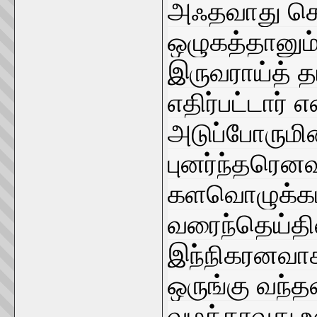
அஃதவாது செல
ஒழுகத்தானும்
இருவராய்த் தம
எதிர்பட்டார்
அடுப்போருமின
புனர்ந்தரெனவு
களவொழுக்கம
வரைந்தெய்தின
இந்நிகரனவாக
ஒருங்கு வந்த
வழக்காவது உ