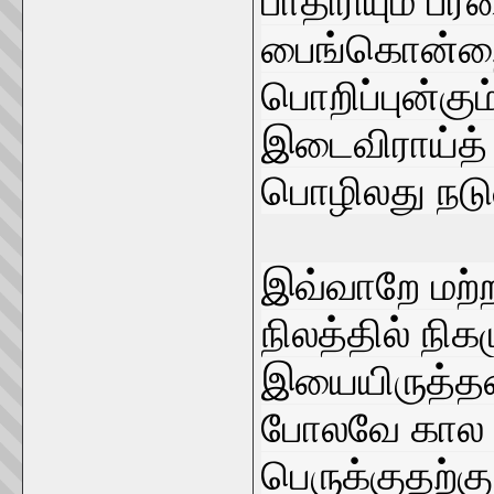
பாதிரியும் ப
பைங்கொன்றை
பொறிப்புன்கு
இடைவிராய்த்
பொழிலது நடு
இவ்வாறே மற்ற
நிலத்தில் நிகழ
இயையிருத்தல
போலவே கால 
பெருக்குதற்