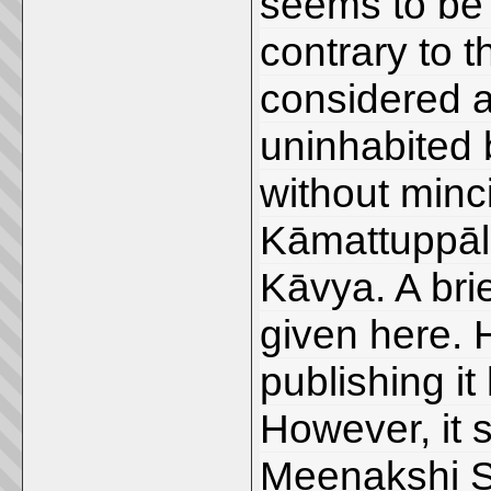
seems to be 
contrary to t
considered as
uninhabited 
without minc
Kāmattuppāl 
Kāvya. A bri
given here. H
publishing it
However, it 
Meenakshi Su