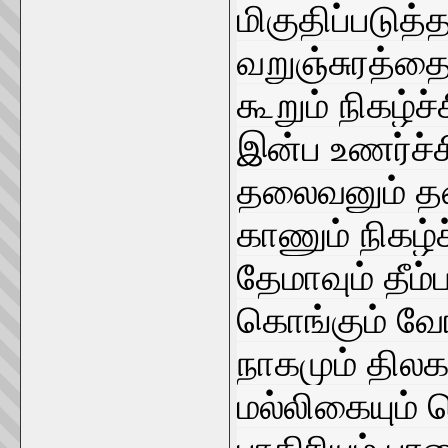
மிகுதிப்படுத்
வறுஞ்சுரத்தை
கூறும் நிகழ்
இன்ப உணர்ச்ச
தலைவனும் த
காணும் நிகழ்
தேமாவும் தீம
கொங்கும் வேங
நாகமும் திலகம
மல்லிகையும்