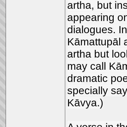
artha, but i
appearing on
dialogues. I
Kāmattupāl a
artha but loo
may call Kā
dramatic poe
specially sa
Kāvya.)