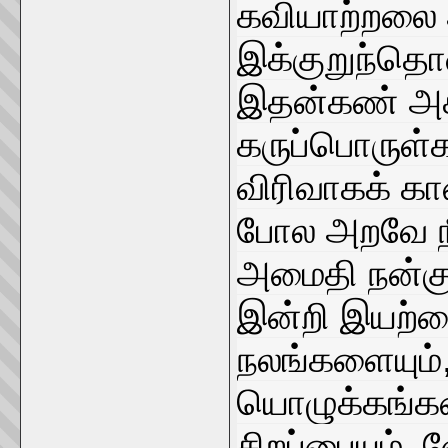
கவியாற்றலை 
இக்குறுந்தொக
இதன்கண் அக
கருப்பொருள்க
விரிவாகக் கா
போல அறவே நீ
அமைதி நன்குட
இன்றி இயற்கை
நலங்களையும
யொழுக்கங்கள
சிறப்பையும்,