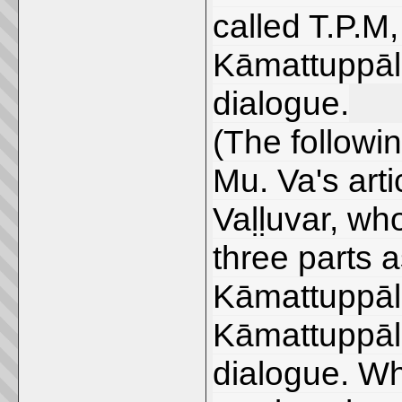
called T.P.M,
Kāmattuppāl 
dialogue.
(The followin
Mu. Va's art
Vaḷḷuvar, who
three parts 
Kāmattuppāl,
Kāmattuppāl 
dialogue. Whi