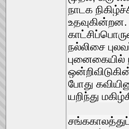
நாடக நிகிழ்
உதவுகின்றன. 
காட்சிப்பொர
நல்லிசை புலவ
புனைகையில் ந
ஒன்றிவிடுகி
போது கவியி
யறிந்து மகிழ்
சங்ககாலத்துப