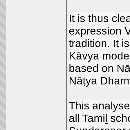
It is thus cl
expression V
tradition. It
Kāvya mode o
based on Nāṭ
Nāṭya Dharm
This analyse
all Tamiḻ sch