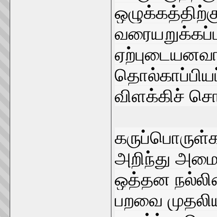
ஒழுக்கத்திற்
வரையறுக்கப்
ஏற்புடையனவா
தொல்காப்பிய
விளக்கிச் சொ
கருப்பொருள்
அறிந்து அமை
ஒத்தன நல்லிச
பறவை முதலிய