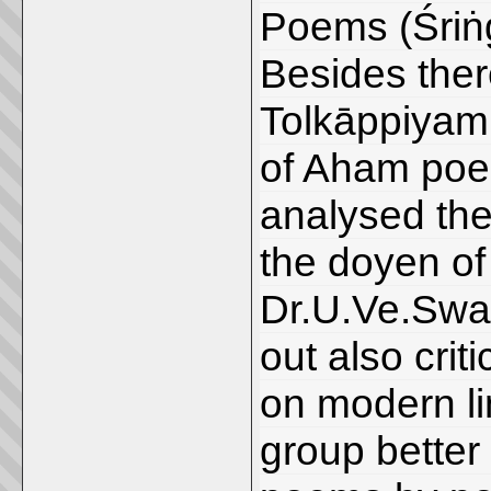
Poems (Śriṅ
Besides ther
Tolkāppiyam 
of Aham poe
analysed th
the doyen of
Dr.U.Ve.Swa
out also crit
on modern li
group better