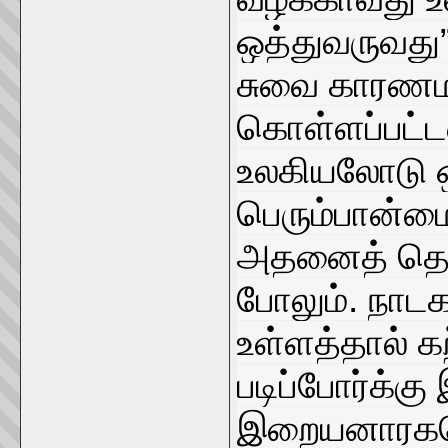
ஒத்துவருவது
சுவை காரண
கொள்ளப்பட்டன
உலகியலோடு ஒத
பெரும்பான்ம
அதனைத் தொல்க
போலும். நாட
உள்ளத்தால் க
படிப்போர்க்க
இறையனாரகபொ