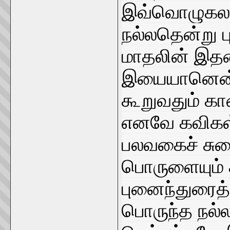
இவ்வொழுகலா
நல்லதென்று ப
மாதலின் இத
இயையானென்பத
கூறுவதும் க
எனவே கவிகள
பலவகைச் சுவை
பொருளையும் 
புனைந்துரைத
பொருந்த நல்