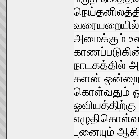
நெய்தனிலத்த
வரையறையில்
அமைக்கும் 
காணப்படுகின
நாடகத்தில் அர
களன் ஒன்றை 
கொள்வதும் ஓவ
ஓவியத்திற்க
எழுதிகொள்வத
புனையும் ஆசி