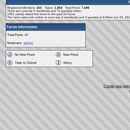
Registered Members:
323
Topics:
1,853
Total Posts:
7,696
There are currently
0
member(s) and
70
guest(s) online
.
1551
user(s) visited this forum in the past 24 hours
The most users ever online at once was 3 member(s) and 3 guest(s) at 9:08am Jun 04, 20
Forum Information
Total Posts: 47
Moderator:
admin
No New Posts
New Posts
Topic is Closed
Sticky
Create your ow