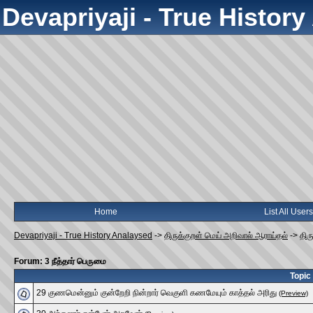
Devapriyaji - True Histor
Home
List All Users
Devapriyaji - True History Analaysed
->
திருக்குறள் மெய் அறிவால் ஆராய்தல்
->
திர
Forum: 3 நீத்தார் பெருமை
Topic
29 குணமென்னும் குன்றேறி நின்றார் வெகுளி கணமேயும் காத்தல் அரிது
(Preview)