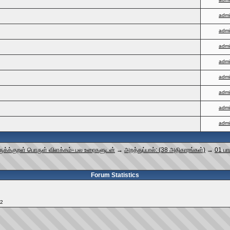
adm
adm
adm
adm
adm
adm
adm
adm
ருக்க்குறள் பொருள் விளக்கம்- பல உரைகளுடன்
→
அறத்துப்பால்: (38 அதிகாரங்கள்)
→
01 பா
Forum Statistics
12