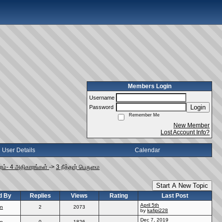
Members Login
Username
Login
Password
Remember Me
New Member
Lost Account Info?
User Details
Calendar
ிரம்- 4 அதிகாரங்கள்
->
3 நீத்தார் பெருமை
Start A New Topic
d By
Replies
Views
Rating
Last Post
April 5th
in
2
2073
by
kafipi228
Dec 7, 2019
in
0
1826