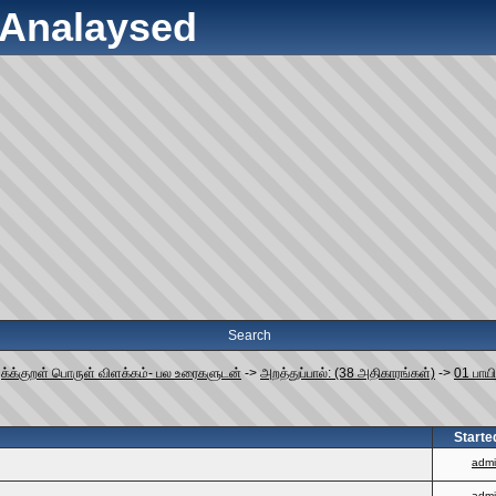
y Analaysed
Search
ுக்க்குறள் பொருள் விளக்கம்- பல உரைகளுடன்
->
அறத்துப்பால்: (38 அதிகாரங்கள்)
->
01 பாய
Starte
adm
adm