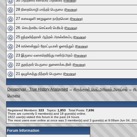
30 அந்தணர் என்போர் அறவோர்
(Preview)
28 நிறைமொழி மாந்தர் பெருமை
(Preview)
27 சுவைஒளி ஊறுஓசை நாற்றமென
(Preview)
26. செயற்கரிய செய்வார் பெரியர்
(Preview)
25 ஐந்தவித்தான் ஆற்றல் அகல்விசும்பு
(Preview)
24 உரனென்னும் தோட்டியான் ஓரைந்தும்
(Preview)
23 இருமை வகைதெரிந்து ஈண்டுஅறம்
(Preview)
22 துறந்தார் பெருமை துணைக்கூறின்
(Preview)
21 ஒழுக்கத்து நீத்தார் பெருமை
(Preview)
Devapriyaji - True History Analaysed
→
திருக்குறள் மெய் அறிவால் ஆராய்தல்
→
தி
பெருமை
Registered Members:
323
Topics:
1,853
Total Posts:
7,696
There are currently
0
member(s) and
18
guest(s) online
.
1822
user(s) visited this forum in the past 24 hours
The most users ever online at once was 3 member(s) and 3 guest(s) at 9:08am Jun 04, 20
Forum Information