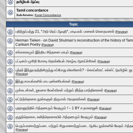
தமிழியல் ஆய்வு
Tamil concordance
Sub-forums:
Kural Concordance
Topic
பதிற்றுப்பத்து 21, *அடு நெய் ஆவுதி*, பாடியவர்: பாலைக் கெளதமனார்
(Preview)
Herman Tieken - on David Shulman’s reconstruction of the history of Tami
Caṅkam Poetry
(Preview)
சங்ககாலமும் இந்திய சிந்தனை மரபும்
(Preview)
பட்டினம்-முசிறி மோசடி தொல்லியல் அகழ்வு ஆராய்ச்சிகள்
(Preview)
புத்தர் இந்துமதத்திலிருந்து எப்போது விலகினார்? - கொய்ன்ராட் எல்ஸ்ட் (தமிழில்: ஜட
(Preview)
இந்து சமயங்களில் பாப புண்ணியங்கள்
(Preview)
முக்கடன்கள், ஐவகை வேள்விகள் மற்றும் தீர்த்த யாத்திரைகள்
(Preview)
எட்டுத்தொகை நூல்களுள் திருமால் அவதாரங்கள்
(Preview)
புறநானூற்றில் அந்தணரும் வேதமும் ! – 1 BY ச.நாகராஜன்
(Preview)
குறுந்தொகை, கலித்தொகையில் அந்தணரும் வேதமும்
(Preview)
பெரும்பாணாற்றுப்படை மற்றும் சிறுபாணாற்றுப்படை ஆகிய நூல்களில் வேதம் அந்
(Preview)