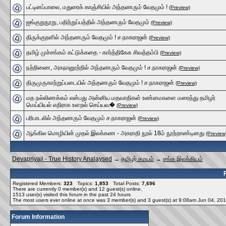
பட்டினப்பாலை, மதுரைக் காஞ்சியில் அந்தணரும் வேதமும் !
(Preview)
ஐங்குறுநூறு, பதிற்றுப்பத்தில் அந்தணரும் வேதமும்
(Preview)
திருக்குறளில் அந்தணரும் வேதமும் ! ச.நாகராஜன்
(Preview)
தமிழ் முச்சங்கம் கட்டுக்கதை - கார்த்திகேசு சிவத்தம்பி
(Preview)
நற்றிணை, அகநானூற்றில் அந்தணரும் வேதமும் ! ச.நாகராஜன்
(Preview)
திருமுருகாற்றுப்படையில் அந்தணரும் வேதமும் ! ச.நாகராஜன்
(Preview)
மத நல்லிணக்கம் என்பது அன்னிய மதவாதிகள் உண்மைகளை மரைத்து தமிழர்
மெய்யியல் எதிராக உளறல் செய்யவ�
(Preview)
பரிபாடலில் அந்தணரும் வேதமும் ச.நாகராஜன்
(Preview)
ஆங்கில மொழியின் முதல் இலக்கண - அகராதி நூல் 18ம் நூற்றாண்டினது
(Preview
Devapriyaji - True History Analaysed
→
தமிழர் சமயம்
→
சங்க இலக்கியம்
Registered Members:
323
Topics:
1,853
Total Posts:
7,696
There are currently
0
member(s) and
12
guest(s) online
.
1513
user(s) visited this forum in the past 24 hours
The most users ever online at once was 3 member(s) and 3 guest(s) at 9:08am Jun 04, 20
Forum Information